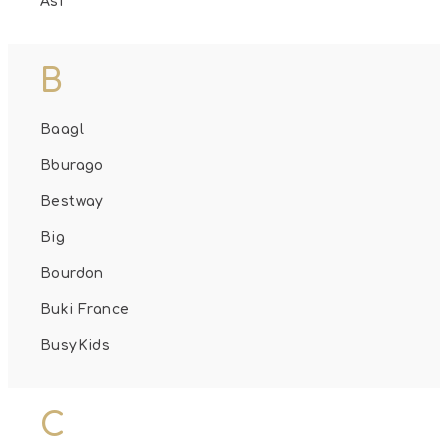
Asi
B
Baagl
Bburago
Bestway
Big
Bourdon
Buki France
BusyKids
C