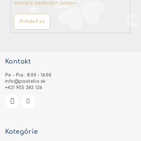
ochrany osobných údajov
Prihlásiť sa
Z
á
Kontakt
p
ä
Po - Pia : 8:00 - 16:00
t
info
@
pastello.sk
i
+421 905 283 126
e
Kategórie