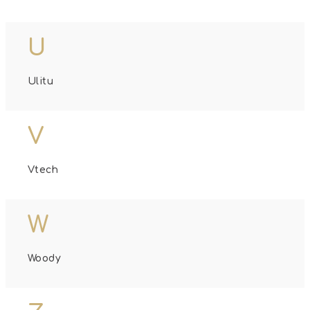
U
Ulitu
V
Vtech
W
Woody