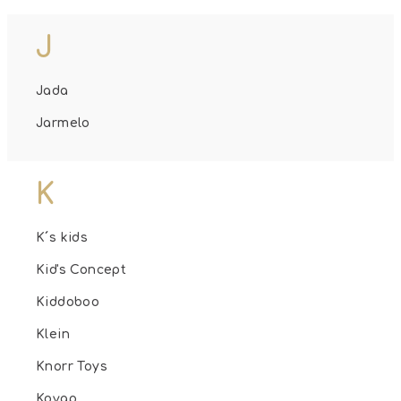
J
Jada
Jarmelo
K
K´s kids
Kid's Concept
Kiddoboo
Klein
Knorr Toys
Kovap