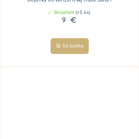
Doplnky do senzorickej fľaše Safari
✅ Skladom
(>5 ks)
9 €
Do košíka