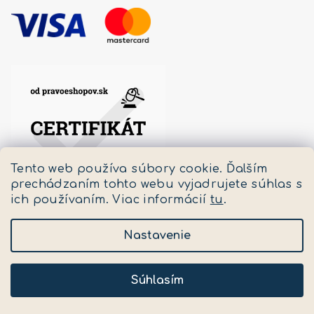
Tento web používa súbory cookie. Ďalším
prechádzaním tohto webu vyjadrujete súhlas s
ich používaním. Viac informácií
tu
.
Nastavenie
Copyright 2026
Pastello
. Všetky práva vyhradené.
Upraviť nastavenie cookies
Súhlasím
Vytvoril Shoptet
a
Adatelier