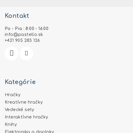
Z
i
s
á
u
Kontakt
p
ä
Po - Pia : 8:00 - 16:00
t
info
@
pastello.sk
i
+421 905 283 126
e
Kategórie
Hračky
Kreatívne hračky
Vedecké sety
Interaktívne hračky
Knihy
Elektronika a doplnky