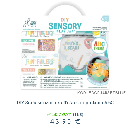
e
ý
p
p
r
i
o
s
d
p
u
r
k
o
t
d
o
u
v
k
t
KÓD:
EDGPJARSETBLUE
o
DIY Sada senzorická fľaša s doplnkami ABC
v
✅ Skladom
(1 ks)
43,90 €