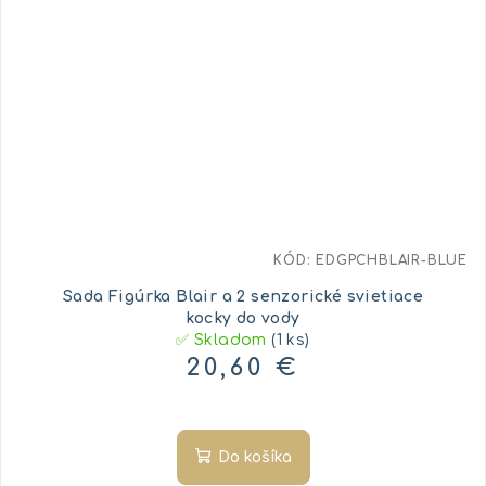
KÓD:
EDGPCHBLAIR-BLUE
Sada Figúrka Blair a 2 senzorické svietiace
kocky do vody
✅ Skladom
(1 ks)
20,60 €
Do košíka