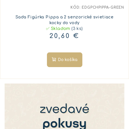
KÓD:
EDGPCHPIPPA-GREEN
Sada Figúrka Pippa a 2 senzorické svietiace
kocky do vody
✅ Skladom
(3 ks)
20,60 €
Do košíka