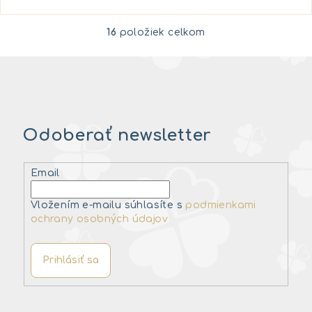
16
položiek celkom
O
v
l
á
d
a
Odoberať newsletter
c
i
e
Email
p
r
Vložením e-mailu súhlasíte s
podmienkami
v
ochrany osobných údajov
k
y
Prihlásiť sa
v
ý
p