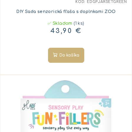
KÓD:
EDGPJARSETGREEN
DIY Sada senzorická fľaša s doplnkami ZOO
✅ Skladom
(1 ks)
43,90 €
Do košíka