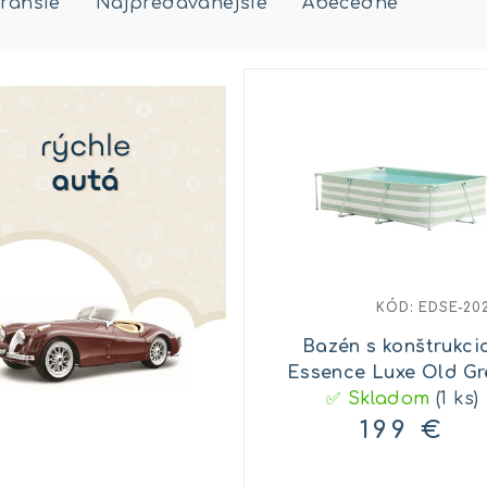
rahšie
Najpredávanejšie
Abecedne
KÓD:
EDSE-20
Bazén s konštrukci
Essence Luxe Old Gr
Stripe 300x200x7
✅ Skladom
(1 ks)
199 €