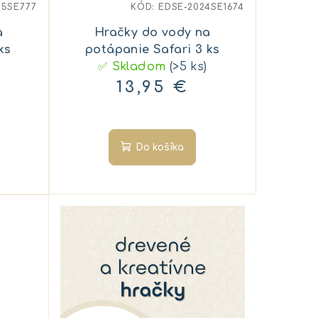
25SE777
KÓD:
EDSE-2024SE1674
a
Hračky do vody na
ks
potápanie Safari 3 ks
✅ Skladom
(>5 ks)
13,95 €
Do košíka