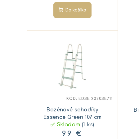
k
t
Do košíka
t
o
o
v
v
KÓD:
EDSE-2020SE711
Bazénové schodíky
Bi
Essence Green 107 cm
✅ Skladom
(1 ks)
99 €