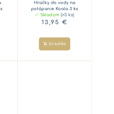
a
Hračky do vody na
ks
potápanie Koala 3 ks
✅ Skladom
(>5 ks)
13,95 €
Do košíka