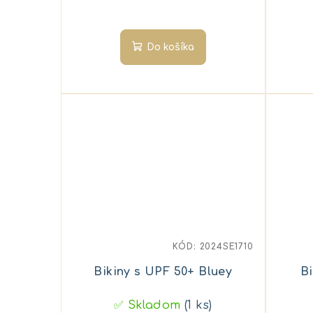
Do košíka
KÓD:
2024SE1710
Bikiny s UPF 50+ Bluey
B
✅ Skladom
(1 ks)