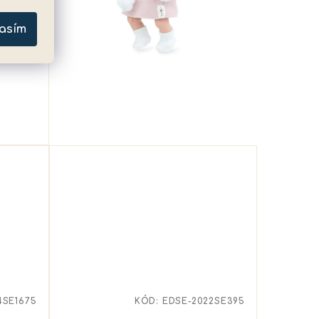
asím
4SE1675
KÓD:
EDSE-2022SE395