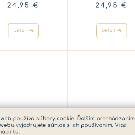
24,95 €
24,95 €
Detail
Detail
KÓD:
ED2025SE719
KÓD:
ED20
 web používa súbory cookie. Ďalším prechádzaním
 webu vyjadrujete súhlas s ich používaním. Viac
ska na plávanie pre
Doska na plávanie 
mácií
tu
.
deti Strawberry
deti Surfer