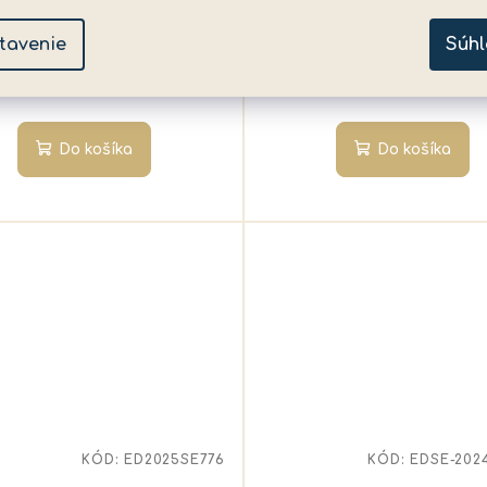
✅ Skladom
(>5 ks)
✅ Skladom
(>5 ks)
tavenie
Súhl
15,95 €
15,95 €
Do košíka
Do košíka
KÓD:
ED2025SE776
KÓD:
EDSE-202