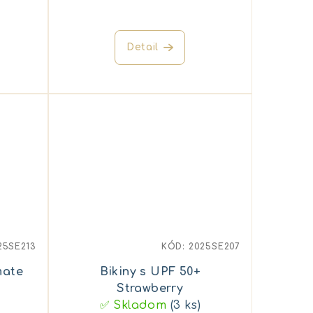
Detail
25SE213
KÓD:
2025SE207
mate
Bikiny s UPF 50+
Strawberry
✅ Skladom
(3 ks)