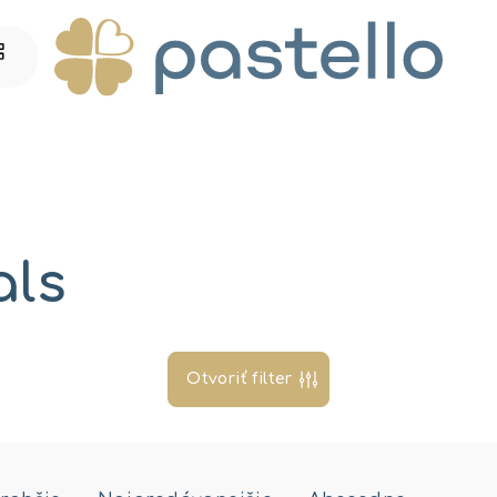
als
Otvoriť filter