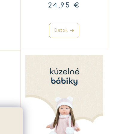
24,95 €
Detail
25SE718
pre