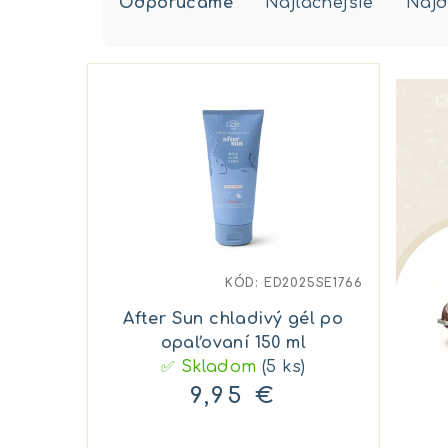
Odporúčame
Najlacnejšie
Najd
a
d
V
e
ý
n
p
i
i
e
s
p
p
r
KÓD:
ED2025SE1766
r
o
After Sun chladivý gél po
o
opaľovaní 150 ml
d
✅ Skladom
(5 ks)
d
u
9,95 €
u
k