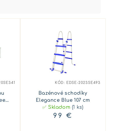
20SE341
KÓD:
EDSE-2023SE493
ou
Bazénové schodíky
een
Elegance Blue 107 cm
5
✅ Skladom
(1 ks)
99 €