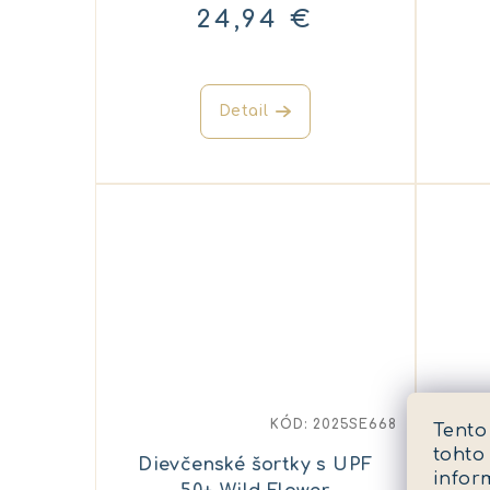
24,94 €
Detail
KÓD:
2025SE668
Tento
tohto
Do
Dievčenské šortky s UPF
infor