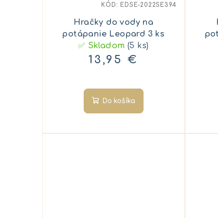
KÓD:
EDSE-2022SE394
Hračky do vody na
potápanie Leopard 3 ks
po
✅ Skladom
(5 ks)
13,95 €
Do košíka