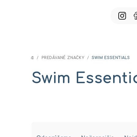
Prejsť
na
obsah
/
PREDÁVANÉ ZNAČKY
/
SWIM ESSENTIALS
DOMOV
Swim Essenti
R