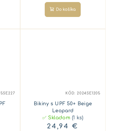
Do košíka
25SE227
KÓD:
2024SE1205
UPF
Bikiny s UPF 50+ Beige
Leopard
✅ Skladom
(1 ks)
24,94 €