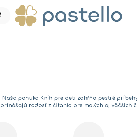
y! Naša ponuka Kníh pre deti zahŕňa pestré príbeh
inášajú radosť z čítania pre malých aj väčších či