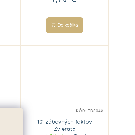
Do košíka
ED8095
KÓD:
ED8043
ov
101 zábavných faktov
Zvieratá