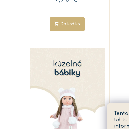
u
o
k
v
Do košíka
t
o
v
Tento
1
tohto
nal
infor