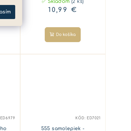
✅ Skladom
(2 ks)
10,99 €
asím
Do košíka
:
ED6979
KÓD:
ED7021
ého
555 samolepiek -