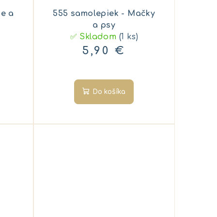
ne a
555 samolepiek - Mačky
a psy
✅ Skladom
(1 ks)
5,90 €
Do košíka