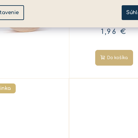
HASBRO - Play-Do
tavenie
Súhl
kelímok 85 g zelen
✅ Skladom
(>5 ks)
1,96 €
Do košíka
inka