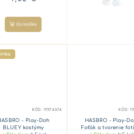
Do košíka
inka
KÓD:
1111F4374
KÓD:
1
HASBRO - Play-Doh
HASBRO - Play-Do
BLUEY kostýmy
Foťák a tvorenie fot