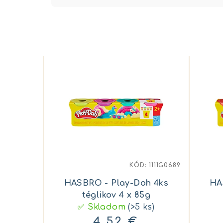
d
e
n
V
i
ý
e
p
p
i
r
s
o
p
d
KÓD:
1111G0689
r
u
HASBRO - Play-Doh 4ks
HA
o
k
téglikov 4 x 85g
✅ Skladom
(>5 ks)
d
t
4,52 €