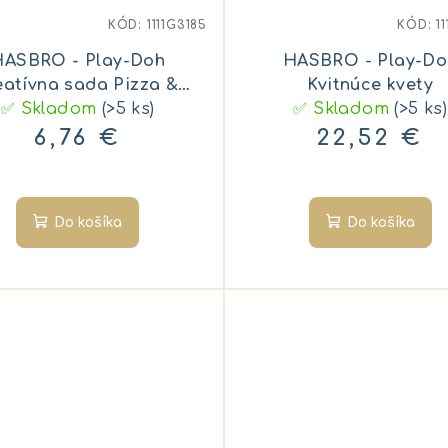
KÓD:
1111G3185
KÓD:
1
HASBRO - Play-Doh
HASBRO - Play-Do
eatívna sada Pizza &
Kvitnúce kvety
✅ Skladom
Milkshake
(>5 ks)
✅ Skladom
(>5 ks)
6,76 €
22,52 €
Do košíka
Do košíka