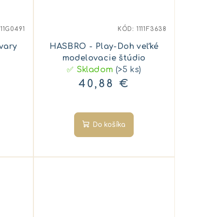
111G0491
KÓD:
1111F3638
vary
HASBRO - Play-Doh veľké
modelovacie štúdio
✅ Skladom
(>5 ks)
40,88 €
Do košíka