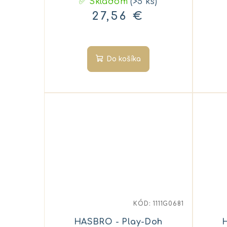
✅ Skladom
(>5 ks)
27,56 €
Do košíka
KÓD:
1111G0681
HASBRO - Play-Doh