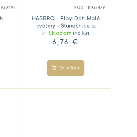
111G0492
KÓD:
1111G2479
h
HASBRO - Play-Doh Malé
květiny - Slunečnice a
✅ Skladom
sedmikrásky
(>5 ks)
6,76 €
Do košíka