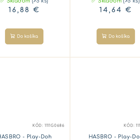
✅ Skladom
(>5 ks)
✅ Skladom
(>5 ks)
16,88 €
14,64 €
Do košíka
Do košíka
KÓD:
1111G0686
KÓD:
1
HASBRO - Play-Doh
HASBRO - Play-Do