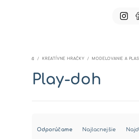
Prejsť
na
obsah
/
KREATÍVNE HRAČKY
/
MODELOVANIE A PLAS
DOMOV
Play-doh
R
Odporúčame
Najlacnejšie
Najd
a