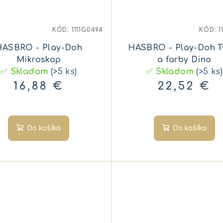
KÓD:
1111G0494
KÓD:
1
HASBRO - Play-Doh
HASBRO - Play-Doh T
Mikroskop
a farby Dino
✅ Skladom
(>5 ks)
✅ Skladom
(>5 ks)
16,88 €
22,52 €
Do košíka
Do košíka