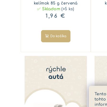
kelímok 85 g červená
k
✅ Skladom
(>5 ks)
1,96 €
Do košíka
Tento
tohto
infor