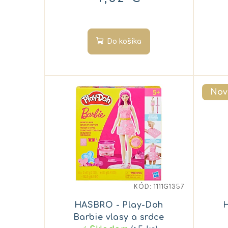
u
o
k
v
Do košíka
t
o
v
Nov
KÓD:
1111G1357
HASBRO - Play-Doh
Barbie vlasy a srdce