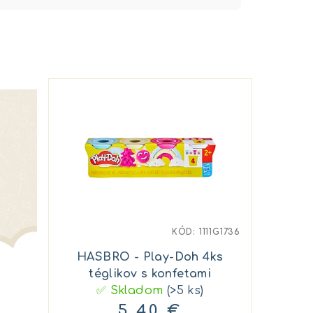
KÓD:
1111G1736
HASBRO - Play-Doh 4ks
téglikov s konfetami
✅ Skladom
(>5 ks)
5,40 €