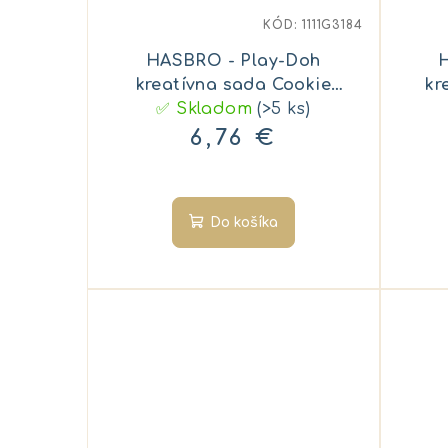
KÓD:
1111G3184
HASBRO - Play-Doh
kreatívna sada Cookie
kr
✅ Skladom
Combo
(>5 ks)
6,76 €
Do košíka