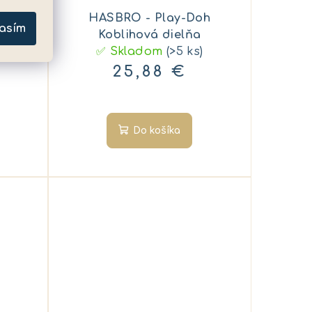
h
HASBRO - Play-Doh
asím
á
Koblihová dielňa
✅ Skladom
(>5 ks)
25,88 €
Do košíka