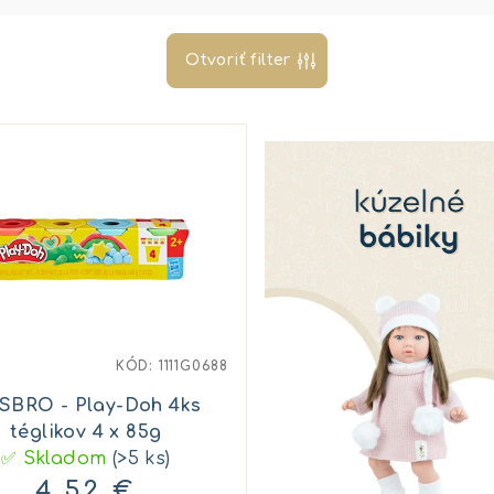
Otvoriť filter
KÓD:
1111G0688
SBRO - Play-Doh 4ks
téglikov 4 x 85g
✅ Skladom
(>5 ks)
4,52 €