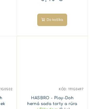
Do košíka
111G0502
KÓD:
1111G0497
h
HASBRO - Play-Doh
iek
herná sada torty a rúra