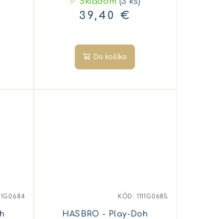
✅ Skladom
(3 ks)
39,40 €
Do košíka
111G0684
KÓD:
1111G0685
h
HASBRO - Play-Doh