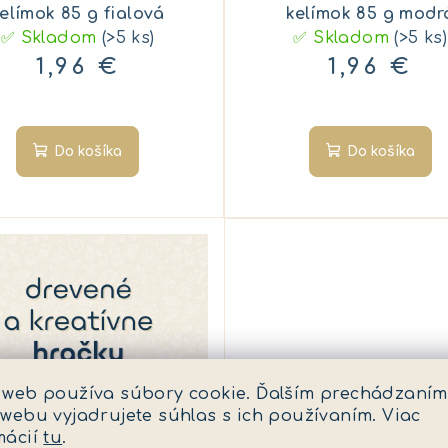
elímok 85 g fialová
kelímok 85 g modr
✅ Skladom
(>5 ks)
✅ Skladom
(>5 ks)
1,96 €
1,96 €
Do košíka
Do košíka
 web používa súbory cookie. Ďalším prechádzaním
 webu vyjadrujete súhlas s ich používaním. Viac
mácií
tu
.
KÓD:
1