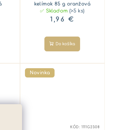
á
kelímok 85 g oranžová
✅ Skladom
(>5 ks)
1,96 €
Do košíka
Novinka
111G0683
KÓD:
1111G2308