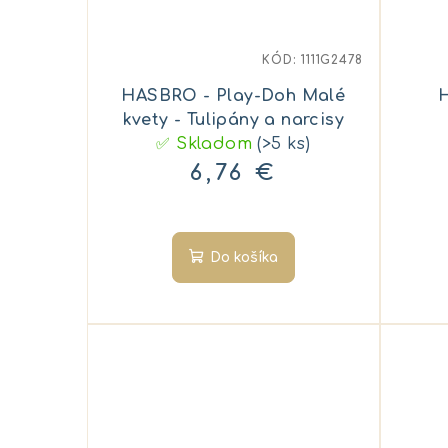
KÓD:
1111G2478
HASBRO - Play-Doh Malé
kvety - Tulipány a narcisy
✅ Skladom
(>5 ks)
6,76 €
Do košíka