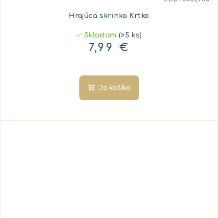
Hrajúca skrinka Krtko
✅ Skladom
(>5 ks)
7,99 €
Do košíka