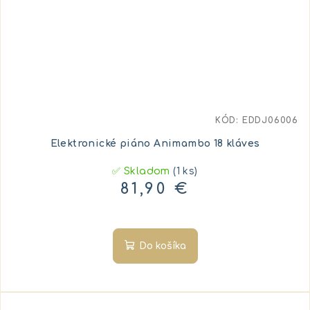
KÓD:
EDDJ06006
Elektronické piáno Animambo 18 kláves
✅ Skladom
(1 ks)
81,90 €
Do košíka