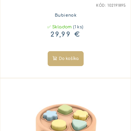
t
KÓD:
102191895
o
Bubienok
v
✅ Skladom
(1 ks)
29,99 €
Do košíka