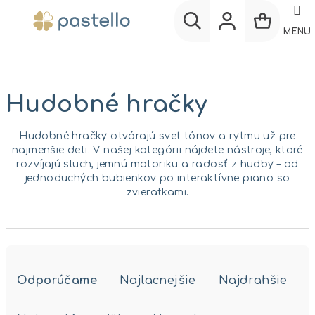
Prejsť
na
MENU
obsah
Nákup
Hľadať
Prihlásenie
košík
Hudobné hračky
Hudobné hračky otvárajú svet tónov a rytmu už pre
najmenšie deti. V našej kategórii nájdete nástroje, ktoré
rozvíjajú sluch, jemnú motoriku a radosť z hudby – od
jednoduchých bubienkov po interaktívne piano so
zvieratkami.
R
a
Odporúčame
Najlacnejšie
Najdrahšie
d