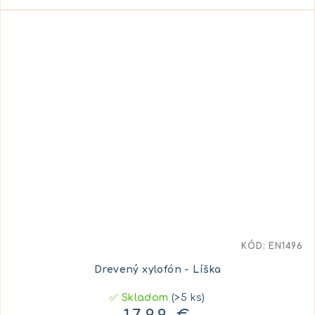
KÓD:
EN1496
Drevený xylofón - Líška
✅ Skladom
(>5 ks)