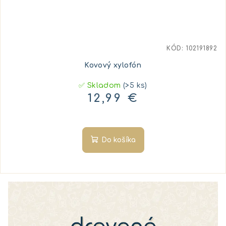
KÓD:
102191892
Kovový xylofón
✅ Skladom
(>5 ks)
12,99 €
Do košíka