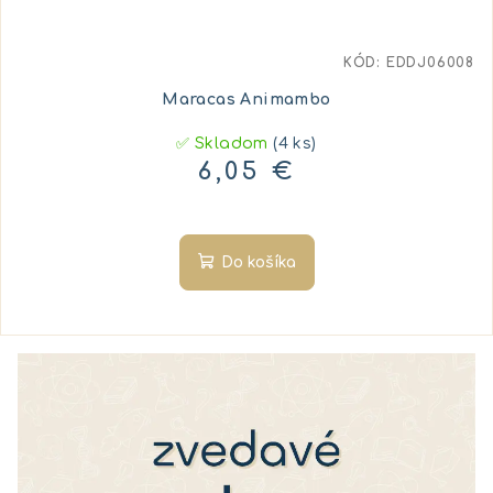
KÓD:
EDDJ06008
Maracas Animambo
✅ Skladom
(4 ks)
6,05 €
Do košíka