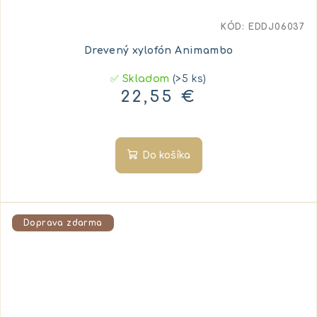
KÓD:
EDDJ06037
Drevený xylofón Animambo
✅ Skladom
(>5 ks)
22,55 €
Do košíka
Doprava zdarma