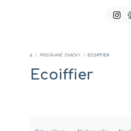
Prejsť
na
obsah
/
PREDÁVANÉ ZNAČKY
/
ECOIFFIER
DOMOV
Ecoiffier
R