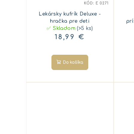
KÓD:
E 0271
Lekársky kufrík Deluxe -
hračka pre deti
pr
✅ Skladom
(>5 ks)
18,99 €
Do košíka