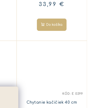
33,99 €
Do košíka
:
E 0196
KÓD:
E 0299
Chytanie kačičiek 40 cm