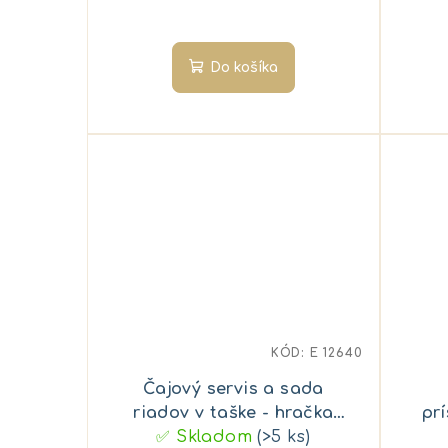
Do košíka
KÓD:
E 12640
Čajový servis a sada
riadov v taške - hračka
pr
✅ Skladom
pre deti
(>5 ks)