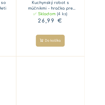
 so
Kuchynský robot s
deti
múčnikmi - hračka pre
✅ Skladom
deti
(4 ks)
26,99 €
Do košíka