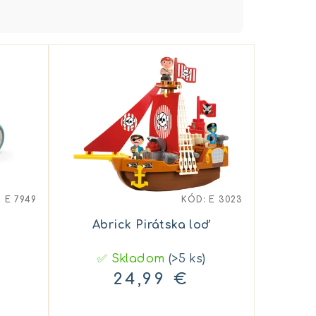
:
E 7949
KÓD:
E 3023
Abrick Pirátska loď
✅ Skladom
(>5 ks)
24,99 €