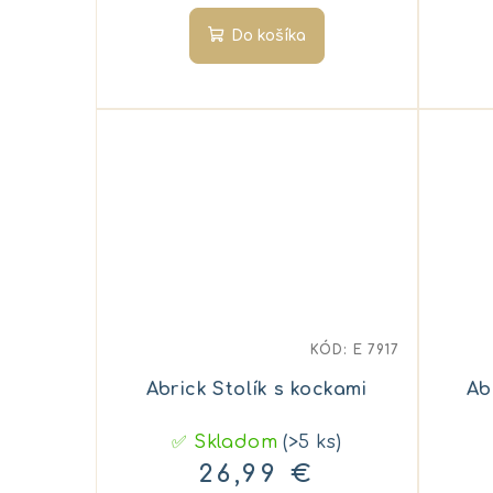
k
t
Do košíka
t
o
o
v
v
KÓD:
E 7917
Abrick Stolík s kockami
Ab
✅ Skladom
(>5 ks)
26,99 €