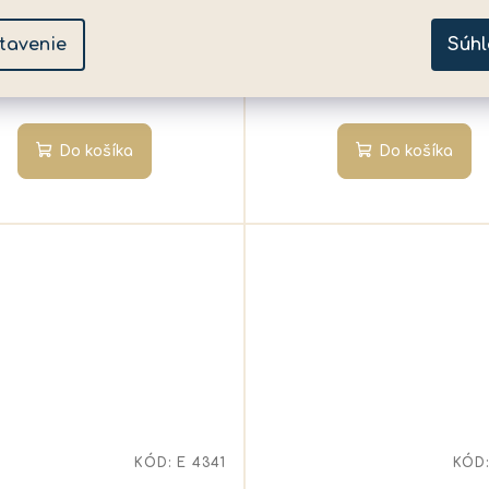
pre deti
✅ Skladom
(>5 ks)
✅ Skladom
(>5 ks)
tavenie
Súhl
7,99 €
4,19 €
Do košíka
Do košíka
KÓD:
E 4341
KÓD