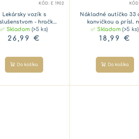
KÓD:
E 1902
KÓD
Lekársky vozík s
Nákladné autíčko 33 
íslušenstvom - hračka
kanvičkou a prísl. 
✅ Skladom
pre deti
(>5 ks)
✅ Skladom
piesok
(>5 ks)
26,99 €
18,99 €
Do košíka
Do košíka