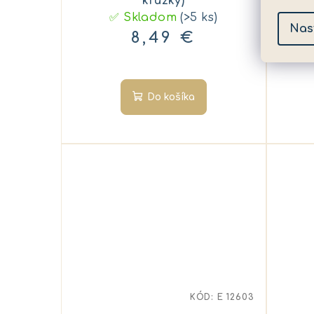
krúžky)
✅ Skladom
(>5 ks)
Nas
8,49 €
Do košíka
KÓD:
E 12603