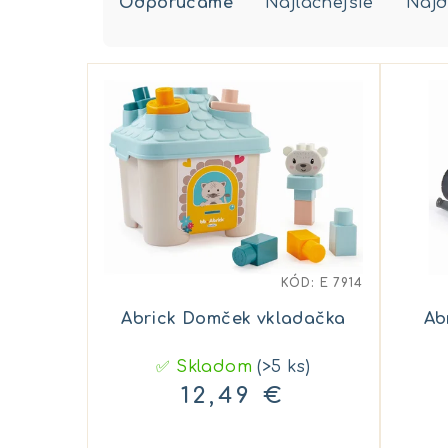
Odporúčame
Najlacnejšie
Najd
a
d
V
e
ý
n
p
i
i
e
s
p
p
r
KÓD:
E 7914
r
o
Abrick Domček vkladačka
Ab
o
d
✅ Skladom
(>5 ks)
d
u
12,49 €
u
k