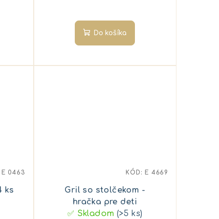
Do košíka
:
E 0463
KÓD:
E 4669
4 ks
Gril so stolčekom -
hračka pre deti
✅ Skladom
(>5 ks)