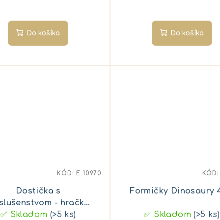
Do košíka
Do košíka
KÓD:
E 10970
KÓD
Dostička s
Formičky Dinosaury 
íslušenstvom - hračka
✅ Skladom
pre deti
(>5 ks)
✅ Skladom
(>5 ks)