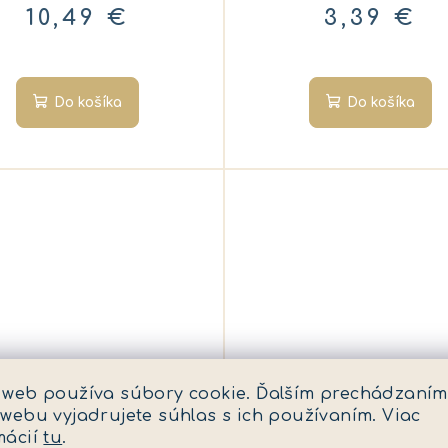
10,49 €
3,39 €
Do košíka
Do košíka
KÓD:
E 10990
KÓD
 web používa súbory cookie. Ďalším prechádzaním
 webu vyjadrujete súhlas s ich používaním. Viac
ce na varenie - hračka
Chyť loptičku, hra
mácií
tu
.