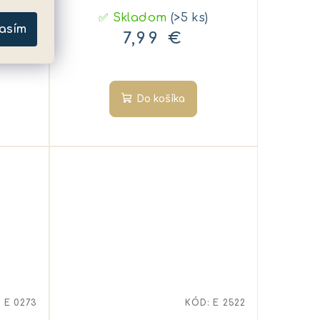
✅ Skladom
(>5 ks)
asím
7,99 €
Do košíka
:
E 0273
KÓD:
E 2522