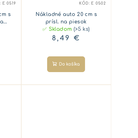
:
E 0519
KÓD:
E 0502
cm s
Nákladné auto 20 cm s
na
prísl. na piesok
✅ Skladom
(>5 ks)
8,49 €
Do košíka