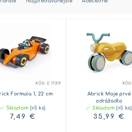
rahšie
Najpredávanejšie
Abecedne
KÓD:
E 17219
KÓD
rick Formula 1, 22 cm
Abrick Moje prvé
odrážadlo
✅ Skladom
(>5 ks)
✅ Skladom
(>5 ks)
7,49 €
35,99 €