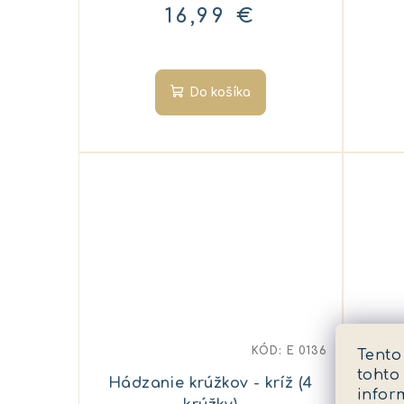
16,99 €
Do košíka
KÓD:
E 0136
Tento
tohto
Hádzanie krúžkov - kríž (4
Hrn
infor