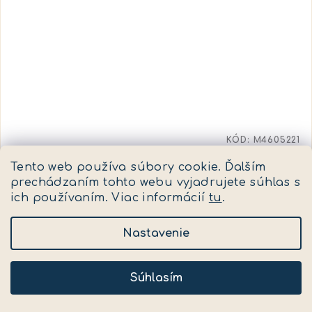
KÓD:
M4605221
4M svietiace hviezdy
Tento web používa súbory cookie. Ďalším
prechádzaním tohto webu vyjadrujete súhlas s
✅ Skladom
(>5 ks)
ich používaním. Viac informácií
tu
.
6,19 €
Nastavenie
Do košíka
Súhlasím