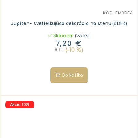
KÓD:
EM3DF6
Jupiter - svetielkujúca dekorácia na stenu (3DF6)
✅ Skladom
(>5 ks)
7,20 €
(–10 %)
8 €
Do košíka
Akcia 10%