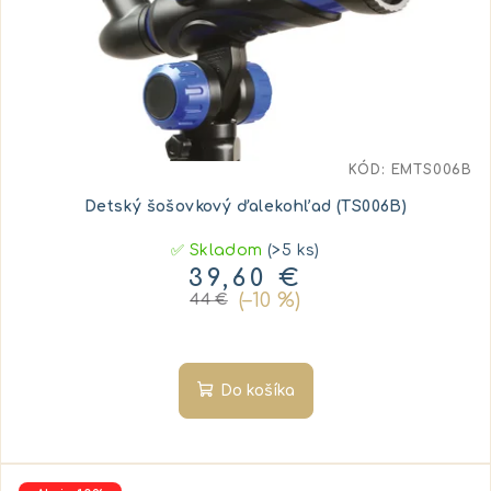
KÓD:
EMTS006B
Detský šošovkový ďalekohľad (TS006B)
✅ Skladom
(>5 ks)
39,60 €
(–10 %)
44 €
Do košíka