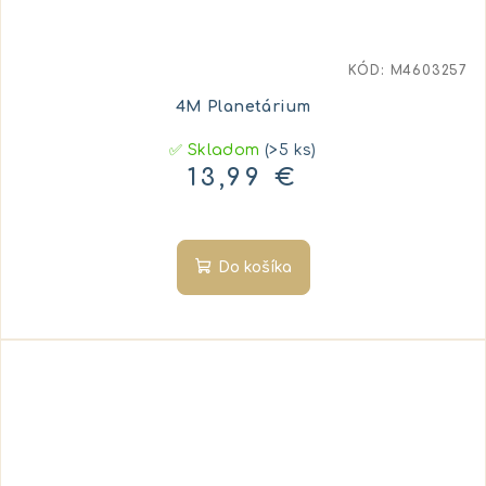
KÓD:
M4603257
4M Planetárium
✅ Skladom
(>5 ks)
13,99 €
Do košíka