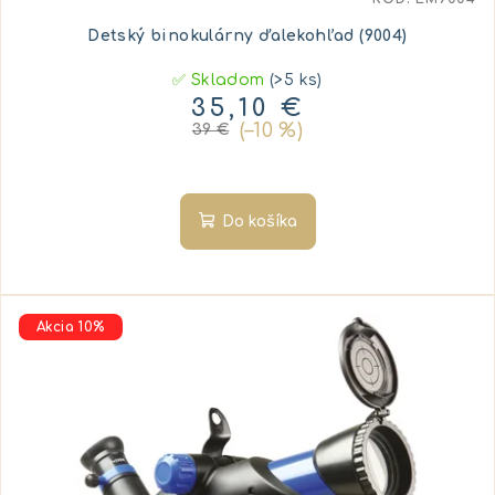
o
Detský binokulárny ďalekohľad (9004)
v
✅ Skladom
(>5 ks)
35,10 €
(–10 %)
39 €
Do košíka
Akcia 10%