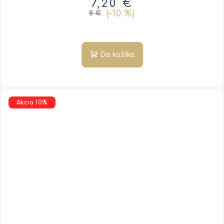
7,20 €
(–10 %)
8 €
Do košíka
Akcia 10%