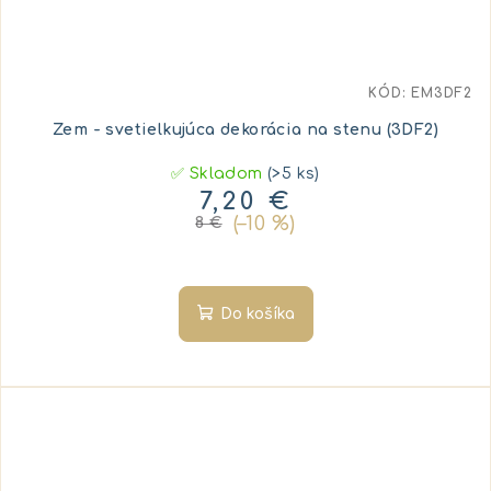
KÓD:
EM3DF2
Zem - svetielkujúca dekorácia na stenu (3DF2)
✅ Skladom
(>5 ks)
7,20 €
(–10 %)
8 €
Do košíka