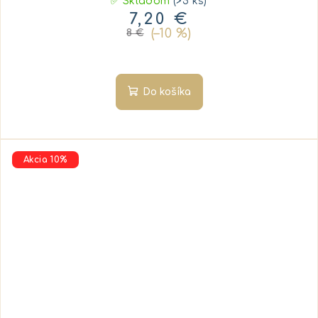
✅ Skladom
(>5 ks)
7,20 €
(–10 %)
8 €
Do košíka
Akcia 10%