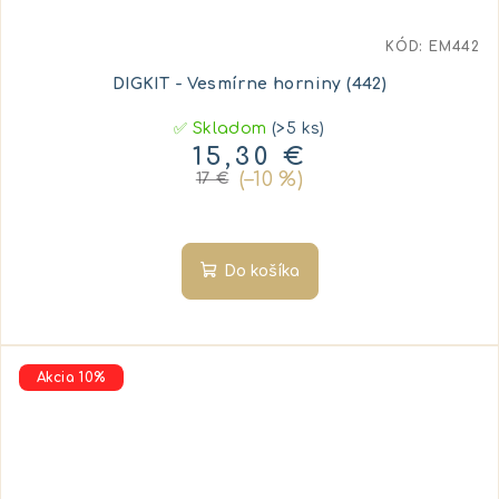
KÓD:
EM442
DIGKIT - Vesmírne horniny (442)
✅ Skladom
(>5 ks)
15,30 €
(–10 %)
17 €
Do košíka
Akcia 10%