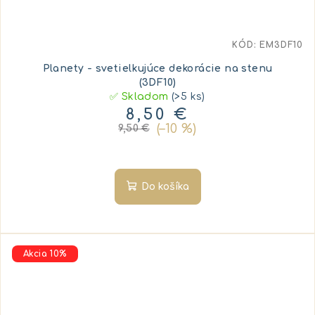
KÓD:
EM3DF10
Planety - svetielkujúce dekorácie na stenu
(3DF10)
✅ Skladom
(>5 ks)
8,50 €
(–10 %)
9,50 €
Do košíka
Akcia 10%