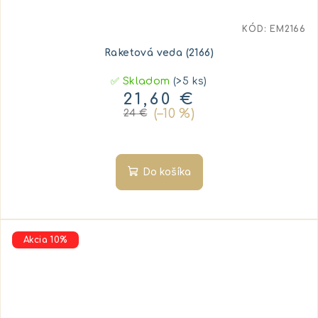
KÓD:
EM2166
Raketová veda (2166)
✅ Skladom
(>5 ks)
21,60 €
(–10 %)
24 €
Do košíka
Akcia 10%