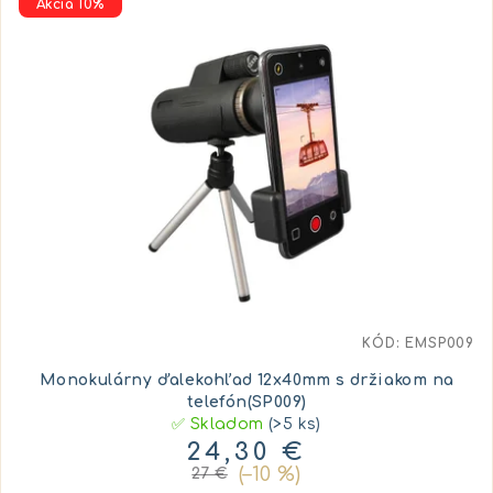
Akcia 10%
KÓD:
EMSP009
Monokulárny ďalekohľad 12x40mm s držiakom na
telefón(SP009)
✅ Skladom
(>5 ks)
24,30 €
(–10 %)
27 €