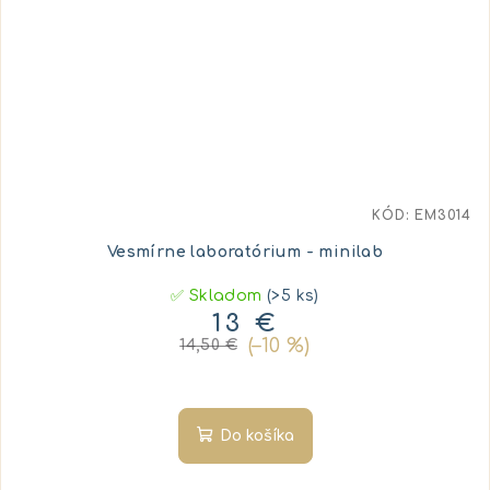
KÓD:
EM3014
Vesmírne laboratórium - minilab
✅ Skladom
(>5 ks)
13 €
(–10 %)
14,50 €
Do košíka