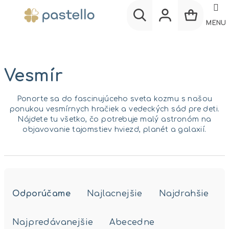
Prejsť
na
MENU
obsah
Nákup
Hľadať
Prihlásenie
košík
Vesmír
Ponorte sa do fascinujúceho sveta kozmu s našou
ponukou vesmírnych hračiek a vedeckých sád pre deti.
Nájdete tu všetko, čo potrebuje malý astronóm na
objavovanie tajomstiev hviezd, planét a galaxií.
R
a
Odporúčame
Najlacnejšie
Najdrahšie
d
e
Najpredávanejšie
Abecedne