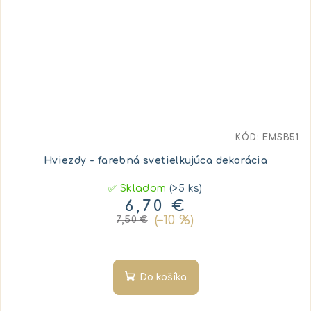
KÓD:
EMSB51
Hviezdy - farebná svetielkujúca dekorácia
✅ Skladom
(>5 ks)
6,70 €
(–10 %)
7,50 €
Do košíka