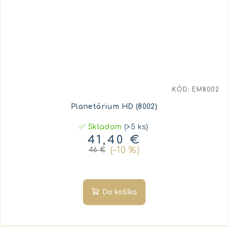
KÓD:
EM8002
Planetárium HD (8002)
✅ Skladom
(>5 ks)
41,40 €
(–10 %)
46 €
Do košíka