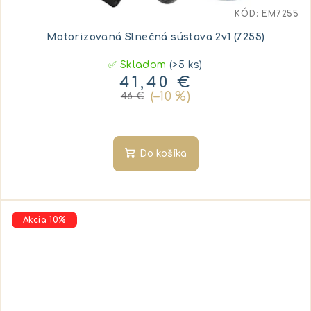
KÓD:
EM7255
Motorizovaná Slnečná sústava 2v1 (7255)
✅ Skladom
(>5 ks)
41,40 €
(–10 %)
46 €
Do košíka
Akcia 10%