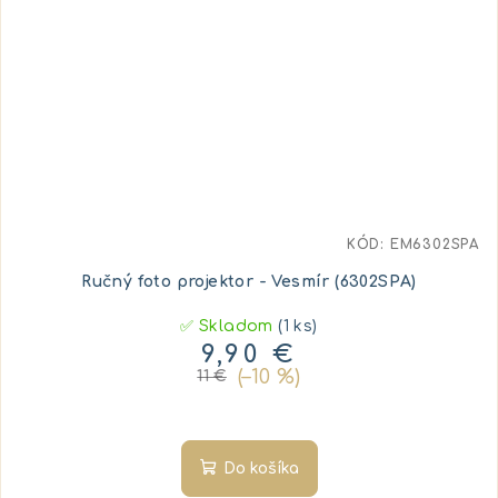
KÓD:
EM6302SPA
Ručný foto projektor - Vesmír (6302SPA)
✅ Skladom
(1 ks)
9,90 €
(–10 %)
11 €
Do košíka