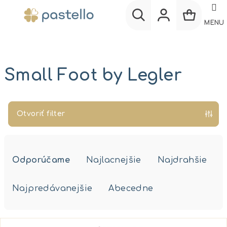
Prejsť
na
MENU
obsah
Nákup
Hľadať
Prihlásenie
košík
Small Foot by Legler
Otvoriť filter
R
a
Odporúčame
Najlacnejšie
Najdrahšie
d
e
Najpredávanejšie
Abecedne
n
i
V