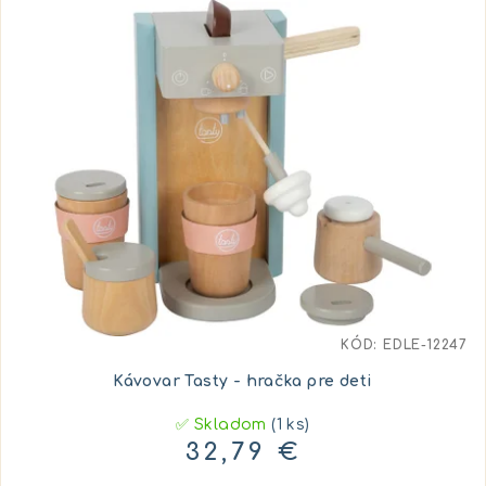
e
ý
p
p
r
i
o
s
d
p
u
r
k
o
t
d
o
u
v
k
t
KÓD:
EDLE-12247
o
Kávovar Tasty - hračka pre deti
v
✅ Skladom
(1 ks)
32,79 €