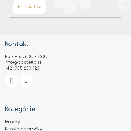
y
Prihlásiť sa
v
ý
p
Z
i
s
á
u
Kontakt
p
ä
Po - Pia : 8:00 - 16:00
t
info
@
pastello.sk
i
+421 905 283 126
e
Kategórie
Hračky
Kreatívne hračky