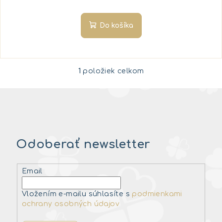
Do košíka
1
položiek celkom
O
v
l
á
d
a
Odoberať newsletter
c
i
e
Email
p
r
Vložením e-mailu súhlasíte s
podmienkami
v
ochrany osobných údajov
k