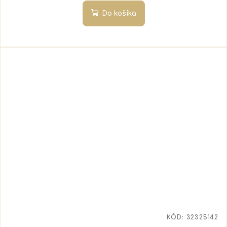
Do košíka
KÓD:
32325142