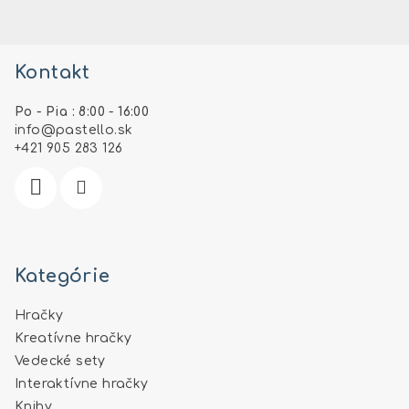
Z
á
Kontakt
p
ä
Po - Pia : 8:00 - 16:00
t
info
@
pastello.sk
i
+421 905 283 126
e
Kategórie
Hračky
Kreatívne hračky
Vedecké sety
Interaktívne hračky
Knihy