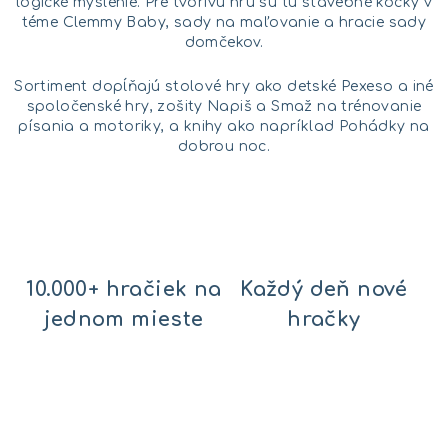
y
logické myslenie. Pre tvorivú hru sú tu stavebné kocky v
v
téme Clemmy Baby, sady na maľovanie a hracie sady
ý
domčekov.
p
Sortiment dopĺňajú stolové hry ako detské Pexeso a iné
i
spoločenské hry, zošity Napiš a Smaž na trénovanie
s
písania a motoriky, a knihy ako napríklad Pohádky na
u
dobrou noc.
10.000+ hračiek na
Každý deň nové
jednom mieste
hračky