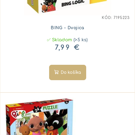
k
t
KÓD:
7195223
o
BING - Dvojica
v
✅ Skladom
(>5 ks)
7,99 €
Do košíka