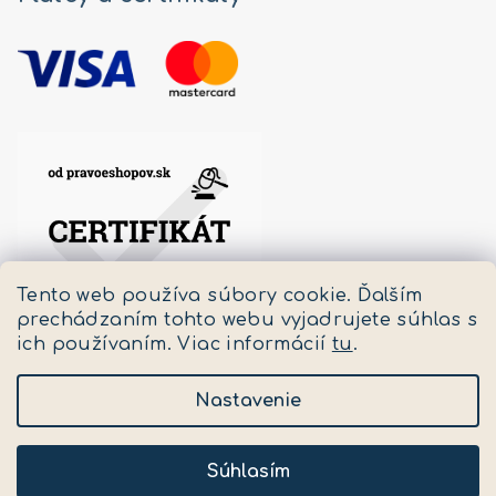
Tento web používa súbory cookie. Ďalším
prechádzaním tohto webu vyjadrujete súhlas s
ich používaním. Viac informácií
tu
.
Nastavenie
Copyright 2026
Pastello
. Všetky práva vyhradené.
Upraviť nastavenie cookies
Súhlasím
Vytvoril Shoptet
a
Adatelier