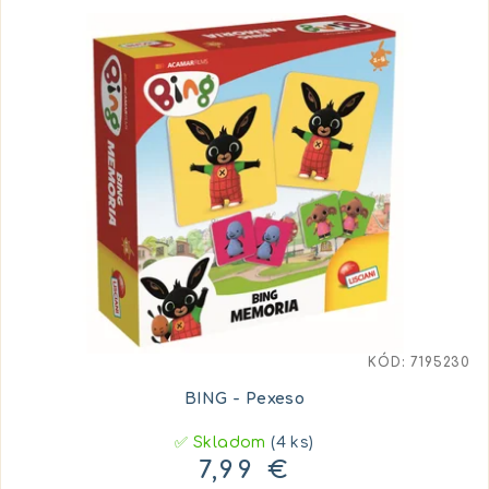
KÓD:
7195230
BING - Pexeso
✅ Skladom
(4 ks)
7,99 €