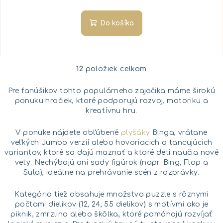
Do košíka
12
položiek celkom
O
v
Pre fanúšikov tohto populárneho zajačika máme širokú
l
ponuku hračiek, ktoré podporujú rozvoj, motoriku a
á
kreatívnu hru.
d
a
V ponuke nájdete obľúbené
plyšáky
Binga, vrátane
c
veľkých Jumbo verzií alebo hovoriacich a tancujúcich
i
variantov, ktoré sa dajú maznať a ktoré deti naučia nové
vety. Nechýbajú ani sady figúrok (napr. Bing, Flop a
e
Sula), ideálne na prehrávanie scén z rozprávky.
p
r
Kategória tiež obsahuje množstvo puzzle s rôznymi
v
počtami dielikov (12, 24, 55 dielikov) s motívmi ako je
k
piknik, zmrzlina alebo škôlka, ktoré pomáhajú rozvíjať