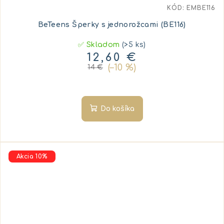
KÓD:
EMBE116
BeTeens Šperky s jednorožcami (BE116)
✅ Skladom
(>5 ks)
12,60 €
(–10 %)
14 €
Do košíka
Akcia 10%