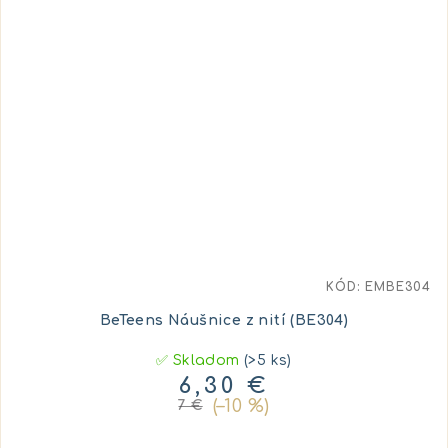
KÓD:
EMBE304
BeTeens Náušnice z nití (BE304)
✅ Skladom
(>5 ks)
6,30 €
(–10 %)
7 €