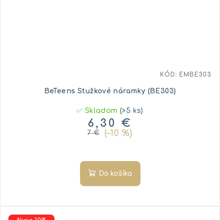
KÓD:
EMBE303
BeTeens Stužkové náramky (BE303)
✅ Skladom
(>5 ks)
6,30 €
(–10 %)
7 €
Do košíka