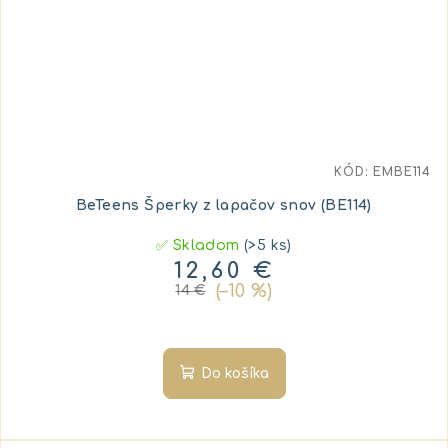
KÓD:
EMBE114
BeTeens Šperky z lapačov snov (BE114)
✅ Skladom
(>5 ks)
12,60 €
(–10 %)
14 €
Do košíka