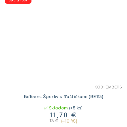
Akcia 10%
KÓD:
EMBE115
BeTeens Šperky s fľaštičkami (BE115)
✅ Skladom
(>5 ks)
11,70 €
(–10 %)
13 €