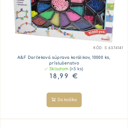
KÓD:
S 6374141
A&F Darčeková súprava korálikov, 10000 ks,
príslušenstvo
✅ Skladom
(>5 ks)
18,99 €
Do košíka