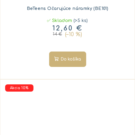
BeTeens Očarujúce náramky (BE101)
✅ Skladom
(>5 ks)
12,60 €
(–10 %)
14 €
Do košíka
Akcia 10%