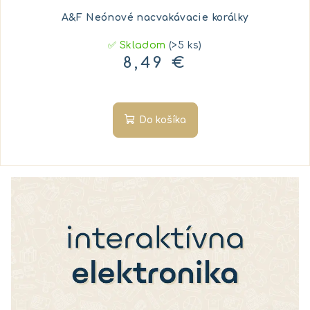
A&F Neónové nacvakávacie korálky
✅ Skladom
(>5 ks)
8,49 €
Do košíka