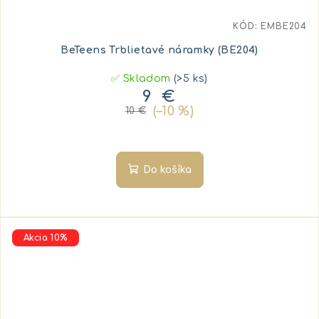
KÓD:
EMBE204
BeTeens Trblietavé náramky (BE204)
✅ Skladom
(>5 ks)
9 €
(–10 %)
10 €
Do košíka
Akcia 10%