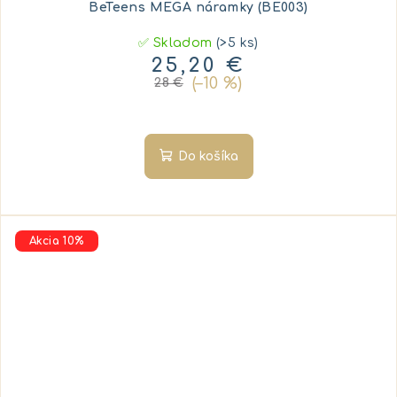
BeTeens MEGA náramky (BE003)
✅ Skladom
(>5 ks)
25,20 €
(–10 %)
28 €
Do košíka
Akcia 10%