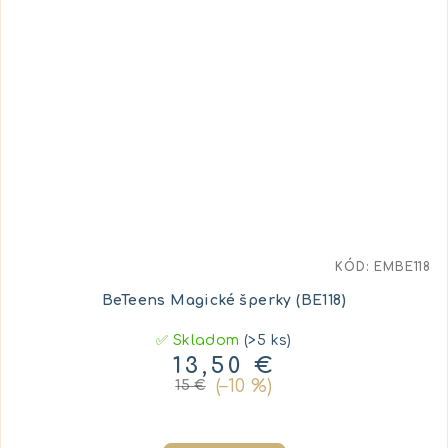
KÓD:
EMBE118
BeTeens Magické šperky (BE118)
✅ Skladom
(>5 ks)
13,50 €
(–10 %)
15 €