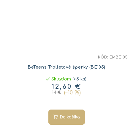
KÓD:
EMBE105
BeTeens Trblietavé šperky (BE105)
✅ Skladom
(>5 ks)
12,60 €
(–10 %)
14 €
Do košíka