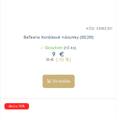
KÓD:
EMBE201
BeTeens Korálkové náramky (BE201)
✅ Skladom
(>5 ks)
9 €
(–10 %)
10 €
Do košíka
Akcia 10%