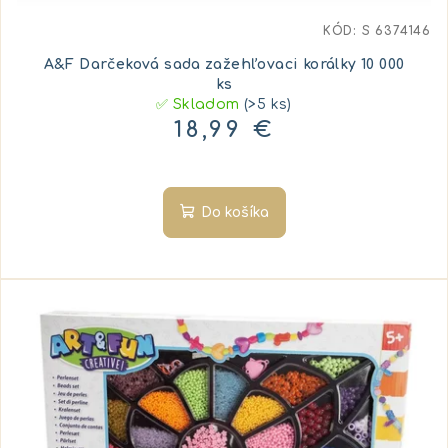
KÓD:
S 6374146
A&F Darčeková sada zažehľovaci korálky 10 000
ks
✅ Skladom
(>5 ks)
18,99 €
Do košíka