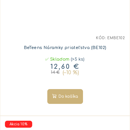
KÓD:
EMBE102
BeTeens Náramky priateľstva (BE102)
✅ Skladom
(>5 ks)
12,60 €
(–10 %)
14 €
Do košíka
Akcia 10%