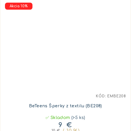
Akcia 10%
KÓD:
EMBE208
BeTeens Šperky z textilu (BE208)
✅ Skladom
(>5 ks)
9 €
(–10 %)
10 €