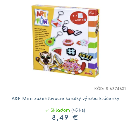
KÓD:
S 6374631
A&F Mini zažehľovacie korálky výroba kľúčenky
✅ Skladom
(>5 ks)
8,49 €