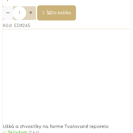
−
+
Do košíka
Kód:
ED8265
Ušká a chvostíky na farme Tvarované leporelo
✅ Skladom
(1 ks)