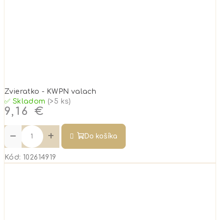
Zvieratko - KWPN valach
✅ Skladom
(>5 ks)
9,16 €
−
+
Do košíka
Kód:
102614919