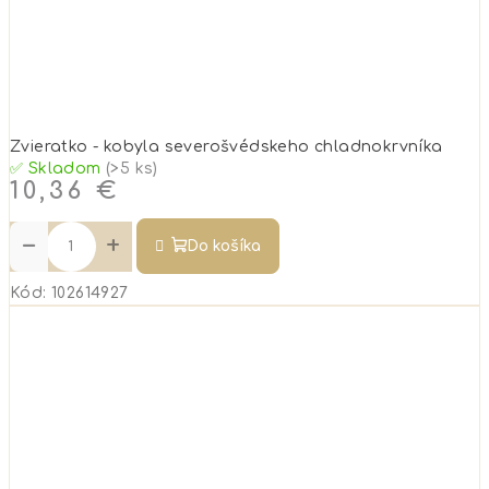
Zvieratko - kobyla severošvédskeho chladnokrvníka
✅ Skladom
(>5 ks)
10,36 €
−
+
Do košíka
Kód:
102614927