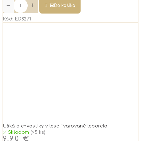
−
+
Do košíka
Kód:
ED8271
Ušká a chvostíky v lese Tvarované leporelo
✅ Skladom
(>5 ks)
9,90 €