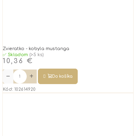
Zvieratko - kobyla mustanga
✅ Skladom
(>5 ks)
10,36 €
−
+
Do košíka
Kód:
102614920