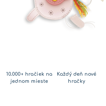
P
a
s
t
10.000+ hračiek na
Každý deň nové
e
jednom mieste
hračky
l
l