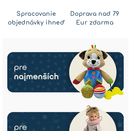
o
-
Spracovanie
Doprava nad 79
H
objednávky ihneď
Eur zdarma
r
a
č
k
y
p
r
e
d