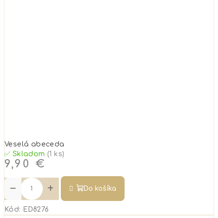
Veselá abeceda
✅ Skladom
(1 ks)
9,90 €
−
+
Do košíka
Kód:
ED8276