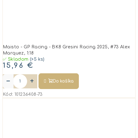
Maisto - GP Racing - BK8 Gresini Racing 2025, #73 Alex
Marquez, 1:18
✅ Skladom
(>5 ks)
15,96 €
−
+
Do košíka
Kód:
101236408-73