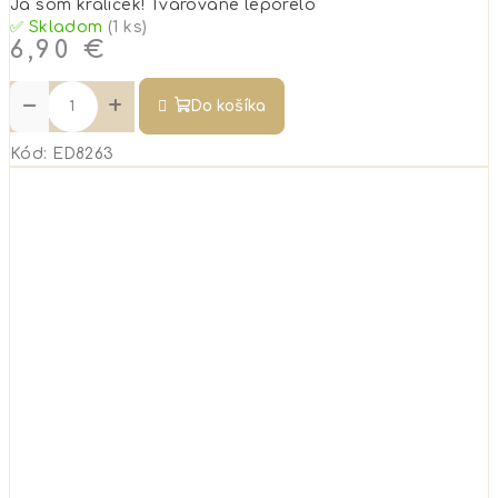
Ja som králiček! Tvarované leporelo
✅ Skladom
(1 ks)
6,90 €
−
+
Do košíka
Kód:
ED8263