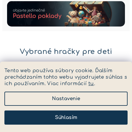
Vybrané hračky pre deti
Akcia 10%
Akcia 10%
Akcia 10%
Tento web používa súbory cookie. Ďalším
prechádzaním tohto webu vyjadrujete súhlas s
ich používaním. Viac informácií
tu
.
Nastavenie
Súhlasím