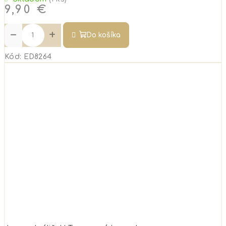
9,90 €
−
+
Do košíka
Kód:
ED8264