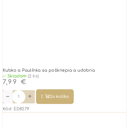
Kubko a Paulínka sa poškriepia a udobria
✅ Skladom
(2 ks)
7,99 €
−
+
Do košíka
Kód:
ED8279