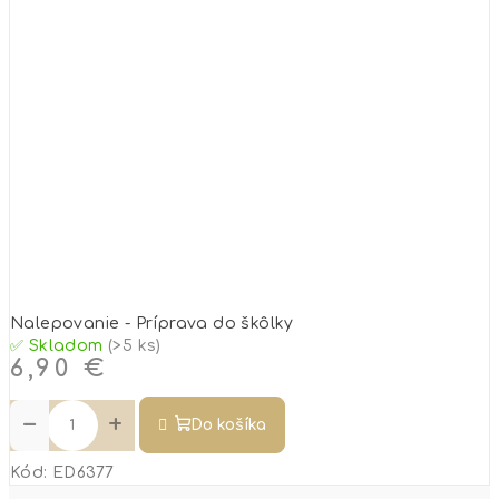
Nalepovanie - Príprava do škôlky
✅ Skladom
(>5 ks)
6,90 €
−
+
Do košíka
Kód:
ED6377