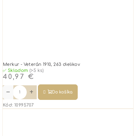
Merkur - Veterán 1910, 263 dielikov
✅ Skladom
(>5 ks)
40,97 €
−
+
Do košíka
Kód:
10995707