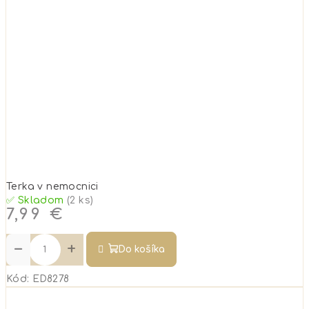
Terka v nemocnici
✅ Skladom
(2 ks)
7,99 €
−
+
Do košíka
Kód:
ED8278