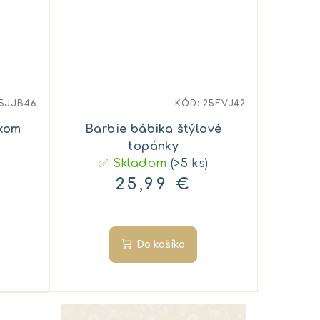
5JJB46
KÓD:
25FVJ42
íkom
Barbie bábika štýlové
topánky
✅ Skladom
(>5 ks)
25,99 €
Do košíka