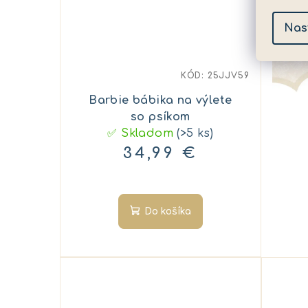
Nas
KÓD:
25JJV59
Barbie bábika na výlete
so psíkom
✅ Skladom
(>5 ks)
34,99 €
Do košíka