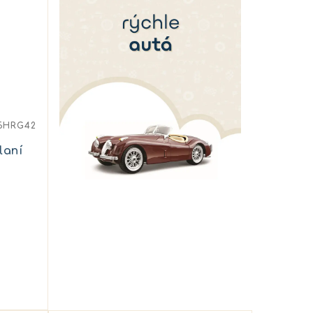
5HRG42
laní