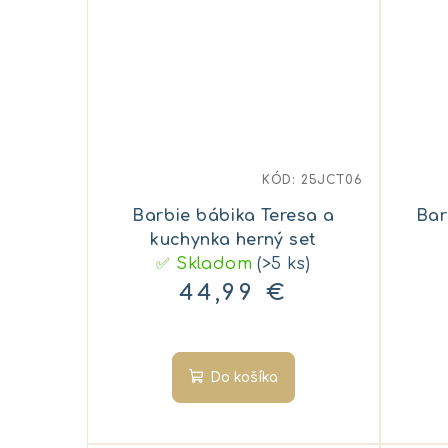
KÓD:
25JCT06
Barbie bábika Teresa a
Bar
kuchynka herný set
✅ Skladom
(>5 ks)
44,99 €
Do košíka