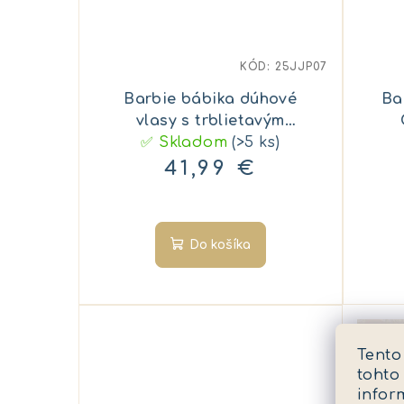
KÓD:
25JJP07
Barbie bábika dúhové
Ba
vlasy s trblietavým
✅ Skladom
stylingom
(>5 ks)
41,99 €
Do košíka
Tento
tohto
infor