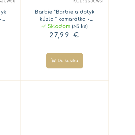
5JCW50
KÓD:
25JCW51
tyk
Barbie "Barbie a dotyk
-
kúzla " kamarátka -
✅ Skladom
TERESA
(>5 ks)
27,99 €
Do košíka