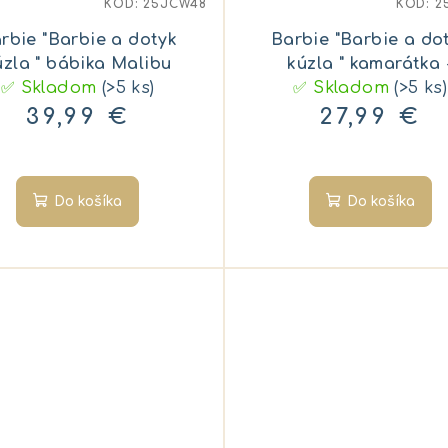
KÓD:
25JCW48
KÓD:
2
rbie "Barbie a dotyk
Barbie "Barbie a do
úzla " bábika Malibu
kúzla " kamarátka 
✅ Skladom
(>5 ks)
✅ Skladom
ROCKI
(>5 ks)
39,99 €
27,99 €
Do košíka
Do košíka