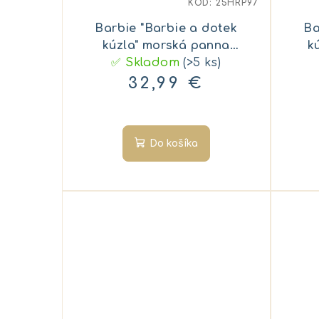
KÓD:
25HRP97
r
u
Barbie "Barbie a dotek
Ba
o
k
kúzla" morská panna
k
✅ Skladom
Malibu
(>5 ks)
d
t
32,99 €
u
o
k
v
Do košíka
t
o
v