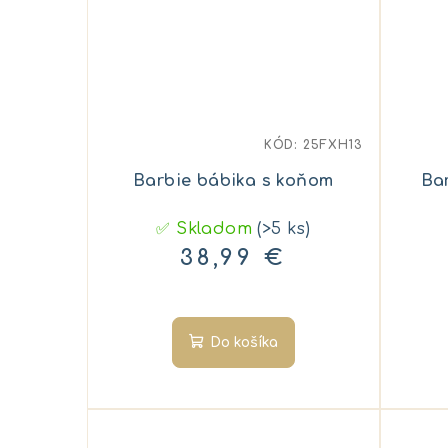
KÓD:
25FXH13
Barbie bábika s koňom
Ba
✅ Skladom
(>5 ks)
38,99 €
Do košíka