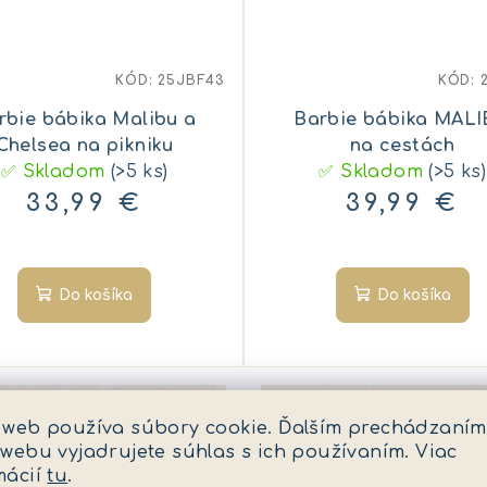
KÓD:
25JBF43
KÓD:
rbie bábika Malibu a
Barbie bábika MAL
Chelsea na pikniku
na cestách
✅ Skladom
(>5 ks)
✅ Skladom
(>5 ks)
33,99 €
39,99 €
Do košíka
Do košíka
 web používa súbory cookie. Ďalším prechádzaním
 webu vyjadrujete súhlas s ich používaním. Viac
mácií
tu
.