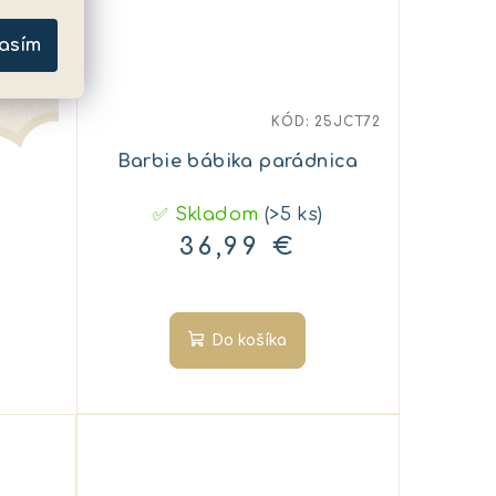
asím
KÓD:
25JCT72
Barbie bábika parádnica
✅ Skladom
(>5 ks)
36,99 €
Do košíka