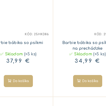
KÓD:
25HKD86
KÓD:
2
rbie bábika so psíkmi
Barbie bábika so ps
na prechádzke
✅ Skladom
(>5 ks)
✅ Skladom
(>5 ks)
37,99 €
34,99 €
Do košíka
Do košíka