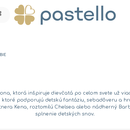
BIE
ikona, ktorá inšpiruje dievčatá po celom svete už via
 ktoré podporujú detskú fantáziu, sebadôveru a hru
rtnera Kena, roztomilú Chelsea alebo nádherný Barb
splnenie detských snov.