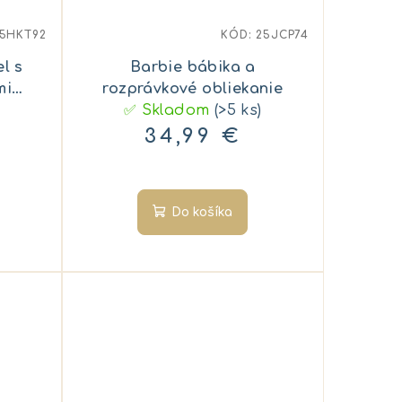
5HKT92
KÓD:
25JCP74
l s
Barbie bábika a
mi
rozprávkové obliekanie
✅ Skladom
(>5 ks)
34,99 €
Do košíka