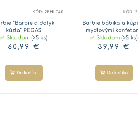
KÓD:
25HLC40
KÓD:
2
rbie "Barbie a dotyk
Barbie bábika a kúpe
kúzla" PEGAS
mydlovými konfeta
✅ Skladom
(>5 ks)
✅ Skladom
blondínka
(>5 ks)
60,99 €
39,99 €
Do košíka
Do košíka