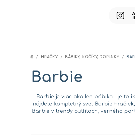
Prejsť
na
obsah
/
HRAČKY
/
BÁBIKY, KOČÍKY, DOPLNKY
/
BAR
DOMOV
Barbie
Barbie je viac ako len bábika - je to 
nájdete kompletný svet Barbie hračiek,
Barbie v trendy outfitoch, verného pa