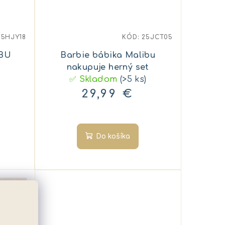
25HJY18
KÓD:
25JCT05
IBU
Barbie bábika Malibu
nakupuje herný set
✅ Skladom
(>5 ks)
29,99 €
Do košíka