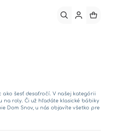
Hľadať
Prihlásenie
Nákupný
košík
c ako šesť desaťročí. V našej kategórii
 na roly. Či už hľadáte klasické bábiky
ie Dom Snov, u nás objavíte všetko pre