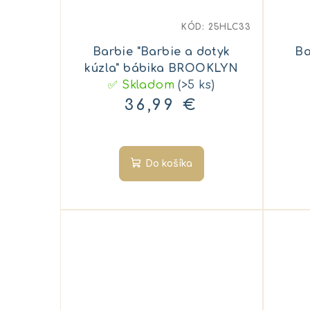
KÓD:
25HLC33
Barbie "Barbie a dotyk
Ba
kúzla" bábika BROOKLYN
✅ Skladom
(>5 ks)
36,99 €
Do košíka