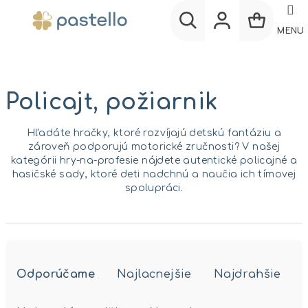
Prejsť
na
MENU
obsah
Nákup
Hľadať
Prihlásenie
košík
Policajt, požiarnik
Hľadáte hračky, ktoré rozvíjajú detskú fantáziu a
zároveň podporujú motorické zručnosti? V našej
kategórii hry-na-profesie nájdete autentické policajné a
hasičské sady, ktoré deti nadchnú a naučia ich tímovej
spolupráci.
R
a
Odporúčame
Najlacnejšie
Najdrahšie
d