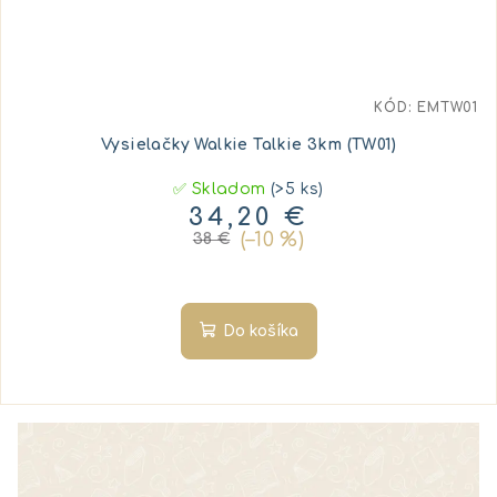
KÓD:
EMTW01
Vysielačky Walkie Talkie 3km (TW01)
✅ Skladom
(>5 ks)
34,20 €
(–10 %)
38 €
Do košíka