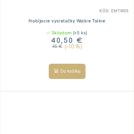
KÓD:
EMTW05
Nabíjacie vysielačky Walkie Talkie
✅ Skladom
(>5 ks)
40,50 €
(–10 %)
45 €
Do košíka