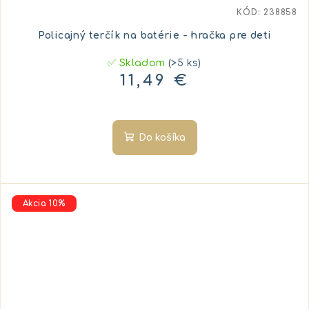
KÓD:
238858
Policajný terčík na batérie - hračka pre deti
✅ Skladom
(>5 ks)
11,49 €
Do košíka
Akcia 10%