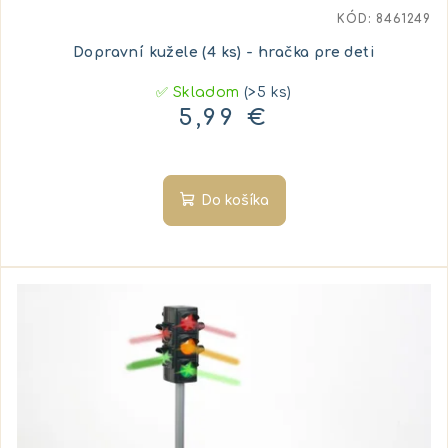
t
KÓD:
8461249
o
Dopravní kužele (4 ks) - hračka pre deti
v
✅ Skladom
(>5 ks)
5,99 €
Do košíka