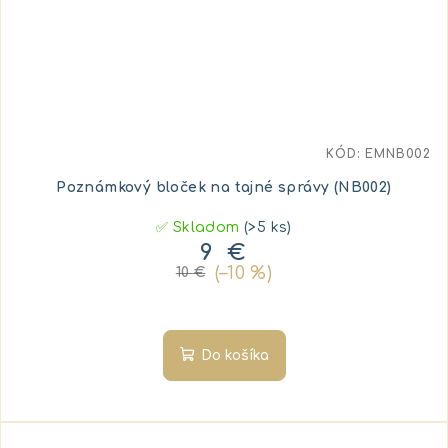
KÓD:
EMNB002
Poznámkový bloček na tajné správy (NB002)
✅ Skladom
(>5 ks)
9 €
(–10 %)
10 €
Do košíka