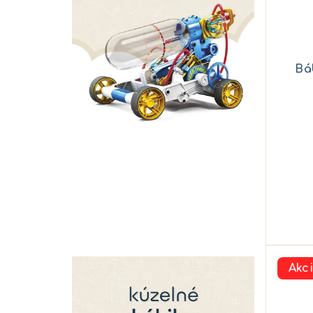
Bá
Akc