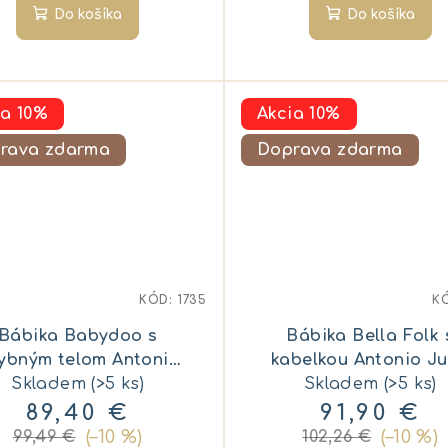
Do košíka
Do košíka
ia 10%
Akcia 10%
rava zdarma
Doprava zdarma
KÓD:
1735
K
Bábika Babydoo s
Bábika Bella Folk 
ybným telom Antonio
kabelkou Antonio J
Skladem
Juan 18313
(>5 ks)
Skladem
28333
(>5 ks)
89,40 €
91,90 €
(–10 %)
(–10 %)
99,49 €
102,26 €