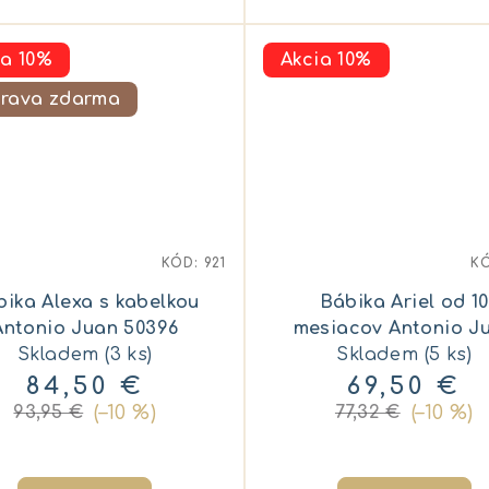
ia 10%
Akcia 10%
rava zdarma
KÓD:
921
K
bika Alexa s kabelkou
Bábika Ariel od 10
Antonio Juan 50396
mesiacov Antonio J
Skladem
(3 ks)
86321 organická
Skladem
(5 ks)
84,50 €
69,50 €
(–10 %)
(–10 %)
93,95 €
77,32 €