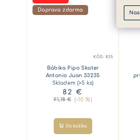
Doprava zdarma
Dop
Nas
KÓD:
825
Bábika Pipo Skater
Antonio Juan 33235
pr
Skladem
(>5 ks)
82 €
(–10 %)
91,18 €
Do košíka