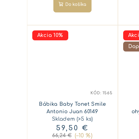
Do košíka
Akcia 10%
Akc
Dop
KÓD:
1565
Bábika Baby Tonet Smile
Antonio Juan 60149
oh
Skladem
(>5 ks)
59,50 €
(–10 %)
66,24 €