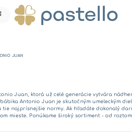
ONIO JUAN
n
Antonio Juan, ktorá už celé generácie vytvára nádh
á bábika Antonio Juan je skutočným umeleckým diel
ú tie najprísnejšie normy. Ak hľadáte dokonalý dar
nom mieste. Ponúkame široký sortiment - od roztom