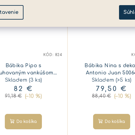
rava zdarma
Doprava zdarma
tavenie
Súhl
KÓD:
824
K
Bábika Pipo s
Bábika Nina s dek
uhovaným vankúšom
Antonio Juan 5006
Antonio Juan 33234
Skladem
(3 ks)
Skladem
(>5 ks)
82 €
79,50 €
(–10 %)
(–10 %)
91,18 €
88,40 €
Do košíka
Do košíka