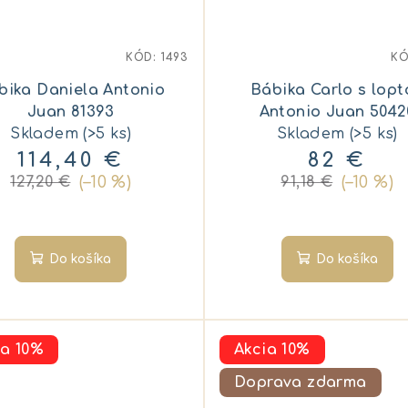
KÓD:
1493
K
bika Daniela Antonio
Bábika Carlo s lopt
Juan 81393
Antonio Juan 5042
Skladem
(>5 ks)
Skladem
(>5 ks)
114,40 €
82 €
(–10 %)
(–10 %)
127,20 €
91,18 €
Do košíka
Do košíka
ia 10%
Akcia 10%
Doprava zdarma