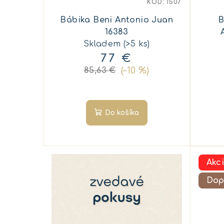
KÓD:
1507
r
u
Bábika Beni Antonio Juan
B
o
k
16383
Skladem
(>5 ks)
d
t
77 €
u
o
(–10 %)
85,63 €
k
v
t
Do košíka
o
v
Akc
Dop