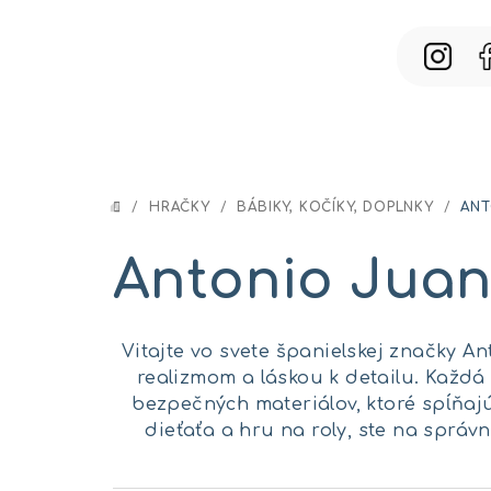
Prejsť
na
obsah
/
HRAČKY
/
BÁBIKY, KOČÍKY, DOPLNKY
/
ANT
DOMOV
Antonio Jua
Vitajte vo svete španielskej značky 
realizmom a láskou k detailu. Každ
bezpečných materiálov, ktoré spĺňaj
dieťaťa a hru na roly, ste na správ