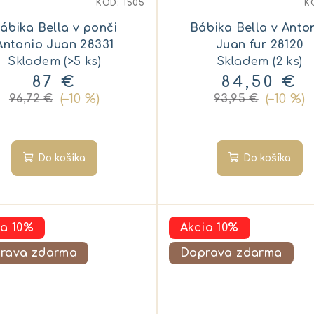
KÓD:
1505
K
ábika Bella v ponči
Bábika Bella v Anto
Antonio Juan 28331
Juan fur 28120
Skladem
(>5 ks)
Skladem
(2 ks)
87 €
84,50 €
(–10 %)
(–10 %)
96,72 €
93,95 €
Do košíka
Do košíka
ia 10%
Akcia 10%
rava zdarma
Doprava zdarma