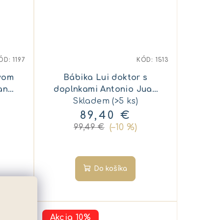
ÓD:
1197
KÓD:
1513
vom
Bábika Lui doktor s
an
doplnkami Antonio Juan
Skladem
50424
(>5 ks)
89,40 €
(–10 %)
99,49 €
Do košíka
Akcia 10%