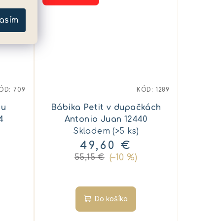
asím
ÓD:
709
KÓD:
1289
ou
Bábika Petit v dupačkách
4
Antonio Juan 12440
Skladem
(>5 ks)
49,60 €
(–10 %)
55,15 €
Do košíka