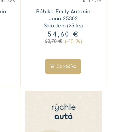
ÓD:
636
KÓD:
982
nio
Bábika Emily Antonio
Juan 25302
Skladem
(>5 ks)
54,60 €
(–10 %)
60,70 €
Do košíka