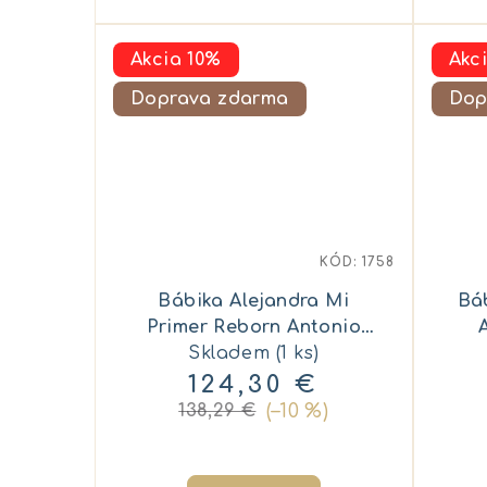
Akcia 10%
Akc
Doprava zdarma
Dop
KÓD:
1758
Bábika Alejandra Mi
Bá
Primer Reborn Antonio
Skladem
Juan 81396
(1 ks)
124,30 €
(–10 %)
138,29 €