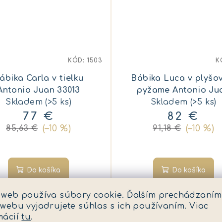
KÓD:
1503
K
ábika Carla v tielku
Bábika Luca v plyšo
Antonio Juan 33013
pyžame Antonio Ju
Skladem
(>5 ks)
Skladem
50416
(>5 ks)
77 €
82 €
(–10 %)
(–10 %)
85,63 €
91,18 €
Do košíka
Do košíka
 web používa súbory cookie. Ďalším prechádzaním
 webu vyjadrujete súhlas s ich používaním. Viac
mácií
tu
.
ia 10%
Akcia 10%