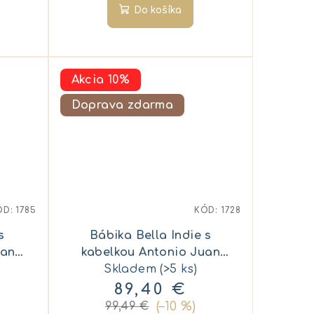
Do košíka
Akcia 10%
Doprava zdarma
ÓD:
1785
KÓD:
1728
s
Bábika Bella Indie s
uan
kabelkou Antonio Juan
Skladem
28332
(>5 ks)
89,40 €
(–10 %)
99,49 €