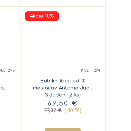
Akcia 10%
ÓD:
1295
KÓD:
1294
Bábika Ariel od 10
uan
mesiacov Antonio Juan
86322 organická
Skladem
(2 ks)
69,50 €
(–10 %)
77,32 €