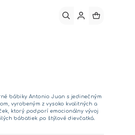
Hľadať
Prihlásenie
Nákupný
košík
erné bábiky Antonio Juan s jedinečným
om, vyrobeným z vysoko kvalitných a
ček, ktorý podporí emocionálny vývoj
ilých bábätiek po štýlové dievčatká.