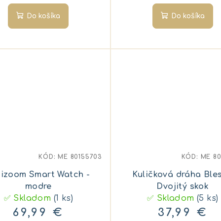
Do košíka
Do košíka
KÓD:
ME 80155703
KÓD:
ME 8
dizoom Smart Watch -
Kuličková dráha Bles
modre
Dvojitý skok
✅ Skladom
(1 ks)
✅ Skladom
(5 ks)
69,99 €
37,99 €