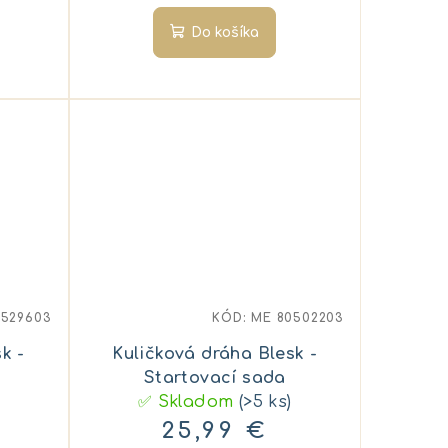
Do košíka
0529603
KÓD:
ME 80502203
k -
Kuličková dráha Blesk -
Startovací sada
✅ Skladom
(>5 ks)
25,99 €