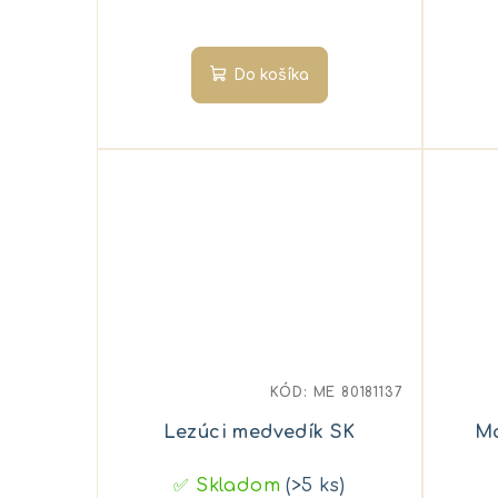
Do košíka
KÓD:
ME 80181137
Lezúci medvedík SK
Ma
✅ Skladom
(>5 ks)