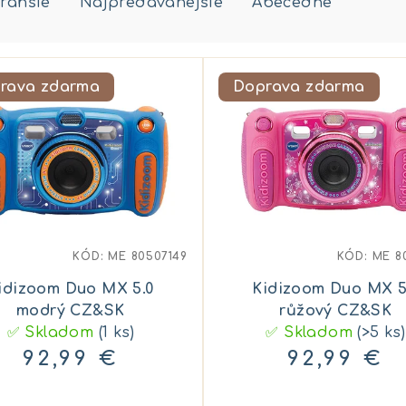
rahšie
Najpredávanejšie
Abecedne
rava zdarma
Doprava zdarma
KÓD:
ME 80507149
KÓD:
ME 8
idizoom Duo MX 5.0
Kidizoom Duo MX 5
modrý CZ&SK
růžový CZ&SK
✅ Skladom
(1 ks)
✅ Skladom
(>5 ks)
92,99 €
92,99 €