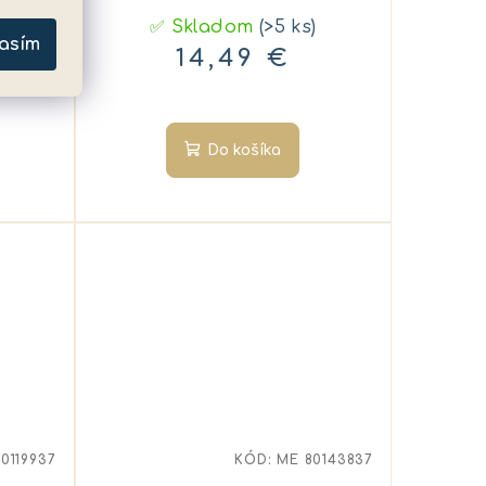
✅ Skladom
(>5 ks)
asím
14,49 €
Do košíka
0119937
KÓD:
ME 80143837