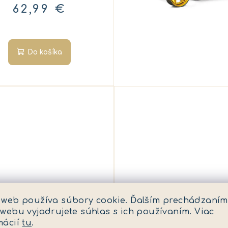
62,99 €
Do košíka
KÓD:
ME 89152729
KÓD:
ME 8
 web používa súbory cookie. Ďalším prechádzaním
 webu vyjadrujete súhlas s ich používaním. Viac
Tut Tut - Dráha s
Tut Tut - Hasiči S
mácií
tu
.