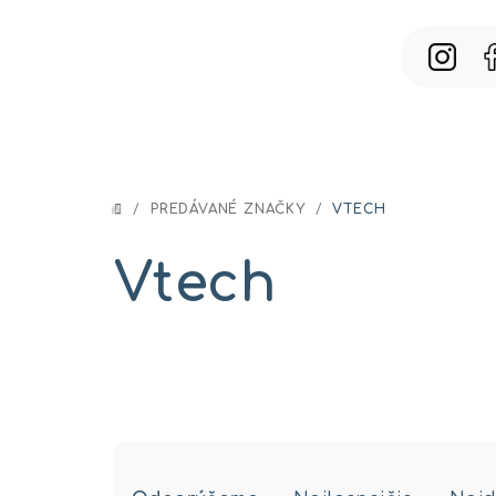
Prejsť
na
obsah
/
PREDÁVANÉ ZNAČKY
/
VTECH
DOMOV
Vtech
R