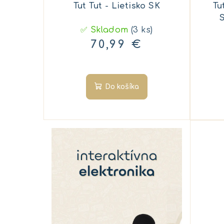
Tut Tut - Lietisko SK
Tu
S
✅ Skladom
(3 ks)
70,99 €
Do košíka