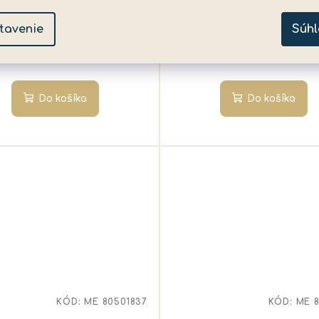
aketovým štartom SK
✅ Skladom
(>5 ks)
✅ Skladom
(>5 ks)
tavenie
Súhl
42,99 €
14,49 €
Do košíka
Do košíka
KÓD:
ME 80501837
KÓD:
ME 8