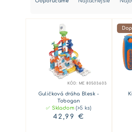
Odporúčame
Najlacnejšie
Najd
a
d
V
e
Dop
ý
n
p
i
i
e
s
p
p
r
KÓD:
ME 80503603
r
o
Guličková dráha Blesk -
K
o
Tobogan
d
✅ Skladom
(>5 ks)
d
u
42,99 €
u
k