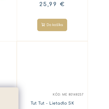
25,99 €
Do košíka
0119837
KÓD:
ME 80148237
K
Tut Tut - Lietadlo SK