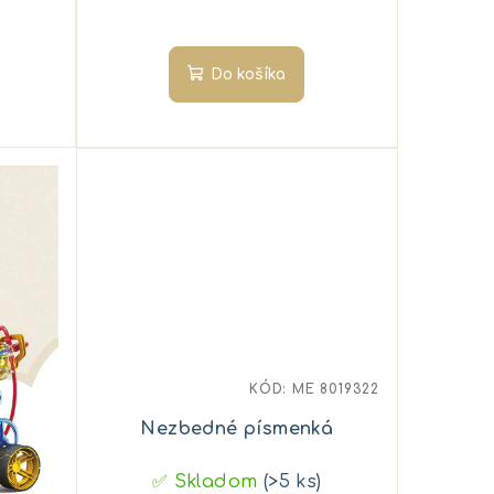
Do košíka
KÓD:
ME 8019322
Nezbedné písmenká
✅ Skladom
(>5 ks)