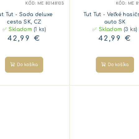
KÓD:
ME 80148103
KÓD:
ME 8
ut Tut - Sada deluxe
Tut Tut - Veľké hasič
cesta SK, CZ
auto SK
✅ Skladom
(1 ks)
✅ Skladom
(3 ks)
42,99 €
42,99 €
Do košíka
Do košíka