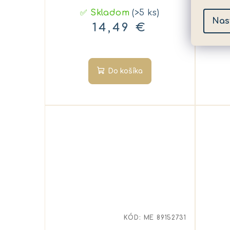
r
✅ Skladom
(>5 ks)
Nas
14,49 €
Do košíka
KÓD:
ME 89152731