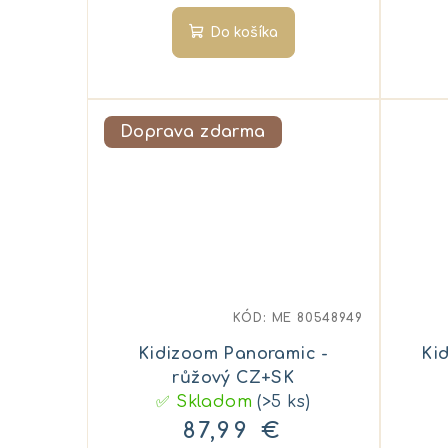
k
t
Do košíka
t
o
o
v
v
Doprava zdarma
KÓD:
ME 80548949
Kidizoom Panoramic -
Ki
růžový CZ+SK
✅ Skladom
(>5 ks)
87,99 €