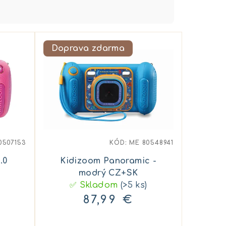
Doprava zdarma
0507153
KÓD:
ME 80548941
.0
Kidizoom Panoramic -
modrý CZ+SK
✅ Skladom
(>5 ks)
87,99 €