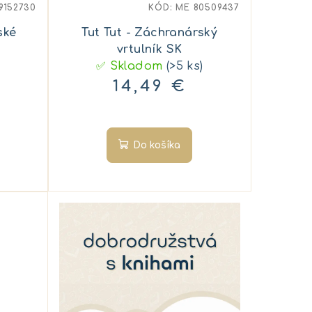
9152730
KÓD:
ME 80509437
ské
Tut Tut - Záchranárský
vrtulník SK
✅ Skladom
(>5 ks)
14,49 €
Do košíka