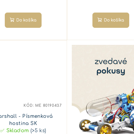
Do košíka
Do košíka
KÓD:
ME 80190437
rshall - Písmenková
hostina SK
✅ Skladom
(>5 ks)