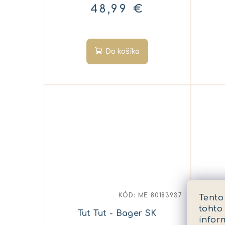
48,99 €
Do košíka
KÓD:
ME 80183937
Tento
tohto
Tut Tut - Bager SK
infor