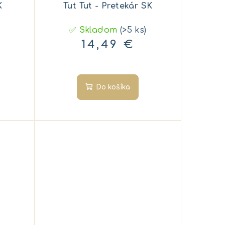
K
Tut Tut - Pretekár SK
✅ Skladom
(>5 ks)
14,49 €
Do košíka