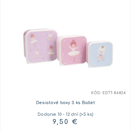
e
ý
p
p
r
i
o
s
d
p
u
r
k
o
t
d
o
u
v
k
t
KÓD:
EDTT-86824
o
Desiatové boxy 3 ks Ballet
v
Dodanie 10 - 12 dní
(>5 ks)
9,50 €