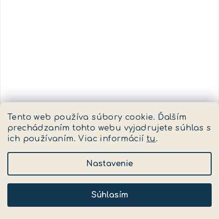
Tento web používa súbory cookie. Ďalším
prechádzaním tohto webu vyjadrujete súhlas s
ich používaním. Viac informácií
tu
.
KÓD:
EDTT-97201
Nastavenie
Desiatový box veľký City Cars
Dodanie 10 - 12 dní
(>5 ks)
Súhlasím
9,95 €