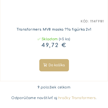
KÓD:
1114F9181
Transformers MV8 maska ??a figúrka 2v1
✅ Skladom
(>5 ks)
49,72 €
Do košíka
9
položiek celkom
O
v
Odporúčame navštíviť aj
hračky Transformers
.
l
á