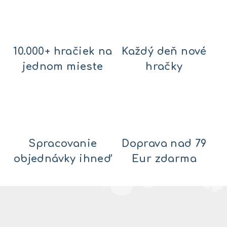
d
a
c
i
10.000+ hračiek na
Každý deň nové
e
jednom mieste
hračky
p
r
v
k
y
v
ý
Spracovanie
Doprava nad 79
p
objednávky ihneď
Eur zdarma
i
s
u