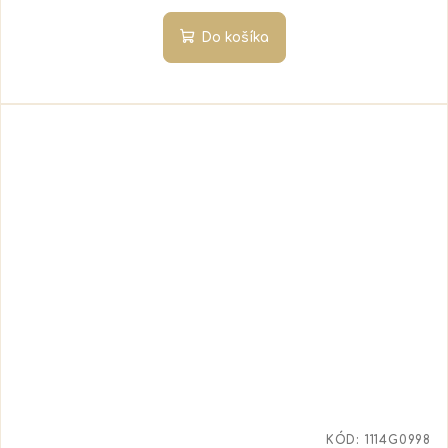
Do košíka
KÓD:
1114G0998