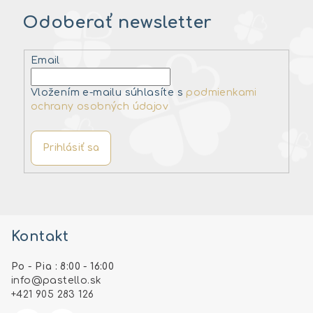
Odoberať newsletter
Email
Vložením e-mailu súhlasíte s
podmienkami
ochrany osobných údajov
Prihlásiť sa
Z
á
Kontakt
p
ä
Po - Pia : 8:00 - 16:00
t
info
@
pastello.sk
i
+421 905 283 126