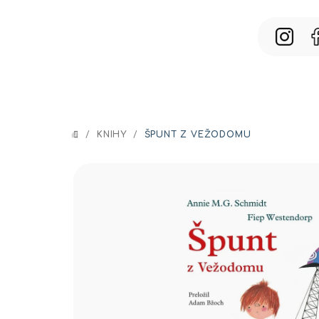
Prejsť
na
obsah
/
KNIHY
/
ŠPUNT Z VEŽODOMU
DOMOV