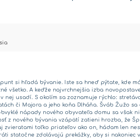
sia
unt si hľadá bývanie. Iste sa hneď pýtate, kde má
žné všetko. A keďže najvrchnejšia izba novopostav
 v nej usadí. S okolím sa zoznamuje rýchlo: stret
atách či Majora a jeho koňa Dlháňa. Šváb Žužo sa
bvyklé nápady nového obyvateľa domu sa však ni
osť z nového bývania vzápätí zatieni hrozba, že Š
j zvieratami toľko priateľov ako on, hádam len nes
áti statočne zdolávajú prekážky, aby si nakoniec 