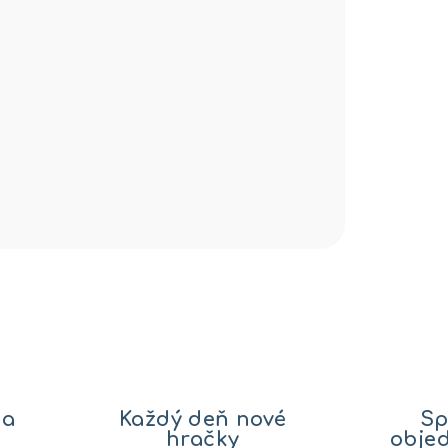
na
Každý deň nové
Sp
hračky
obje