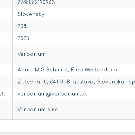
9788082190963
Slovenský
208
2023
Verbarium
Annie M.G.Schmidt, Fiep Westendorp
Žatevná 10, 841 01 Bratislava, Slovenská re
kt
:
verbarium@verbarium.sk
Verbarium s.r.o.