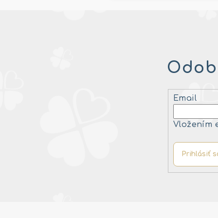
Odobe
Email
Vložením 
Prihlásiť s