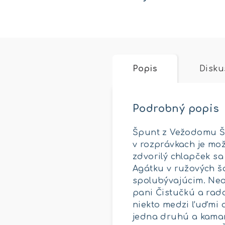
Popis
Disku
Podrobný popis
Špunt z Vežodomu Šp
v rozprávkach je mo
zdvorilý chlapček sa
Agátku v ružových š
spolubývajúcim. Neo
pani Čistučkú a rad
niekto medzi ľuďmi a
jedna druhú a kamar