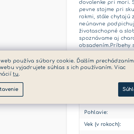
dovolenke pri mori.
pevne stojme pri sk
rokmi, stále chytajú
neúnavne podpichuje 
životaschopné a slob
spoznávame aj chara
obsadením.Príbehy sú
 web používa súbory cookie. Ďalším prechádzaním
Dodatočné para
 webu vyjadrujete súhlas s ich používaním. Viac
mácií
tu
.
Kategória
:
tavenie
Súhl
EAN
:
Pohlavie
:
Vek (v rokoch)
: