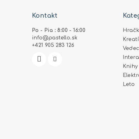
á
Kontakt
Kate
p
ä
Po - Pia : 8:00 - 16:00
Hračk
info
@
pastello.sk
Kreat
t
+421 905 283 126
Vedec
i
Inter
e
Knihy
Elekt
Leto