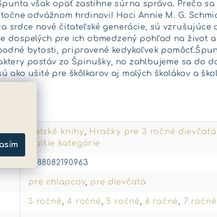
 Špunta však opäť zastihne súrna správa. Prečo sa
utočne odvážnom hrdinovi! Hoci Annie M. G. Schmi
 za srdce nové čitateľské generácie, sú vzrušujúce
dospelých pre ich obmedzený pohľad na život a cit
odné bytosti, pripravené kedykoľvek pomôcť.Špunt
ktery postáv zo Špinušky, no zahlbujeme sa do d
 ako ušité pre škôlkarov aj malých školákov a ško
metre
Detské knihy
,
Hračky pre 3 ročné dievčatá
ďalšie kategórie
asím
9788082190963
pre chlapcov
,
pre dievčatá
3 ročné
,
4 ročné
,
5 ročné
,
6 ročné
,
7 ročné