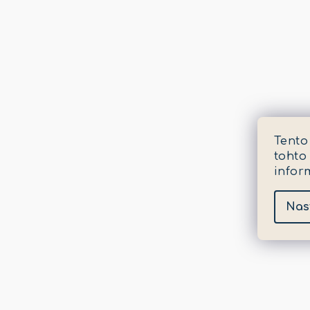
Tento
tohto
infor
Nas