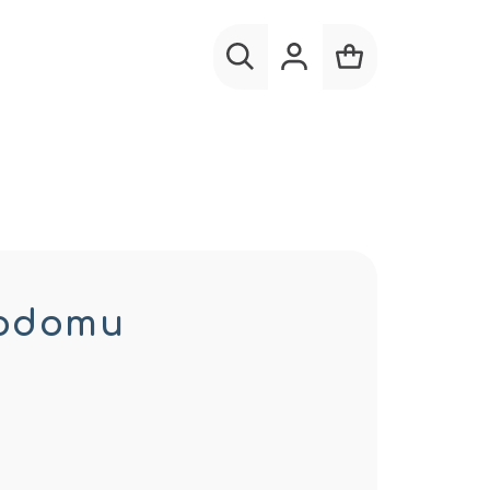
Hľadať
Prihlásenie
Nákupný
košík
žodomu