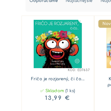
Odporúčame
Najlacnejšie
Najd
a
d
V
e
Nov
ý
n
p
i
i
e
s
p
p
r
KÓD:
ED7637
r
o
Fričo je rozjarený, či čo...
K
o
p
d
✅ Skladom
(1 ks)
d
u
13,99 €
u
k