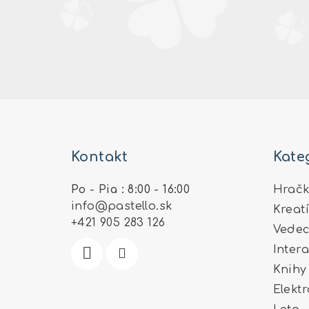
Z
á
Kontakt
Kate
p
ä
Po - Pia : 8:00 - 16:00
Hračk
info
@
pastello.sk
Kreat
t
+421 905 283 126
Vedec
i
Inter
e
Knihy
Elekt