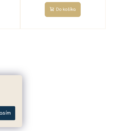
Do košíka
asím