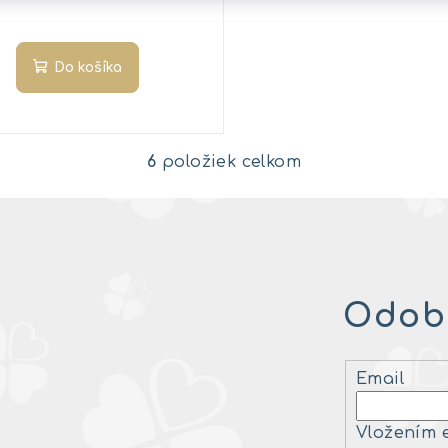
Do košíka
6
položiek celkom
O
v
l
á
d
Odobe
a
c
i
Email
e
p
Vložením 