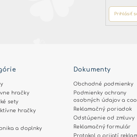
r
v
Prihlásiť s
k
y
v
ý
p
i
górie
Dokumenty
s
u
y
Obchodné podmienky
ívne hračky
Podmienky ochrany
osobných údajov a coo
ké sety
Reklamačný poriadok
aktívne hračky
Odstúpenie od zmluvy
Reklamačný formulár
ronika a doplnky
Protokol o prijatí rekla