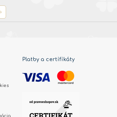
a
Platby a certifikáty
kies
mácia