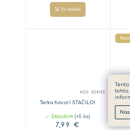
k
t
Do košíka
t
o
o
v
v
Nov
Tento
tohto
KÓD:
ED8125
infor
Terka hovorí STAČILO!
Nas
✅ Skladom
(>5 ks)
7,99 €