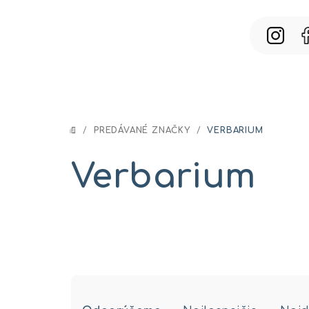
Prejsť
na
obsah
/
PREDÁVANÉ ZNAČKY
/
VERBARIUM
DOMOV
Verbarium
R