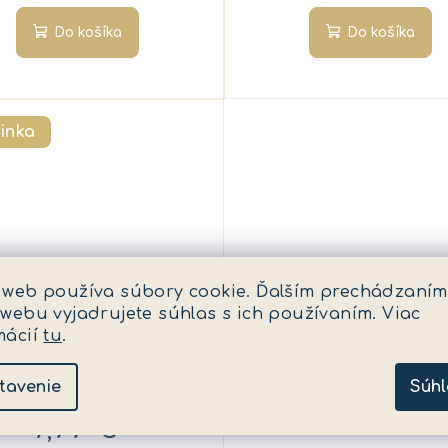
Do košíka
Do košíka
inka
 web používa súbory cookie. Ďalším prechádzaním
 webu vyjadrujete súhlas s ich používaním. Viac
KÓD:
ED8278
mácií
tu
.
Terka v nemocnici
tavenie
Súhl
✅ Skladom
(2 ks)
7,99 €