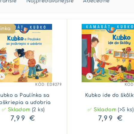
rahšie
Najpredávanejšie
Abecedne
inka
KÓD:
ED8279
KÓD
ubko a Paulínka sa
Kubko ide do škôlk
oškriepia a udobria
✅ Skladom
(2 ks)
✅ Skladom
(>5 ks)
7,99 €
7,99 €