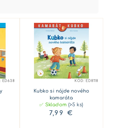
:
ED638
KÓD:
ED8118
y
Kubko si nájde nového
kamaráta
✅ Skladom
(>5 ks)
7,99 €