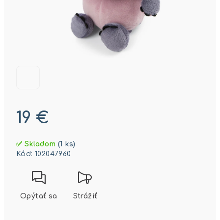
19 €
Jednotková
✅ Skladom
(1 ks)
cena:
Kód:
102047960
Opýtať sa
Strážiť