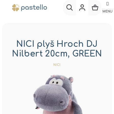
Prejsť
na
MENU
obsah
Nákup
Hľadať
Prihlásenie
košík
NICI plyš Hroch DJ
Nilbert 20cm, GREEN
NICI