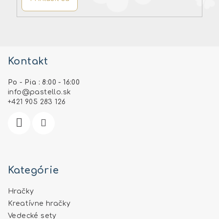
Z
á
Kontakt
p
ä
Po - Pia : 8:00 - 16:00
t
info
@
pastello.sk
i
+421 905 283 126
e
Kategórie
Hračky
Kreatívne hračky
Vedecké sety