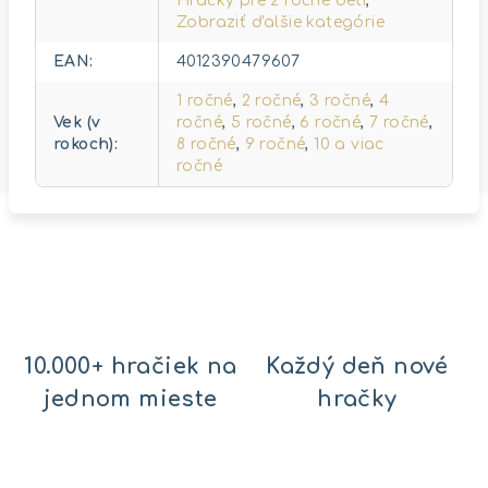
Hračky pre 2 ročné deti
,
Zobraziť ďalšie kategórie
EAN
:
4012390479607
1 ročné
,
2 ročné
,
3 ročné
,
4
Vek (v
ročné
,
5 ročné
,
6 ročné
,
7 ročné
,
rokoch)
:
8 ročné
,
9 ročné
,
10 a viac
ročné
10.000+ hračiek na
Každý deň nové
jednom mieste
hračky