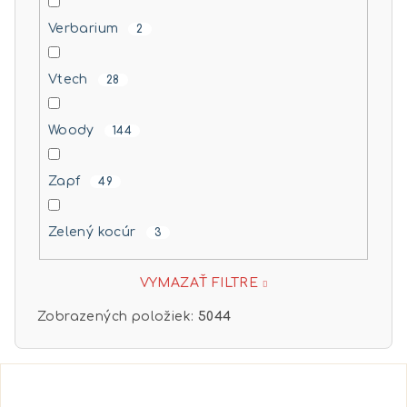
Verbarium
2
Vtech
28
Woody
144
Zapf
49
Zelený kocúr
3
VYMAZAŤ FILTRE
Zobrazených položiek:
5044
V
ý