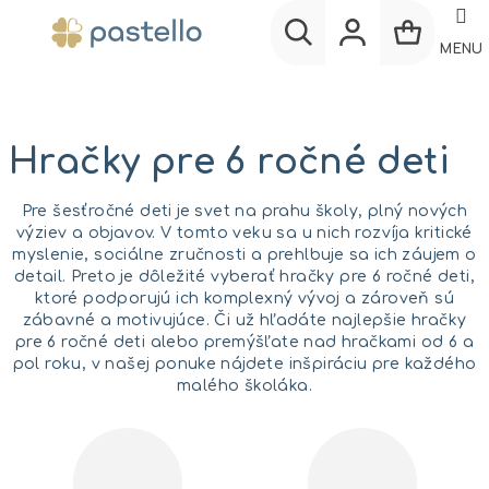
Prejsť
na
MENU
obsah
Nákup
Hľadať
Prihlásenie
košík
Hračky pre 6 ročné deti
Pre šesťročné deti je svet na prahu školy, plný nových
výziev a objavov. V tomto veku sa u nich rozvíja kritické
myslenie, sociálne zručnosti a prehlbuje sa ich záujem o
detail. Preto je dôležité vyberať hračky pre 6 ročné deti,
ktoré podporujú ich komplexný vývoj a zároveň sú
zábavné a motivujúce. Či už hľadáte najlepšie hračky
pre 6 ročné deti alebo premýšľate nad hračkami od 6 a
pol roku, v našej ponuke nájdete inšpiráciu pre každého
malého školáka.