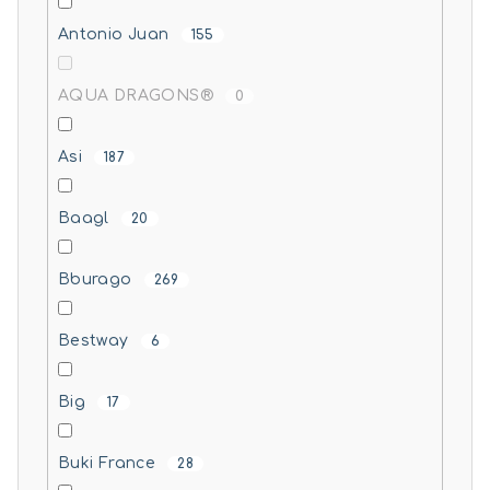
Antonio Juan
155
AQUA DRAGONS®
0
Asi
187
Baagl
20
Bburago
269
Bestway
6
Big
17
Buki France
28