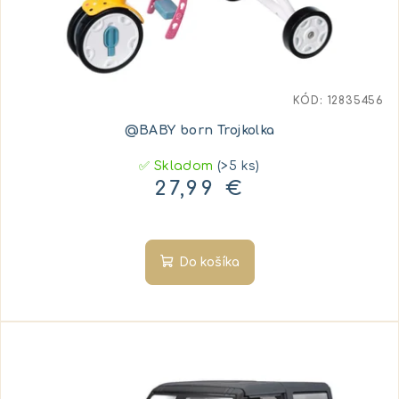
KÓD:
12835456
@BABY born Trojkolka
✅ Skladom
(>5 ks)
27,99 €
Do košíka