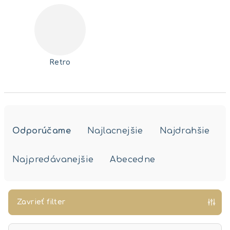
Retro
R
a
Odporúčame
Najlacnejšie
Najdrahšie
d
e
Najpredávanejšie
Abecedne
n
i
e
Zavrieť filter
p