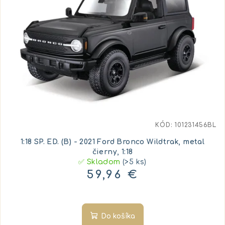
KÓD:
101231456BL
1:18 SP. ED. (B) - 2021 Ford Bronco Wildtrak, metal
čierny, 1:18
✅ Skladom
(>5 ks)
59,96 €
Do košíka