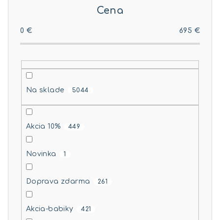
r
Cena
o
d
0
€
695
€
u
k
t
o
Na sklade
5044
v
Akcia 10%
449
Novinka
1
Doprava zdarma
261
Akcia-babiky
421