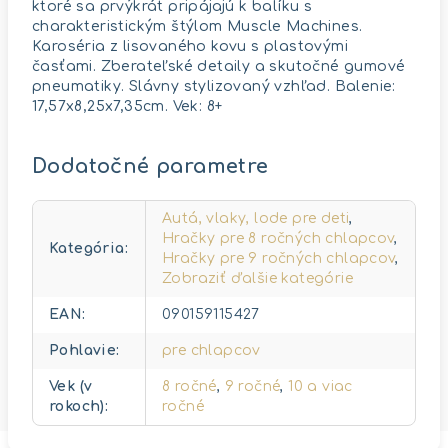
ktoré sa prvýkrát pripájajú k balíku s
charakteristickým štýlom Muscle Machines.
Karoséria z lisovaného kovu s plastovými
časťami. Zberateľské detaily a skutočné gumové
pneumatiky. Slávny stylizovaný vzhľad. Balenie:
17,57x8,25x7,35cm. Vek: 8+
Dodatočné parametre
Autá, vlaky, lode pre deti
,
Hračky pre 8 ročných chlapcov
,
Kategória
:
Hračky pre 9 ročných chlapcov
,
Zobraziť ďalšie kategórie
EAN
:
090159115427
Pohlavie
:
pre chlapcov
Vek (v
8 ročné
,
9 ročné
,
10 a viac
rokoch)
:
ročné