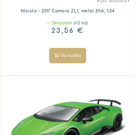
KÓD:
101231512Y
Maisto - 2017 Camaro ZL1, metal žlté, 1:24
✅ Skladom
(>5 ks)
23,56 €
Do košíka