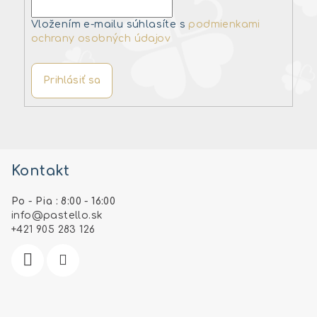
Vložením e-mailu súhlasíte s
podmienkami
ochrany osobných údajov
Prihlásiť sa
Z
á
Kontakt
p
ä
Po - Pia : 8:00 - 16:00
t
info
@
pastello.sk
i
+421 905 283 126
e