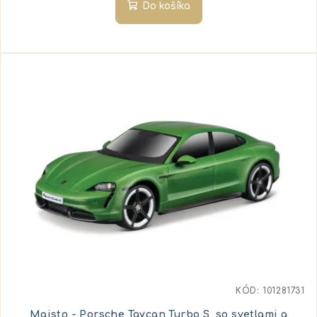
Do košíka
KÓD:
101281731
Maisto - Porsche Taycan Turbo S, so svetlami a