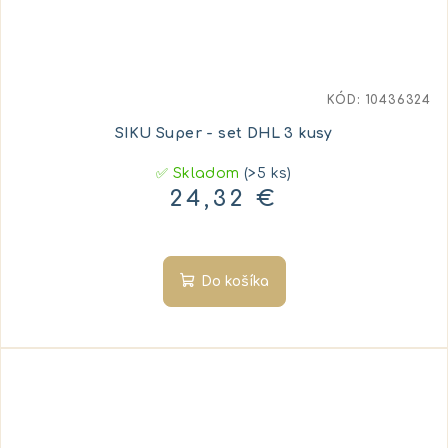
KÓD:
10436324
SIKU Super - set DHL 3 kusy
✅ Skladom
(>5 ks)
24,32 €
Do košíka