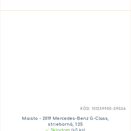
KÓD:
101239900-39536
Maisto - 2019 Mercedes-Benz G-Class,
strieborná, 1:25
✅ Skladom
(>5 ks)