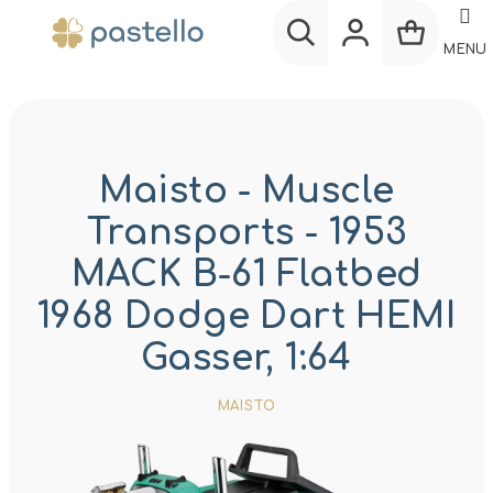
Prejsť
na
MENU
obsah
Nákup
Hľadať
Prihlásenie
košík
Maisto - Muscle
Transports - 1953
MACK B-61 Flatbed
1968 Dodge Dart HEMI
Gasser, 1:64
MAISTO