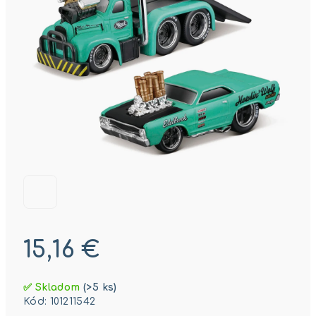
15,16 €
Jednotková
✅ Skladom
(>5 ks)
cena:
Kód:
101211542