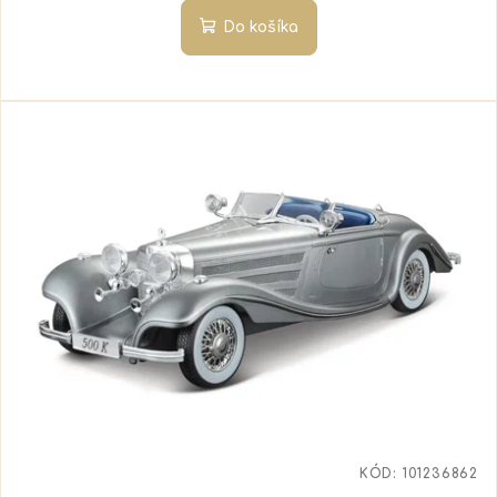
Do košíka
KÓD:
101236862