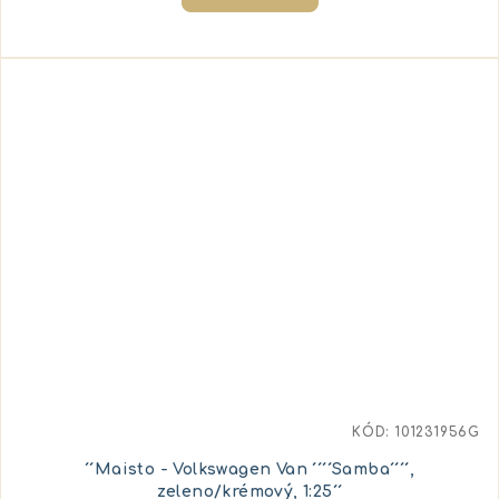
KÓD:
101231956G
´´Maisto - Volkswagen Van ´´´´Samba´´´´,
zeleno/krémový, 1:25´´