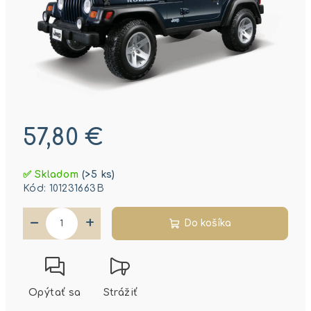
57,80 €
Jednotková
✅ Skladom
(>5 ks)
cena:
Kód:
101231663B
−
+
Do košíka
Opýtať sa
Strážiť