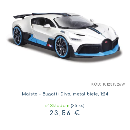
KÓD:
101231526W
Maisto - Bugatti Divo, metal biele, 1:24
✅ Skladom
(>5 ks)
23,56 €