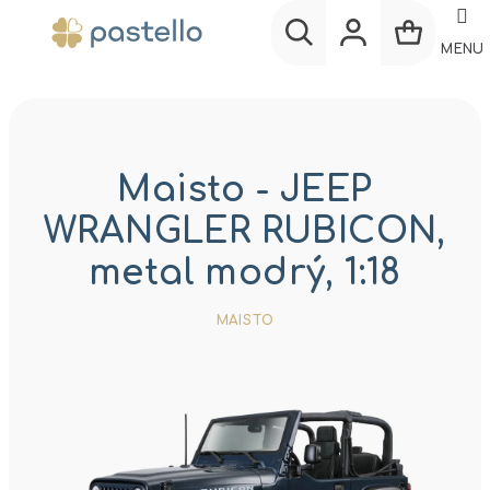
Prejsť
na
MENU
obsah
Nákup
Hľadať
Prihlásenie
košík
Maisto - JEEP
WRANGLER RUBICON,
metal modrý, 1:18
MAISTO