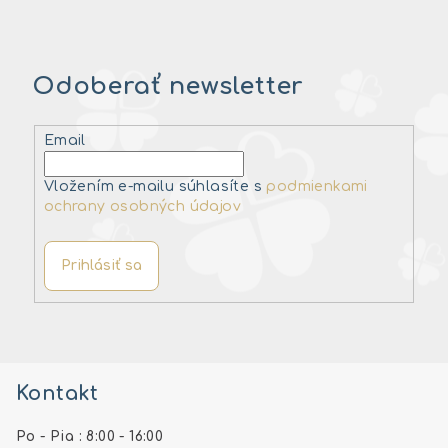
Odoberať newsletter
Email
Vložením e-mailu súhlasíte s
podmienkami
ochrany osobných údajov
Prihlásiť sa
Z
á
Kontakt
p
ä
Po - Pia : 8:00 - 16:00