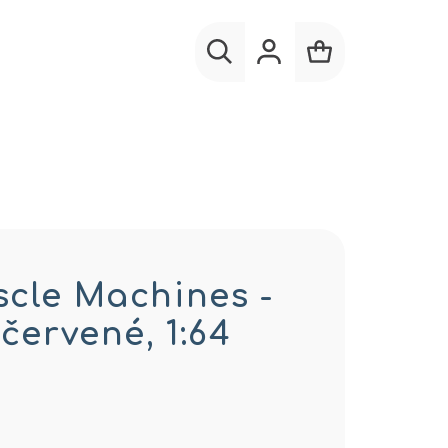
Hľadať
Prihlásenie
Nákupný
košík
scle Machines -
 červené, 1:64