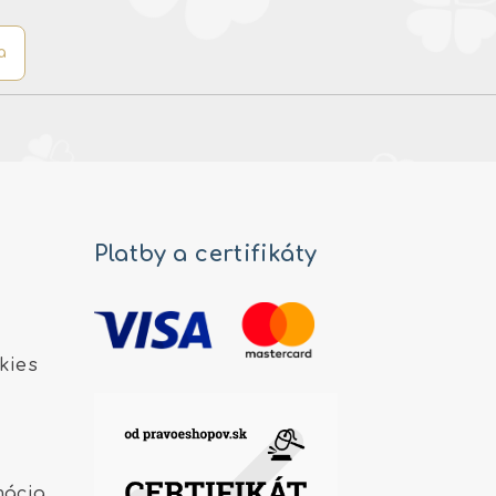
a
Platby a certifikáty
kies
mácia