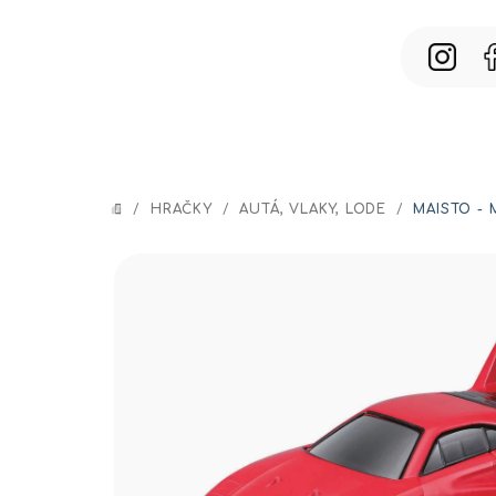
Prejsť
na
obsah
/
HRAČKY
/
AUTÁ, VLAKY, LODE
/
MAISTO - 
DOMOV