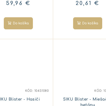
nástavcom 1:50
59,96 €
20,61 €
Do košíka
Do košíka
KÓD:
10431080
KÓD:
1
IKU Blister - Hasiči
SIKU Blister - Mieša
betónu