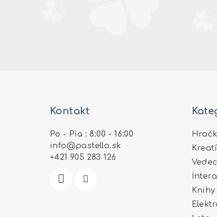
Z
á
Kontakt
Kate
p
ä
Po - Pia : 8:00 - 16:00
Hračk
info
@
pastello.sk
Kreat
t
+421 905 283 126
Vedec
i
Inter
e
Knihy
Elekt