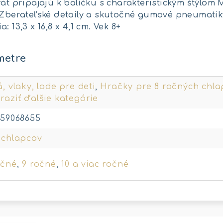
rát pripájajú k balíčku s charakteristickým štýlom 
 Zberateľské detaily a skutočné gumové pneumatiky
 13,3 x 16,8 x 4,1 cm. Vek 8+
metre
, vlaky, lode pre deti
,
Hračky pre 8 ročných chla
raziť ďalšie kategórie
159068655
 chlapcov
očné
,
9 ročné
,
10 a viac ročné