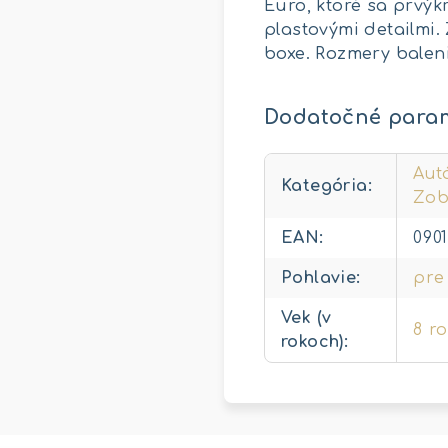
Euro, ktoré sa prvýk
plastovými detailmi.
boxe. Rozmery balenia:
Dodatočné para
Autá
Kategória
:
Zob
EAN
:
090
Pohlavie
:
pre
Vek (v
8 r
rokoch)
: