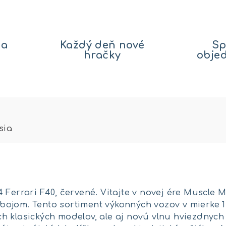
na
Každý deň nové
Sp
hračky
obje
sia
 Ferrari F40, červené. Vitajte v novej ére Muscle 
ojom. Tento sortiment výkonných vozov v mierke 1
h klasických modelov, ale aj novú vlnu hviezdnyc