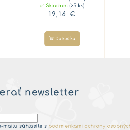
✅ Skladom
nakladačom, 1:50
(>5 ks)
19,16 €
Do košíka
rať newsletter
e-mailu súhlasíte s
podmienkami ochrany osobnýc