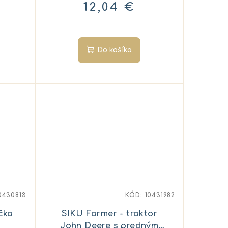
12,04 €
Do košíka
0430813
KÓD:
10431982
čka
SIKU Farmer - traktor
John Deere s predným