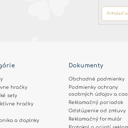
Prihlásiť s
górie
Dokumenty
y
Obchodné podmienky
ívne hračky
Podmienky ochrany
osobných údajov a coo
ké sety
Reklamačný poriadok
aktívne hračky
Odstúpenie od zmluvy
Reklamačný formulár
ronika a doplnky
Protokol o prijatí rekla