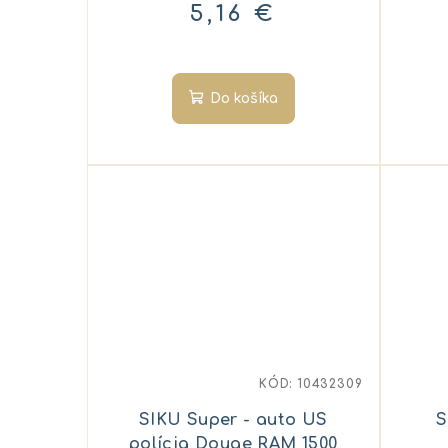
5,16 €
Do košíka
KÓD:
10432309
SIKU Super - auto US
S
polícia Douge RAM 1500