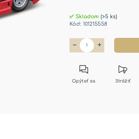
Jednotková
cena:
✅ Skladom
(>5 ks)
Kód:
101215558
−
+
Opýtať sa
Strážiť