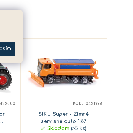
asím
0432000
KÓD:
10431898
or
SIKU Super - Zimné
servisné auto 1:87
✅ Skladom
(>5 ks)