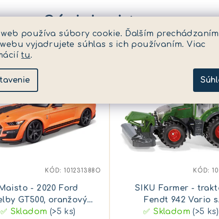
Súvisiaci tovar
 web používa súbory cookie. Ďalším prechádzaním
 webu vyjadrujete súhlas s ich používaním. Viac
mácií
tu
.
tavenie
Súhl
KÓD:
101231388O
KÓD:
1
Maisto - 2020 Ford
SIKU Farmer - trakt
elby GT500, oranžový,
Fendt 942 Vario s
✅ Skladom
1:18
(>5 ks)
✅ Skladom
predným sekacím
(>5 ks)