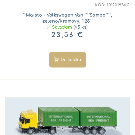
KÓD:
101231956G
´´Maisto - Volkswagen Van ´´´´Samba´´´´,
zeleno/krémový, 1:25´´
✅ Skladom
(>5 ks)
23,56 €
Do košíka