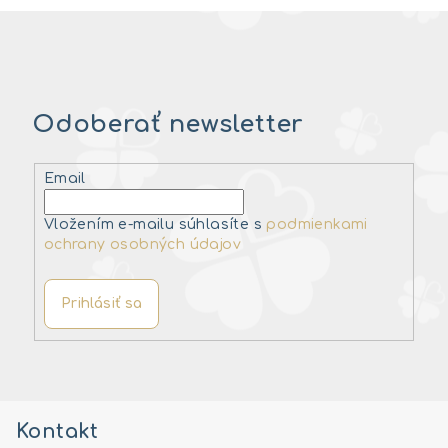
Odoberať newsletter
Email
Vložením e-mailu súhlasíte s
podmienkami
ochrany osobných údajov
Prihlásiť sa
Z
á
Kontakt
p