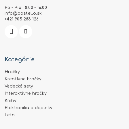
ä
Po - Pia : 8:00 - 16:00
t
info
@
pastello.sk
i
+421 905 283 126
e
Kategórie
Hračky
Kreatívne hračky
Vedecké sety
Interaktívne hračky
Knihy
Elektronika a doplnky
Leto