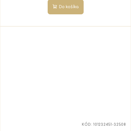
Do košíka
KÓD:
101232451-32508