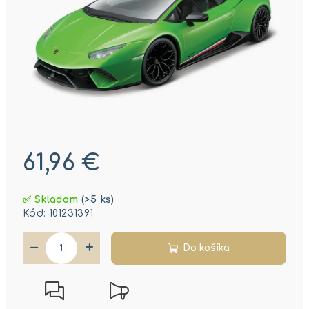
61,96 €
Jednotková
✅ Skladom
(>5 ks)
cena:
Kód:
101231391
−
+
Do košíka