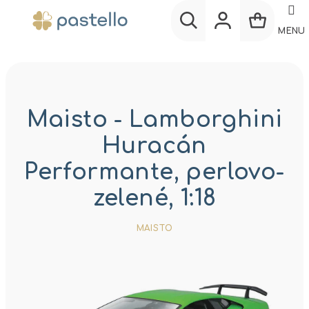
Prejsť
na
MENU
obsah
Nákup
Hľadať
Prihlásenie
košík
Maisto - Lamborghini
Huracán
Performante, perlovo-
zelené, 1:18
MAISTO