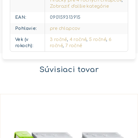
Hračky pre 4 ročných chlapcov
,
Zobraziť ďalšie kategórie
EAN
:
090159313915
Pohlavie
:
pre chlapcov
Vek (v
3 ročné
,
4 ročné
,
5 ročné
,
6
rokoch)
:
ročné
,
7 ročné
Súvisiaci tovar