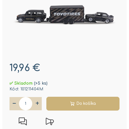
19,96 €
Jednotková
✅ Skladom
(>5 ks)
cena:
Kód:
101211404M
−
+
Do košíka