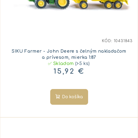
KÓD:
10431843
SIKU Farmer - John Deere s čelným nakladačom
a prívesom, mierka 1:87
✅ Skladom
(>5 ks)
15,92 €
Do košíka