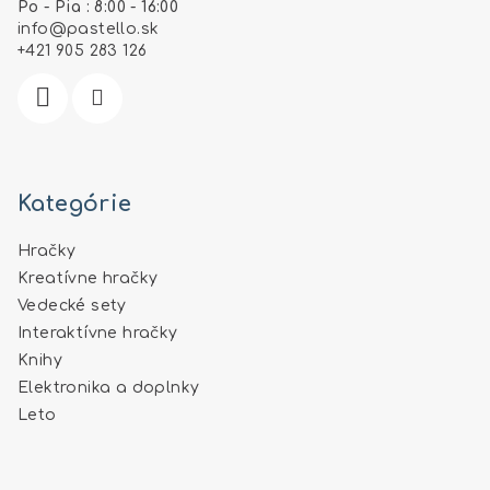
Po - Pia : 8:00 - 16:00
t
info
@
pastello.sk
i
+421 905 283 126
e
Kategórie
Hračky
Kreatívne hračky
Vedecké sety
Interaktívne hračky
Knihy
Elektronika a doplnky
Leto