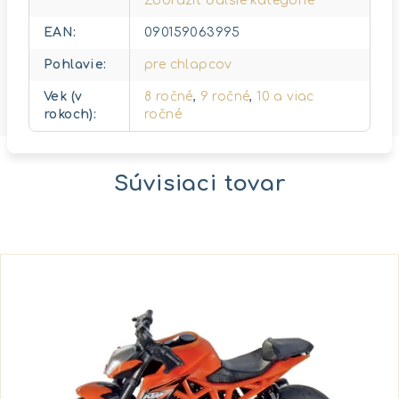
Zobraziť ďalšie kategórie
EAN
:
090159063995
Pohlavie
:
pre chlapcov
Vek (v
8 ročné
,
9 ročné
,
10 a viac
rokoch)
:
ročné
Súvisiaci tovar