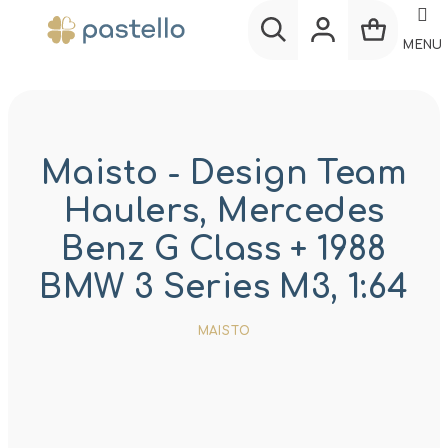
Prejsť
na
MENU
obsah
Nákup
Hľadať
Prihlásenie
košík
Maisto - Design Team
Haulers, Mercedes
Benz G Class + 1988
BMW 3 Series M3, 1:64
MAISTO