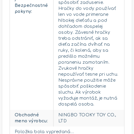
spôsobiť zadusenie.
Bezpečnostné
Hračky do vody používať
pokyny
:
len vo vode primerane
hlbokej dieťaťu a pod
dohľadom dospelej
osoby. Závesné hračky
treba odstrániť, ak sa
dieťa začína dvíhať na
ruky, či kolená, aby sa
predišlo možnému
poraneniu zamotaním.
Zvukové hračky
nepoužívať tesne pri uchu.
Nesprávne použitie môže
spôsobiť poškodenie
sluchu. Ak výrobok
vyžaduje montáž, je nutná
dospelá osoba.
Obchodné
NINGBO TOOKY TOY CO.,
meno výrobcu
:
LTD
Položka bola vypredaná…