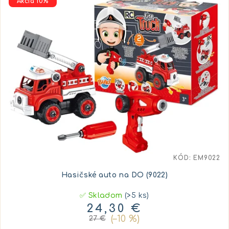
Akcia 10%
KÓD:
EM9022
Hasičské auto na DO (9022)
✅ Skladom
(>5 ks)
24,30 €
(–10 %)
27 €