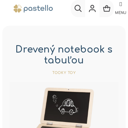
Prejsť
na
MENU
obsah
Nákup
Hľadať
Prihlásenie
košík
Drevený notebook s
tabuľou
TOOKY TOY