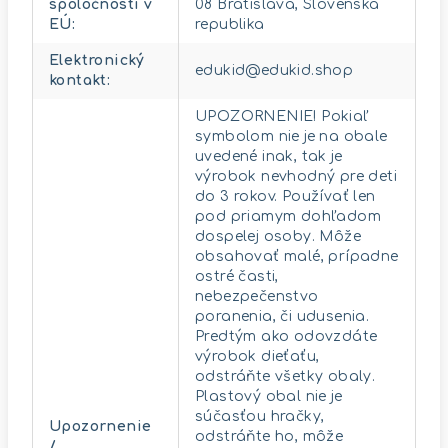
spoločnosti v
08 Bratislava, Slovenská
EÚ
:
republika
Elektronický
edukid@edukid.shop
kontakt
:
UPOZORNENIE! Pokiaľ
symbolom nie je na obale
uvedené inak, tak je
výrobok nevhodný pre deti
do 3 rokov. Používať len
pod priamym dohľadom
dospelej osoby. Môže
obsahovať malé, prípadne
ostré časti,
nebezpečenstvo
poranenia, či udusenia.
Predtým ako odovzdáte
výrobok dieťaťu,
odstráňte všetky obaly.
Plastový obal nie je
súčasťou hračky,
Upozornenie
odstráňte ho, môže
/