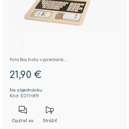
Položka bola vypredaná…
21,90 €
Jednotková
Na objednávku
cena:
Kód:
EDTH819
Opýtať sa
Strážiť