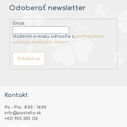
Odoberať newsletter
Email
Vložením e-mailu súhlasíte s
podmienkami
ochrany osobných údajov
Prihlásiť sa
Z
á
Kontakt
p
ä
Po - Pia : 8:00 - 16:00
t
info
@
pastello.sk
i
+421 905 283 126