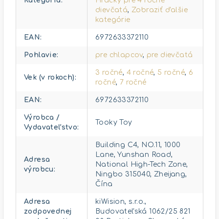
Kategória
:
Hračky pre 4 ročné
dievčatá
,
Zobraziť ďalšie
kategórie
EAN
:
6972633372110
Pohlavie
:
pre chlapcov
,
pre dievčatá
3 ročné
,
4 ročné
,
5 ročné
,
6
Vek (v rokoch)
:
ročné
,
7 ročné
EAN
:
6972633372110
Výrobca /
Tooky Toy
Vydavateľstvo
:
Building C4, NO.11, 1000
Lane, Yunshan Road,
Adresa
National High-Tech Zone,
výrobcu
:
Ningbo 315040, Zheijang,
Čína
Adresa
kiWision, s.r.o.,
zodpovednej
Budovateľská 1062/25 821