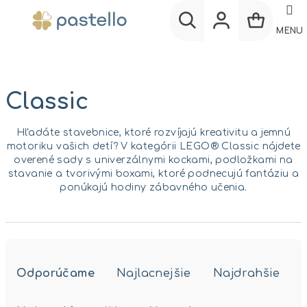
Prejsť
na
MENU
obsah
Nákup
Hľadať
Prihlásenie
košík
Classic
Hľadáte stavebnice, ktoré rozvíjajú kreativitu a jemnú
motoriku vašich detí? V kategórii LEGO® Classic nájdete
overené sady s univerzálnymi kockami, podložkami na
stavanie a tvorivými boxami, ktoré podnecujú fantáziu a
ponúkajú hodiny zábavného učenia.
R
a
Odporúčame
Najlacnejšie
Najdrahšie
d