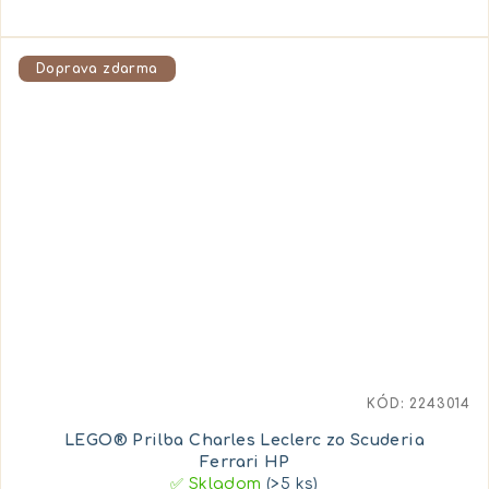
Doprava zdarma
KÓD:
2243014
LEGO® Prilba Charles Leclerc zo Scuderia
Ferrari HP
✅ Skladom
(>5 ks)