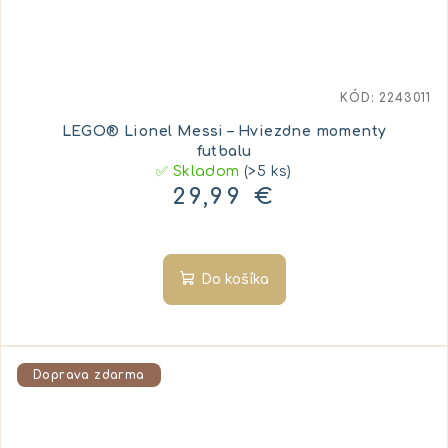
KÓD:
2243011
LEGO® Lionel Messi – Hviezdne momenty
futbalu
✅ Skladom
(>5 ks)
29,99 €
Do košíka
Doprava zdarma