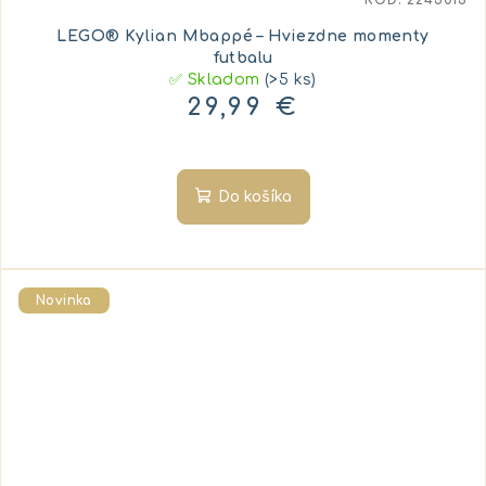
KÓD:
2243013
LEGO® Kylian Mbappé – Hviezdne momenty
futbalu
✅ Skladom
(>5 ks)
29,99 €
Do košíka
Novinka