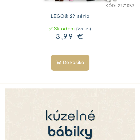
t
KÓD:
2271052
o
LEGO® 29. séria
v
✅ Skladom
(>5 ks)
3,99 €
Do košíka