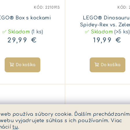
KÓD:
2210913
KÓD:
EGO® Box s kockami
LEGO® Dinosauru
Spidey-Rex vs. Zele
✅ Skladom
(1 ks)
✅ Skladom
Goblin
(>5 ks)
29,99 €
19,99 €
Do košíka
Do košíka
 web používa súbory cookie. Ďalším prechádzaním
 webu vyjadrujete súhlas s ich používaním. Viac
mácií
tu
.