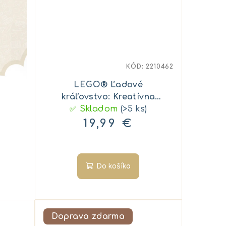
KÓD:
2210462
LEGO® Ľadové
kráľovstvo: Kreatívna
krabička s Elsou a
✅ Skladom
(>5 ks)
Olafom
19,99 €
Do košíka
Doprava zdarma