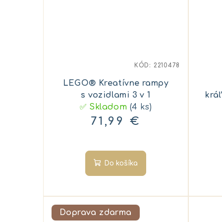
KÓD:
2210478
LEGO® Kreatívne rampy
s vozidlami 3 v 1
krá
✅ Skladom
(4 ks)
71,99 €
Do košíka
Doprava zdarma