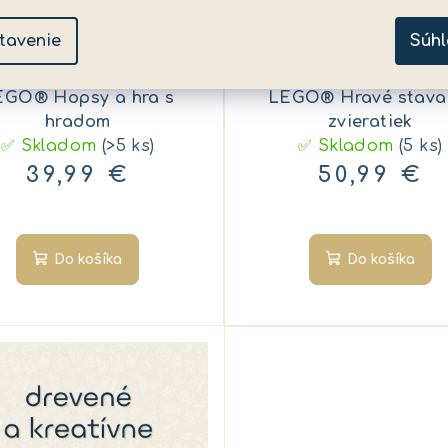
tavenie
Súhl
KÓD:
2210450
KÓD:
EGO® Hopsy a hra s
LEGO® Hravé stava
hradom
zvieratiek
✅ Skladom
(>5 ks)
✅ Skladom
(5 ks)
39,99 €
50,99 €
Do košíka
Do košíka