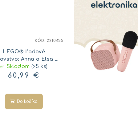
KÓD:
2210455
LEGO® Ľadové
ľovstvo: Anna a Elsa a
✅ Skladom
oslava na hrade
(>5 ks)
60,99 €
Do košíka