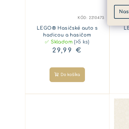
Nas
KÓD:
2210473
LEGO® Hasičské auto s
L
hadicou a hasičom
✅ Skladom
(>5 ks)
29,99 €
Do košíka