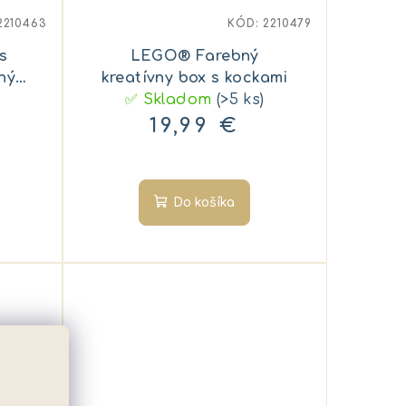
2210463
KÓD:
2210479
s
LEGO® Farebný
ný
kreatívny box s kockami
✅ Skladom
(>5 ks)
19,99 €
Do košíka