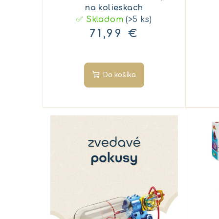
o
k
na kolieskach
✅ Skladom
(>5 ks)
d
t
71,99 €
u
o
k
v
Do košíka
t
o
v