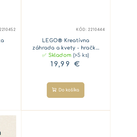
2210452
KÓD:
2210444
ka
LEGO® Kreatívna
záhrada a kvety - hračka
✅ Skladom
pre deti
(>5 ks)
19,99 €
Do košíka