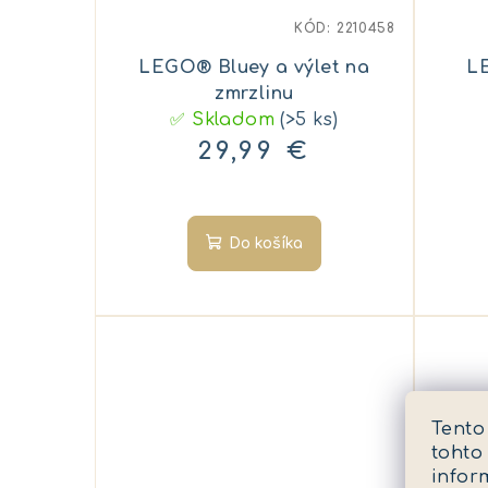
KÓD:
2210458
LEGO® Bluey a výlet na
L
zmrzlinu
✅ Skladom
(>5 ks)
29,99 €
Do košíka
Tento
tohto
infor