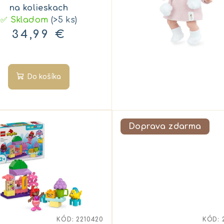
na kolieskach
✅ Skladom
(>5 ks)
34,99 €
Do košíka
Doprava zdarma
KÓD:
2210420
KÓD: