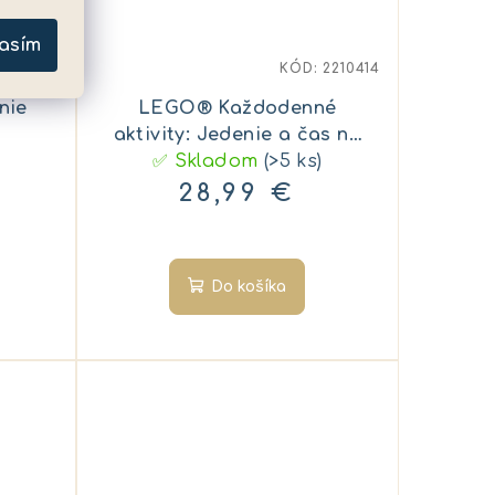
asím
2210472
KÓD:
2210414
nie
LEGO® Každodenné
aktivity: Jedenie a čas na
✅ Skladom
spanie
(>5 ks)
28,99 €
Do košíka