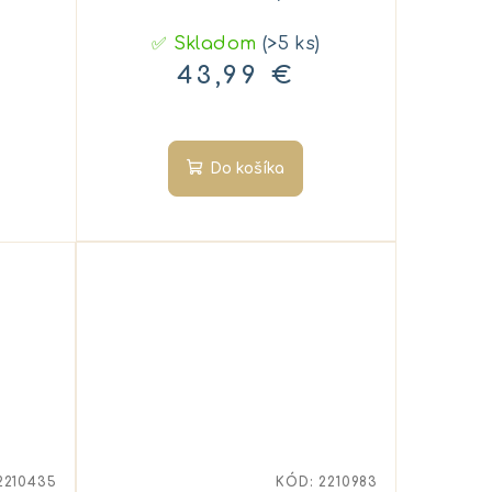
✅ Skladom
(>5 ks)
43,99 €
Do košíka
2210435
KÓD:
2210983