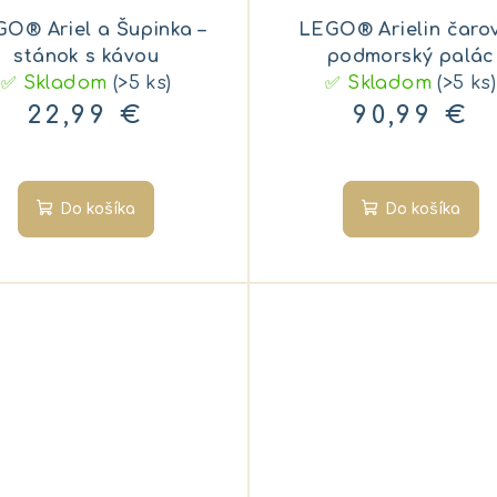
O® Ariel a Šupinka –
LEGO® Arielin čaro
stánok s kávou
podmorský palác
✅ Skladom
(>5 ks)
✅ Skladom
(>5 ks)
22,99 €
90,99 €
Do košíka
Do košíka