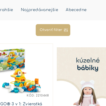
rahšie
Najpredávanejšie
Abecedne
Otvoriť filter
KÓD:
2210448
GO® 3 v 1: Zvieratká