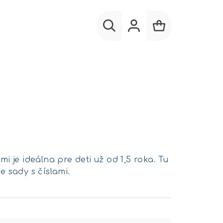
Hľadať
Prihlásenie
Nákupný
košík
je ideálna pre deti už od 1,5 roka. Tu
e sady s číslami.