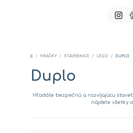
Prejsť
na
obsah
/
HRAČKY
/
STAVEBNICE
/
LEGO
/
DUPLO
DOMOV
Duplo
Hľadáte bezpečnú a rozvíjajúcu staveb
nájdete všetky o