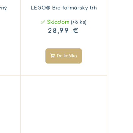
vný
LEGO® Bio farmársky trh
✅ Skladom
(>5 ks)
28,99 €
Do košíka