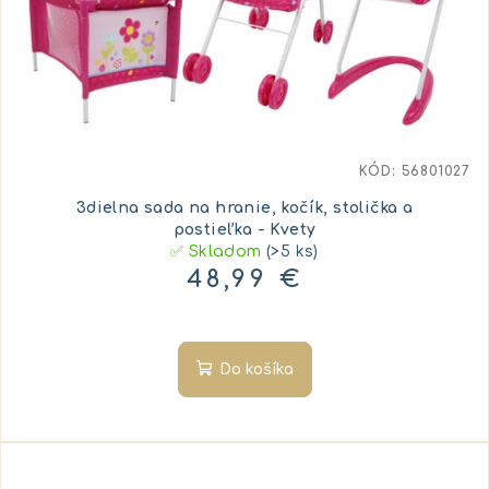
KÓD:
56801027
3dielna sada na hranie, kočík, stolička a
postieľka - Kvety
✅ Skladom
(>5 ks)
48,99 €
Do košíka