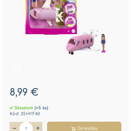
8,99 €
Jednotková
✅ Skladom
(>5 ks)
cena:
Kód:
25HYF40
−
+
Do košíka