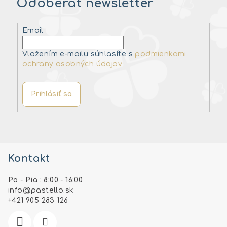
Odoberať newsletter
Email
Vložením e-mailu súhlasíte s
podmienkami
ochrany osobných údajov
Prihlásiť sa
Z
á
Kontakt
p
ä
Po - Pia : 8:00 - 16:00
t
info
@
pastello.sk
i
+421 905 283 126
e