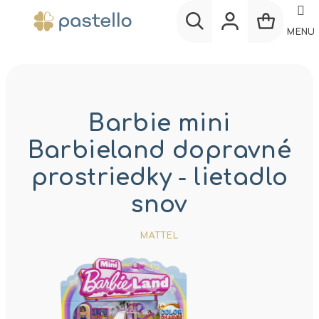
Prejsť
na
MENU
obsah
Nákup
Hľadať
Prihlásenie
košík
Barbie mini
Barbieland dopravné
prostriedky - lietadlo
snov
MATTEL