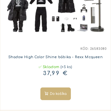
KÓD:
26583080
Shadow High Color Shine bábika - Rexx Mcqueen
✅ Skladom
(>5 ks)
37,99 €
Do košíka