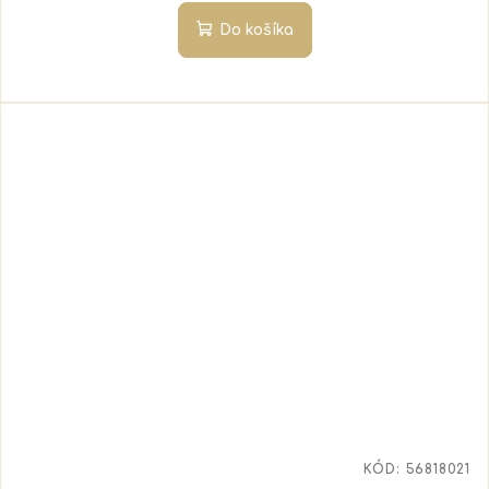
Do košíka
KÓD:
56818021