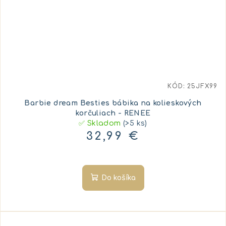
KÓD:
25JFX99
Barbie dream Besties bábika na kolieskových
korčuliach - RENEE
✅ Skladom
(>5 ks)
32,99 €
Do košíka