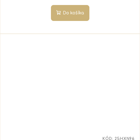
Do košíka
KÓD:
25HXN96