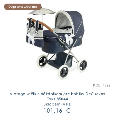
Doprava zdarma
KÓD:
1322
Vintage kočík s dáždnikom pre bábiky DeCuevas
Toys 85044
Skladem
(4 ks)
101,16 €