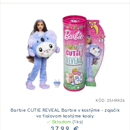
KÓD:
25HRK26
Barbie CUTIE REVEAL Barbie v kostýme - zajačik
vo fialovom kostýme koaly
✅ Skladom
(1 ks)
37,99 €