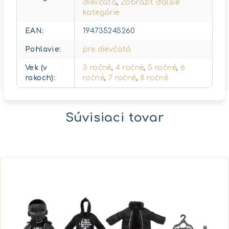
dievčatá
,
Zobraziť ďalšie
kategórie
EAN
:
194735245260
Pohlavie
:
pre dievčatá
Vek (v
3 ročné
,
4 ročné
,
5 ročné
,
6
rokoch)
:
ročné
,
7 ročné
,
8 ročné
Súvisiaci tovar