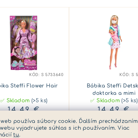
KÓD:
S 5733640
KÓD:
S 
ika Steffi Flower Hair
Bábika Steffi Dets
doktorka a mimi
✅ Skladom
(>5 ks)
✅ Skladom
(>5 ks)
14,49 €
14,49 €
 web používa súbory cookie. Ďalším prechádzaním
 webu vyjadrujete súhlas s ich používaním. Viac
mácií
tu
.
Do košíka
Do košíka