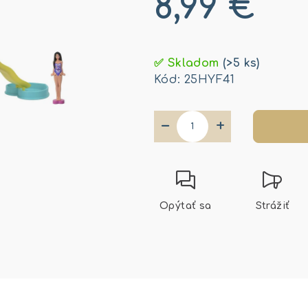
8,99 €
Jednotková
cena:
✅ Skladom
(>5 ks)
Kód:
25HYF41
−
+
Opýtať sa
Strážiť