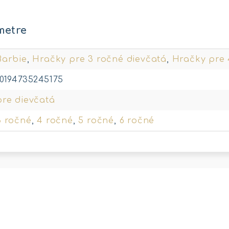
metre
Barbie
,
Hračky pre 3 ročné dievčatá
,
Hračky pre 
10194735245175
pre dievčatá
3 ročné
,
4 ročné
,
5 ročné
,
6 ročné