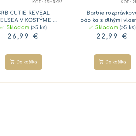
KÓD:
25HRK28
KÓD:
2
BRB CUTIE REVEAL
Barbie rozprávkov
ELSEA V KOSTÝME -
bábika s dlhými vlas
ČIATKO V ČERVENOM
✅ Skladom
(>5 ks)
✅ Skladom
MORSKÁ PANNA
(>5 ks)
KOSTÝME PANDY
26,99 €
22,99 €
Do košíka
Do košíka