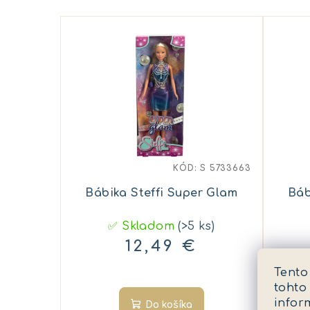
KÓD:
S 5733663
Bábika Steffi Super Glam
Báb
✅ Skladom
(>5 ks)
12,49 €
Tento
tohto
infor
Do košíka