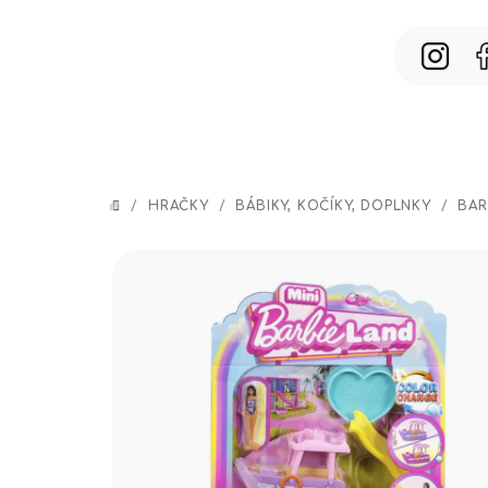
Prejsť
na
obsah
/
HRAČKY
/
BÁBIKY, KOČÍKY, DOPLNKY
/
BAR
DOMOV