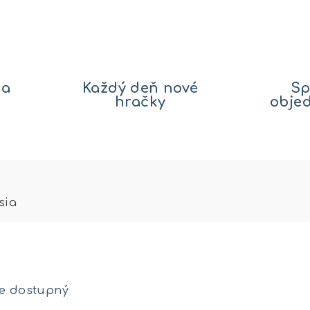
na
Každý deň nové
Sp
hračky
obje
sia
je dostupný