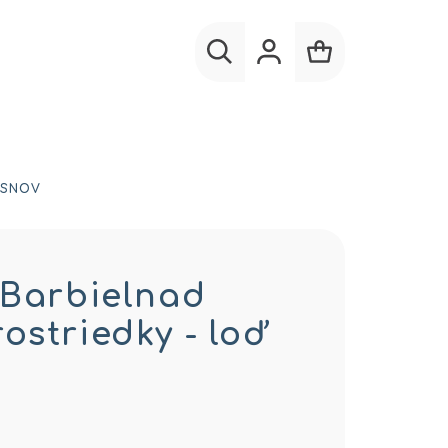
Hľadať
Prihlásenie
Nákupný
košík
 SNOV
 Barbielnad
ostriedky - loď