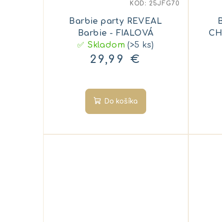
KÓD:
25JFG70
Barbie party REVEAL
Barbie - FIALOVÁ
CH
✅ Skladom
(>5 ks)
MA
29,99 €
Do košíka