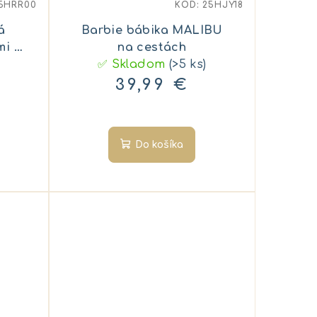
5HRR00
KÓD:
25HJY18
á
Barbie bábika MALIBU
mi -
na cestách
✅ Skladom
(>5 ks)
39,99 €
Do košíka