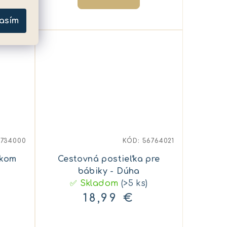
asím
5734000
KÓD:
56764021
tkom
Cestovná postieľka pre
bábiky - Dúha
✅ Skladom
(>5 ks)
18,99 €