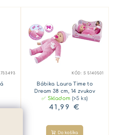
5733493
KÓD:
S 5140501
ká
Bábika Laura Time to
Dream 38 cm, 14 zvukov
✅ Skladom
(>5 ks)
41,99 €
Do košíka