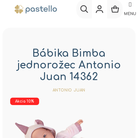
Prejsť
na
MENU
obsah
Nákup
Hľadať
Prihlásenie
košík
Bábika Bimba
jednorožec Antonio
Juan 14362
ANTONIO JUAN
Akcia 10%