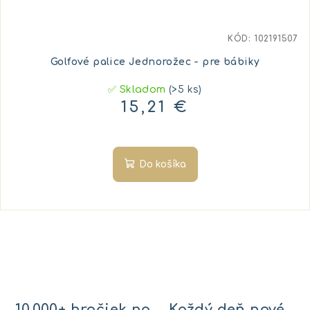
KÓD:
102191507
Golfové palice Jednorožec - pre bábiky
✅ Skladom
(>5 ks)
15,21 €
Do košíka
10.000+ hračiek na
Každý deň nové