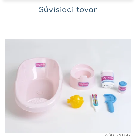
Súvisiaci tovar
KÓD:
231647