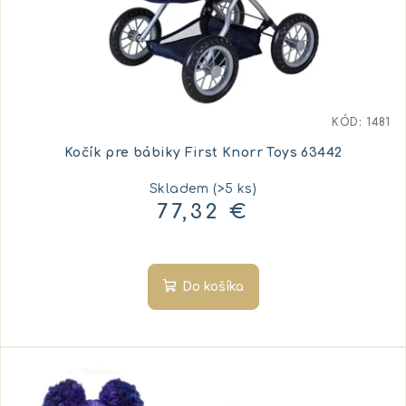
KÓD:
1481
Kočík pre bábiky First Knorr Toys 63442
Skladem
(>5 ks)
77,32 €
Do košíka