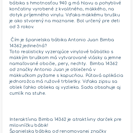
bábika s hmotnosťou 940 g má hlavu a pohyblivé
končatiny vyrobené z kvalitného, ​​mäkkého, na
dotyk príjemného vinylu. Vďaka mäkkému brušku
je ako stvorený na maznanie. Bol určený pre deti
od 3 rokov.
Čím je španielska bábika Antonio Juan Bimba
14362 jedinečná?
Toto realisticky vyzerajúce vinylové bábätko s
mäkkým bruškom má vytvarované vlásky a jemne
namaľované obočie, pery, nechty. Bimba 14362
od značky Antonio Juan je oblečená v
mäkkučkom pyžame s kapucňou. Pútavá aplikácia
jednorožca má ružové trblietky. Vďaka zipsu sa
oblek ľahko oblieka aj vyzlieka. Sada obsahuje aj
cumlík na stuhe.
Interaktívna Bimba 14362 je atraktívny darček pre
milovníčku bábik!
Španielska bábika od renomovanej značky