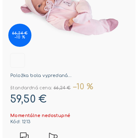
66,24 €
–10 %
Položka bola vypredaná…
–10 %
štandardná cena:
66,24 €
59,50 €
Jednotková
Momentálne nedostupné
cena:
Kód:
1213