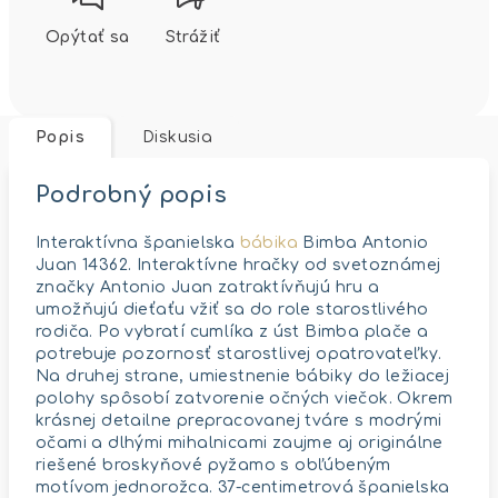
Opýtať sa
Strážiť
Popis
Diskusia
Podrobný popis
Interaktívna španielska
bábika
Bimba Antonio
Juan 14362. Interaktívne hračky od svetoznámej
značky Antonio Juan zatraktívňujú hru a
umožňujú dieťaťu vžiť sa do role starostlivého
rodiča. Po vybratí cumlíka z úst Bimba plače a
potrebuje pozornosť starostlivej opatrovateľky.
Na druhej strane, umiestnenie bábiky do ležiacej
polohy spôsobí zatvorenie očných viečok. Okrem
krásnej detailne prepracovanej tváre s modrými
očami a dlhými mihalnicami zaujme aj originálne
riešené broskyňové pyžamo s obľúbeným
motívom jednorožca. 37-centimetrová španielska