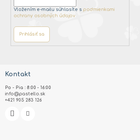
Vložením e-mailu súhlasíte s
podmienkami
ochrany osobných údajov
Prihlásiť sa
Z
á
Kontakt
p
ä
Po - Pia : 8:00 - 16:00
t
info
@
pastello.sk
i
+421 905 283 126
e