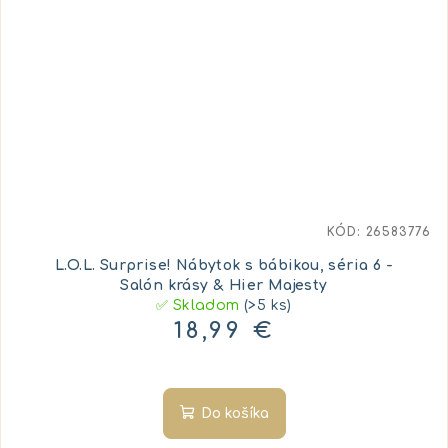
KÓD:
26583776
L.O.L. Surprise! Nábytok s bábikou, séria 6 -
Salón krásy & Hier Majesty
✅ Skladom
(>5 ks)
18,99 €
Do košíka