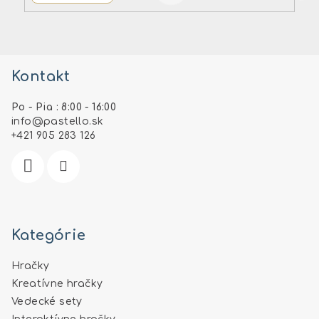
Z
á
Kontakt
p
ä
Po - Pia : 8:00 - 16:00
t
info
@
pastello.sk
i
+421 905 283 126
e
Kategórie
Hračky
Kreatívne hračky
Vedecké sety