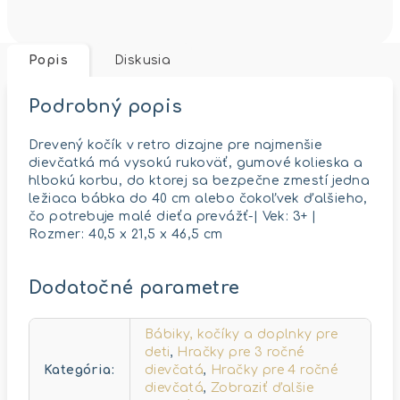
Popis
Diskusia
Podrobný popis
Drevený kočík v retro dizajne pre najmenšie
dievčatká má vysokú rukoväť, gumové kolieska a
hlbokú korbu, do ktorej sa bezpečne zmestí jedna
ležiaca bábka do 40 cm alebo čokoľvek ďalšieho,
čo potrebuje malé dieťa prevážť-| Vek: 3+ |
Rozmer: 40,5 x 21,5 x 46,5 cm
Dodatočné parametre
Bábiky, kočíky a doplnky pre
deti
,
Hračky pre 3 ročné
Kategória
:
dievčatá
,
Hračky pre 4 ročné
dievčatá
,
Zobraziť ďalšie