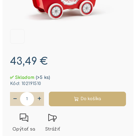
43,49 €
Jednotková
✅ Skladom
(>5 ks)
cena:
Kód:
102191510
−
+
Do košíka
Opýtať sa
Strážiť