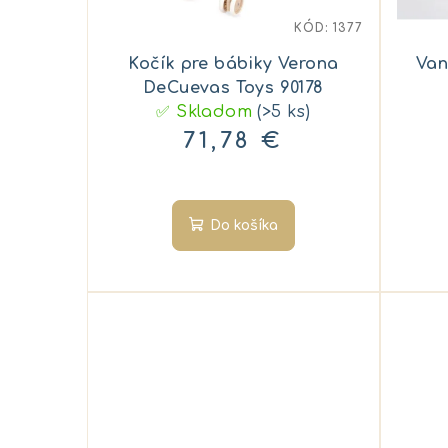
KÓD:
1377
Kočík pre bábiky Verona
Van
DeCuevas Toys 90178
✅ Skladom
(>5 ks)
71,78 €
Do košíka