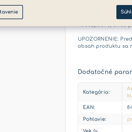
tavenie
Súhl
UPOZORNENIE! Hračky
nebezpečné, ak sa p
UPOZORNENIE: Predtý
obsah produktu sa mô
Dodatočné para
A
Kategória
:
k
EAN
:
8
Pohlavie
:
p
Vek (v