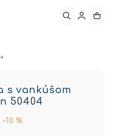
Hľadať
Prihlásenie
Nákupný
košík
04
a s vankúšom
n 50404
–10 %