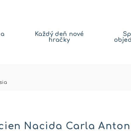
na
Každý deň nové
Sp
hračky
obje
sia
cien Nacida Carla Anton