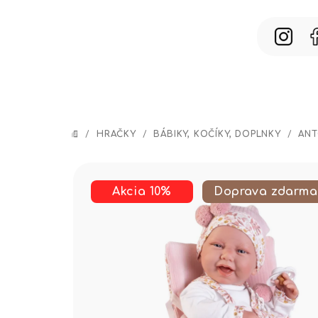
Prejsť
na
obsah
/
HRAČKY
/
BÁBIKY, KOČÍKY, DOPLNKY
/
ANT
DOMOV
Akcia 10%
Doprava zdarma