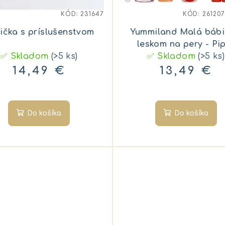
KÓD:
231647
KÓD:
26120
ička s príslušenstvom
Yummiland Malá bábi
leskom na pery - Pi
✅ Skladom
(>5 ks)
✅ Skladom
Peach
(>5 ks)
14,49 €
13,49 €
Do košíka
Do košíka