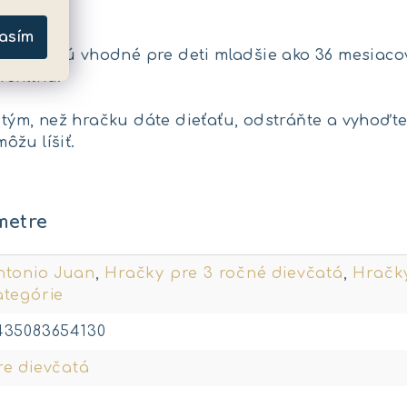
asím
 nie sú vhodné pre deti mladšie ako 36 mesiacov
rehltnú.
m, než hračku dáte dieťaťu, odstráňte a vyhoďte 
žu líšiť.
metre
ntonio Juan
,
Hračky pre 3 ročné dievčatá
,
Hračky
ategórie
435083654130
re dievčatá