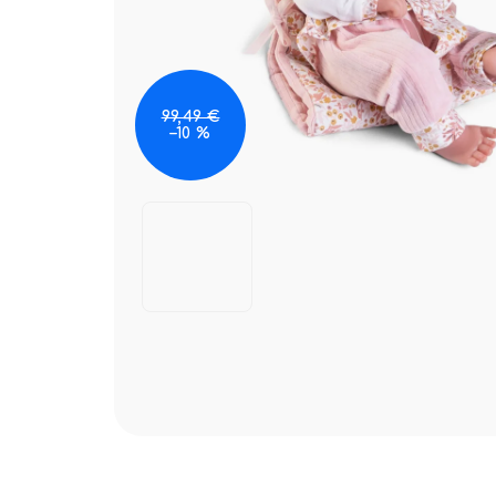
99,49 €
–10 %