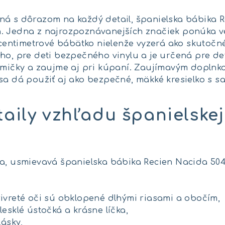
ná s dôrazom na každý detail, španielska bábika R
. Jedna z najrozpoznávanejších značiek ponúka ve
2-centimetrové bábätko nielenže vyzerá ako skutočné
ho, pre deti bezpečného vinylu a je určená pre det
mamičky a zaujme aj pri kúpaní. Zaujímavým doplnk
 sa dá použiť aj ako bezpečné, mäkké kresielko s 
taily vzhľadu španielsk
ca, usmievavá španielska bábika Recien Nacida 50
ivreté oči sú obklopené dlhými riasami a obočím,
esklé ústočká a krásne líčka,
lásky,