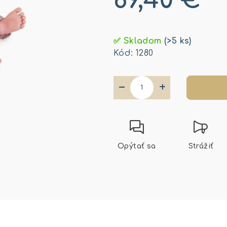
89,40 €
Jednotková
cena:
✅ Skladom
(>5 ks)
Kód:
1280
−
+
Opýtať sa
Strážiť