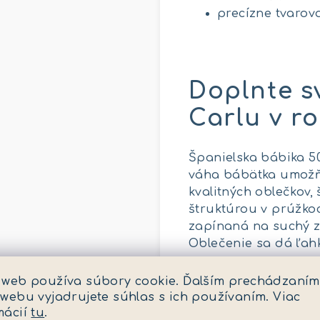
precízne tvarov
Doplnte s
Carlu v r
Španielska bábika 50
váha bábätka umožňuj
kvalitných oblečkov
štruktúrou v prúžko
zapínaná na suchý z
Oblečenie sa dá ľahk
Vyrobená v Španielsk
 web používa súbory cookie. Ďalším prechádzaním
ozdobnej krabici s v
 webu vyjadrujete súhlas s ich používaním. Viac
mácií
tu
.