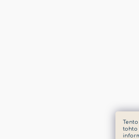
Tento
tohto
infor