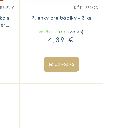
759-EUC
KÓD:
231673
ka s
Plienky pre bábiky - 3 ks
per
✅ Skladom
(>5 ks)
4,39 €
Do košíka