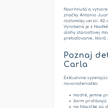
Navrhnutá a vytvore
značky Antonio Juan
roztomilej verzii. 4
Vyrobená je z hladké
úlohy starostlivej 
prebaľovanie, ktorá
Poznaj de
Carla
Exkluzívne vyzerajú
novorodeniatko:
modré, jemne pr
šarm pridávajú l
na hlavičke sú v