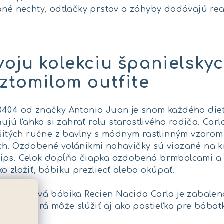
ané nechty, odtlačky prstov a záhyby dodávajú real
voju kolekciu španielsky
oztomilom outfite
404 od značky Antonio Juan je snom každého dieťa
ú ľahko si zahrať rolu starostlivého rodiča. Carl
, šitých ručne z bavlny s módnym rastlinným vzoro
ch. Ozdobené volánikmi nohavičky sú viazané na k
ips. Celok dopĺňa čiapka ozdobená brmbolcami a má
o zložiť, bábiku prezliecť alebo okúpať.
u vinylová bábika Recien Nacida Carla je zabalená 
ekom, ktorá môže slúžiť aj ako postieľka pre bábä