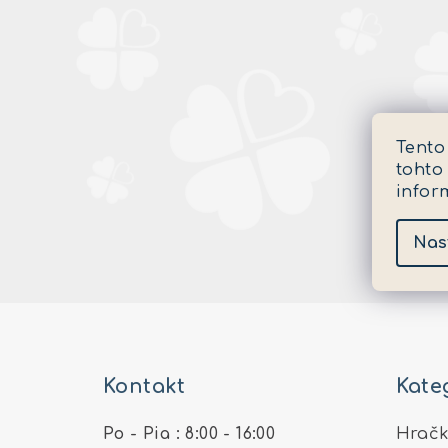
Tento
tohto
infor
Nas
Z
á
Kontakt
Kate
p
ä
Po - Pia : 8:00 - 16:00
Hračk