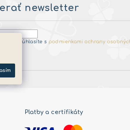
rať newsletter
e-mailu súhlasíte s
podmienkami ochrany osobnýc
a
asím
Platby a certifikáty