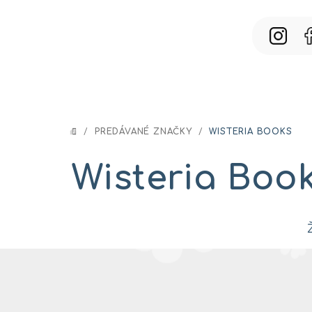
Prejsť
na
obsah
/
PREDÁVANÉ ZNAČKY
/
WISTERIA BOOKS
DOMOV
Wisteria Boo