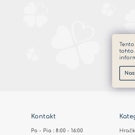
Tento
tohto
infor
Nas
Z
á
Kontakt
Kate
p
ä
Po - Pia : 8:00 - 16:00
Hračk