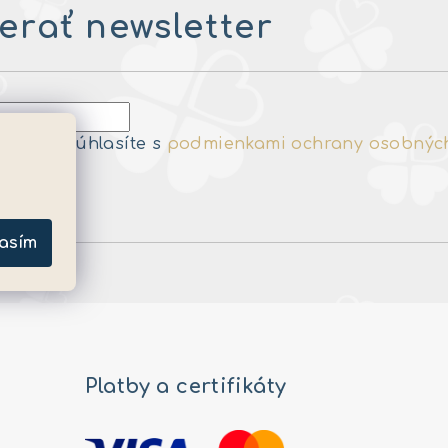
rať newsletter
e-mailu súhlasíte s
podmienkami ochrany osobnýc
a
asím
Platby a certifikáty