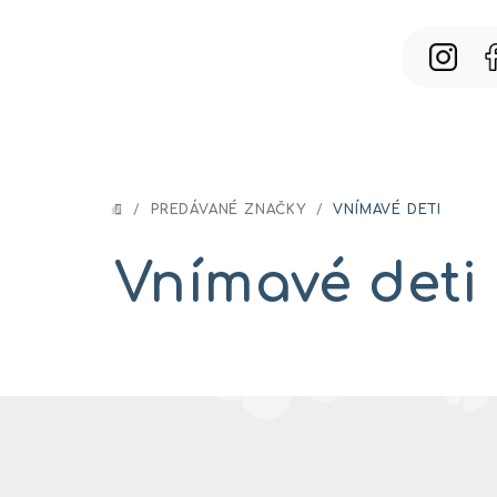
Prejsť
na
obsah
/
PREDÁVANÉ ZNAČKY
/
VNÍMAVÉ DETI
DOMOV
Vnímavé deti