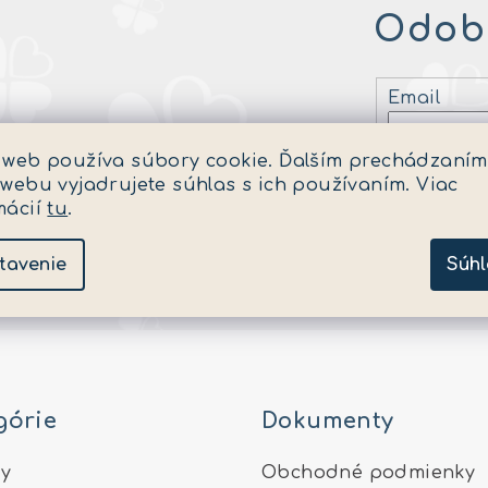
Odobe
Email
Vložením 
 web používa súbory cookie. Ďalším prechádzaním
 webu vyjadrujete súhlas s ich používaním. Viac
mácií
tu
.
Prihlásiť s
tavenie
Súhl
górie
Dokumenty
y
Obchodné podmienky