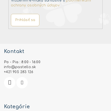
Vložením e-mailu súhlasíte s
podmienkami
ochrany osobných údajov
Prihlásiť sa
Z
á
Kontakt
p
ä
Po - Pia : 8:00 - 16:00
t
info
@
pastello.sk
i
+421 905 283 126
e
Kategórie