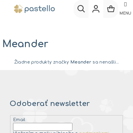
Prejsť
na
MENU
obsah
Nákup
Hľadať
Prihlásenie
košík
Meander
Žiadne produkty značky
Meander
sa nenašli...
Odoberať newsletter
Email