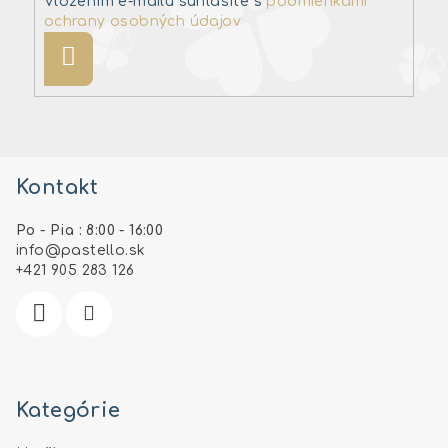
Vložením e-mailu súhlasíte s
podmienkami
ochrany osobných údajov
Prihlásiť
sa
Z
á
Kontakt
p
ä
Po - Pia : 8:00 - 16:00
t
info
@
pastello.sk
i
+421 905 283 126
e
Kategórie