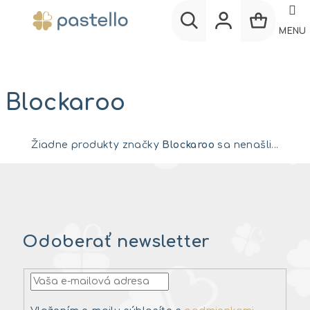
Prejsť
na
MENU
obsah
Nákup
Hľadať
Prihlásenie
košík
Blockaroo
Žiadne produkty značky
Blockaroo
sa nenašli...
Odoberať newsletter