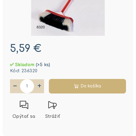
5,59 €
Jednotková
✅ Skladom
(>5 ks)
cena:
Kód:
236320
−
+
Do košíka
Opýtať sa
Strážiť