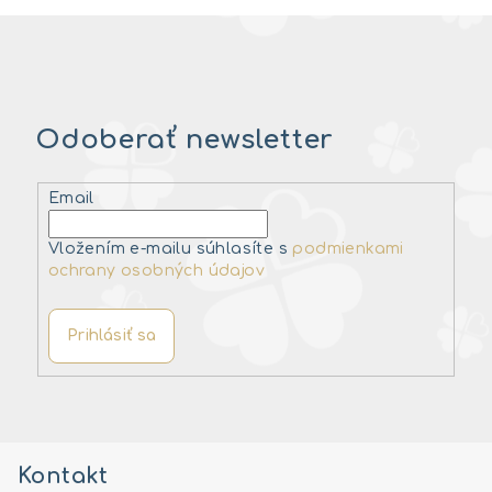
Odoberať newsletter
Email
Vložením e-mailu súhlasíte s
podmienkami
ochrany osobných údajov
Prihlásiť sa
Z
á
Kontakt
p