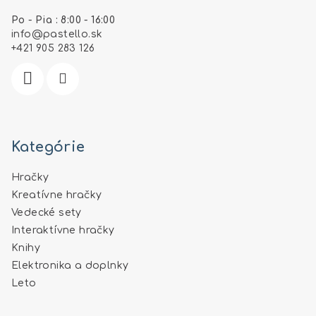
ä
Po - Pia : 8:00 - 16:00
t
info
@
pastello.sk
i
+421 905 283 126
e
Kategórie
Hračky
Kreatívne hračky
Vedecké sety
Interaktívne hračky
Knihy
Elektronika a doplnky
Leto