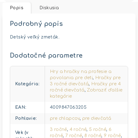
Popis
Diskusia
Podrobný popis
Detský veľký zmeták.
Dodatočné parametre
Hry a hračky na profesie a
povolania pre deti
,
Hračky pre
Kategória
:
3 ročné dievčatá
,
Hračky pre 4
ročné dievčatá
,
Zobraziť ďalšie
kategórie
EAN
:
4009847063205
Pohlavie
:
pre chlapcov
,
pre dievčatá
3 ročné
,
4 ročné
,
5 ročné
,
6
Vek (v
ročné
,
7 ročné
,
8 ročné
,
9 ročné
,