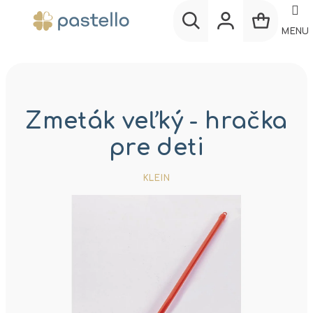
Prejsť
na
MENU
obsah
Nákup
Hľadať
Prihlásenie
košík
Zmeták veľký - hračka
pre deti
KLEIN