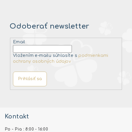
Odoberať newsletter
Email
Vložením e-mailu súhlasíte s
podmienkami
ochrany osobných údajov
Prihlásiť sa
Z
á
Kontakt
p
ä
Po - Pia : 8:00 - 16:00