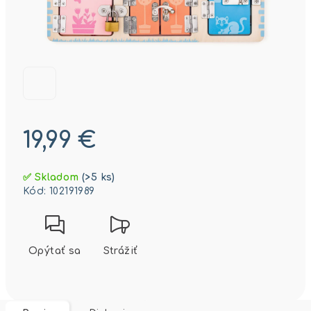
19,99 €
Jednotková
✅ Skladom
(>5 ks)
cena:
Kód:
102191989
Opýtať sa
Strážiť