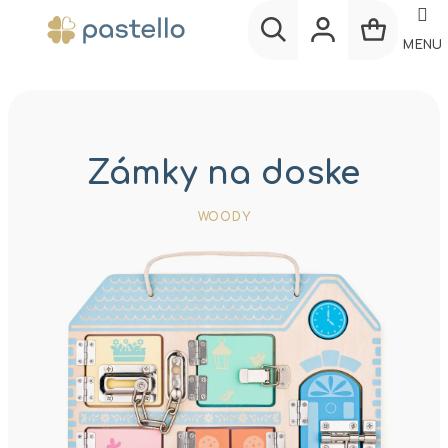
Prejsť
na
MENU
obsah
Nákup
Hľadať
Prihlásenie
košík
Zámky na doske
WOODY