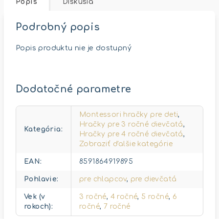
Popis
Diskusia
Podrobný popis
Popis produktu nie je dostupný
Dodatočné parametre
Montessori hračky pre deti
,
Hračky pre 3 ročné dievčatá
,
Kategória
:
Hračky pre 4 ročné dievčatá
,
Zobraziť ďalšie kategórie
EAN
:
8591864919895
Pohlavie
:
pre chlapcov
,
pre dievčatá
Vek (v
3 ročné
,
4 ročné
,
5 ročné
,
6
rokoch)
:
ročné
,
7 ročné