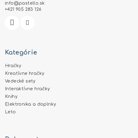
t
info
@
pastello.sk
i
+421 905 283 126
e
Kategórie
Hračky
Kreatívne hračky
Vedecké sety
Interaktívne hračky
Knihy
Elektronika a doplnky
Leto