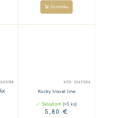
Do košíka
2613188
KÓD:
32621206
ÁK
Kocky travel line
✅ Skladom
(>5 ks)
5,80 €