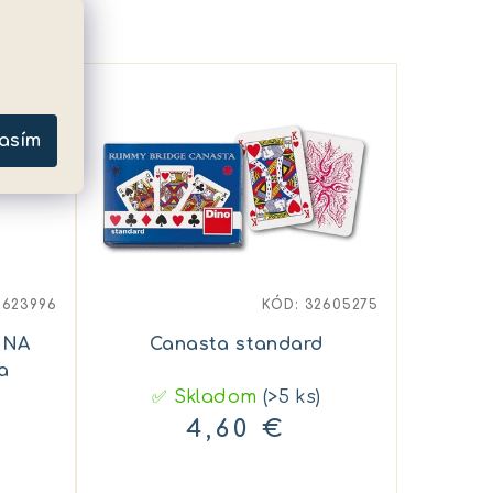
asím
2623996
KÓD:
32605275
 NA
Canasta standard
a
✅ Skladom
(>5 ks)
4,60 €