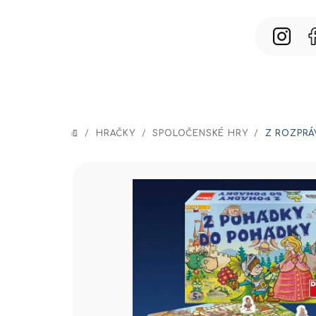
Prejsť
na
obsah
/
HRAČKY
/
SPOLOČENSKÉ HRY
/
Z ROZPRÁ
DOMOV