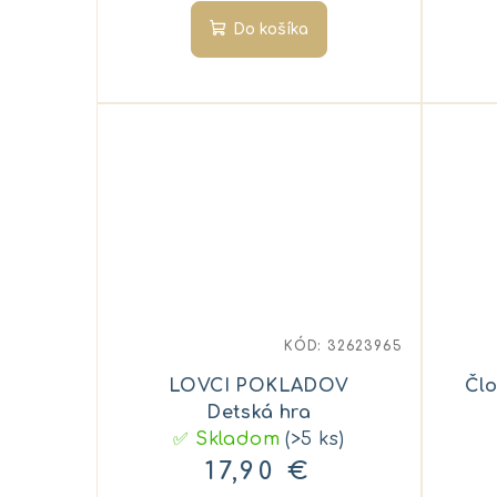
Do košíka
KÓD:
32623965
LOVCI POKLADOV
Detská hra
✅ Skladom
(>5 ks)
17,90 €