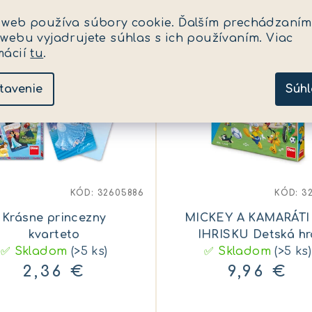
 web používa súbory cookie. Ďalším prechádzaním
 webu vyjadrujete súhlas s ich používaním. Viac
mácií
tu
.
tavenie
Súhl
KÓD:
32605886
KÓD:
3
Krásne princezny
MICKEY A KAMARÁTI
kvarteto
IHRISKU Detská hr
✅ Skladom
(>5 ks)
✅ Skladom
(>5 ks)
2,36 €
9,96 €