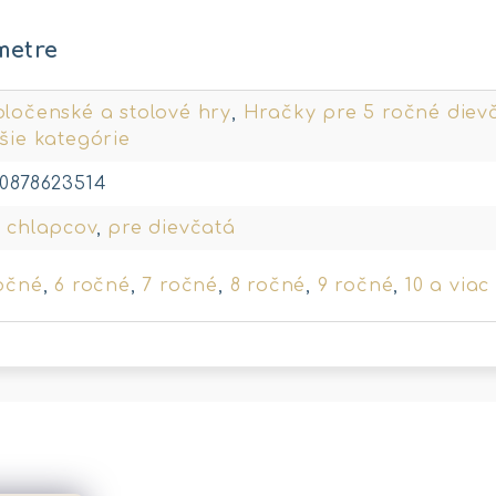
metre
ločenské a stolové hry
,
Hračky pre 5 ročné diev
šie kategórie
0878623514
 chlapcov
,
pre dievčatá
očné
,
6 ročné
,
7 ročné
,
8 ročné
,
9 ročné
,
10 a viac