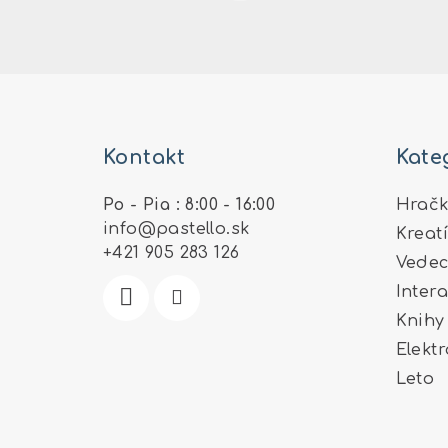
Z
á
Kontakt
Kate
p
ä
Po - Pia : 8:00 - 16:00
Hračk
info
@
pastello.sk
Kreat
t
+421 905 283 126
Vedec
i
Inter
e
Knihy
Elekt
Leto