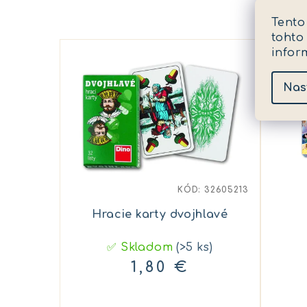
Tento
tohto
infor
Nas
KÓD:
32605213
Hracie karty dvojhlavé
✅ Skladom
(>5 ks)
1,80 €