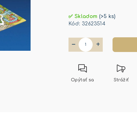
Jednotková
cena:
✅ Skladom
(>5 ks)
Kód:
32623514
−
+
Opýtať sa
Strážiť