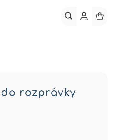
Hľadať
Prihlásenie
Nákupný
košík
 do rozprávky