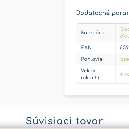
Dodatočné para
Spo
Kategória
:
ďal
EAN
:
859
Pohlavie
:
pre
Vek (v
5 r
rokoch)
:
Súvisiaci tovar