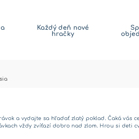
na
Každý deň nové
Sp
hračky
obje
sia
právok a vydajte sa hľadať zlatý poklad. Čaká vás 
ávkach vždy zvíťazí dobro nad zlom. Hrou si deti 