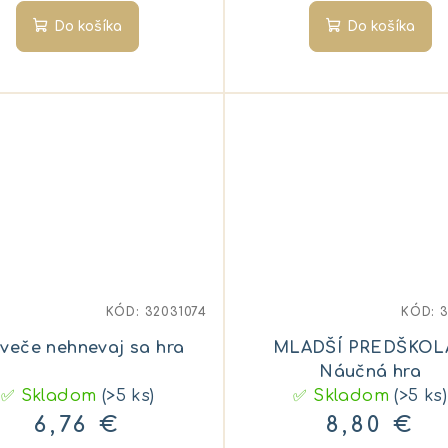
Do košíka
Do košíka
KÓD:
32031074
KÓD:
3
Človeče nehnevaj sa hra
MLADŠÍ PREDŠKOL
Náučná hra
✅ Skladom
(>5 ks)
✅ Skladom
(>5 ks)
6,76 €
8,80 €