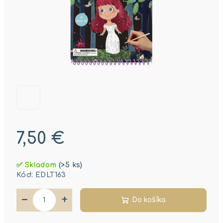
7,50 €
Jednotková
✅ Skladom
(>5 ks)
cena:
Kód:
EDLT163
−
+
Do košíka