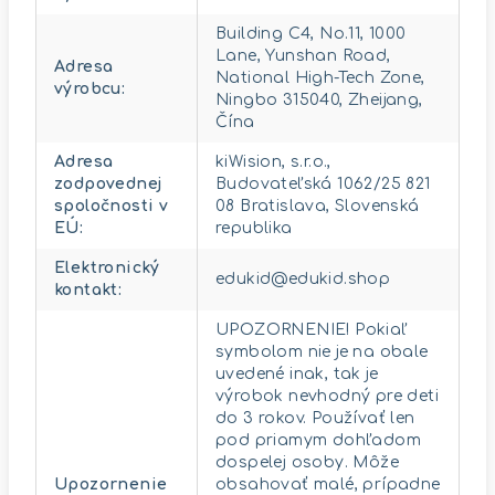
Building C4, No.11, 1000
Lane, Yunshan Road,
Adresa
National High-Tech Zone,
výrobcu
:
Ningbo 315040, Zheijang,
Čína
Adresa
kiWision, s.r.o.,
zodpovednej
Budovateľská 1062/25 821
spoločnosti v
08 Bratislava, Slovenská
EÚ
:
republika
Elektronický
edukid@edukid.shop
kontakt
:
UPOZORNENIE! Pokiaľ
symbolom nie je na obale
uvedené inak, tak je
výrobok nevhodný pre deti
do 3 rokov. Používať len
pod priamym dohľadom
dospelej osoby. Môže
Upozornenie
obsahovať malé, prípadne