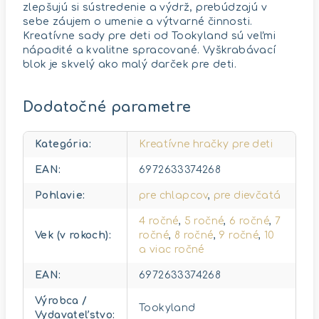
zlepšujú si sústredenie a výdrž, prebúdzajú v
sebe záujem o umenie a výtvarné činnosti.
Kreatívne sady pre deti od Tookyland sú veľmi
nápadité a kvalitne spracované. Vyškrabávací
blok je skvelý ako malý darček pre deti.
Dodatočné parametre
Kategória
:
Kreatívne hračky pre deti
EAN
:
6972633374268
Pohlavie
:
pre chlapcov
,
pre dievčatá
4 ročné
,
5 ročné
,
6 ročné
,
7
Vek (v rokoch)
:
ročné
,
8 ročné
,
9 ročné
,
10
a viac ročné
EAN
:
6972633374268
Výrobca /
Tookyland
Vydavateľstvo
: