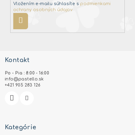
Vložením e-mailu súhlasíte s
podmienkami
ochrany osobných údajov
Prihlásiť
sa
Z
á
Kontakt
p
ä
Po - Pia : 8:00 - 16:00
t
info
@
pastello.sk
i
+421 905 283 126
e
Kategórie