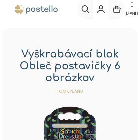
Prejsť
na
MENU
obsah
Nákup
Hľadať
Prihlásenie
košík
Vyškrabávací blok
Obleč postavičky 6
obrázkov
TOOKYLAND