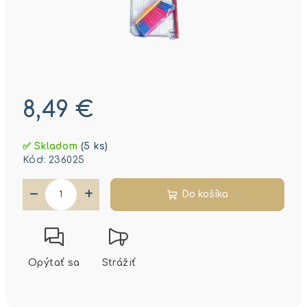
8,49 €
Jednotková
✅ Skladom
(5 ks)
cena:
Kód:
236025
−
+
Do košíka
Opýtať sa
Strážiť