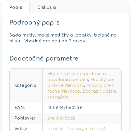
Popis
Diskusia
Podrobný popis
Sada metly, malej metličky a lopatky, balené na
blistri. Vhodné pre deti od 3 rokov.
Dodatočné parametre
Hry a hračky na profesie a
povolania pre deti
,
Hračky pre
Kategória
:
3 ročné dievčatá
,
Hračky pre 4
ročné dievčatá
,
Zobraziť ďalšie
kategórie
EAN
:
4009847060259
Pohlavie
:
pre dievčatá
Vek (v
3 ročné
,
4 ročné
,
5 ročné
,
6