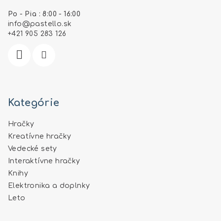
ä
Po - Pia : 8:00 - 16:00
t
info
@
pastello.sk
i
+421 905 283 126
e
Kategórie
Hračky
Kreatívne hračky
Vedecké sety
Interaktívne hračky
Knihy
Elektronika a doplnky
Leto