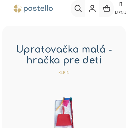
Prejsť
na
MENU
obsah
Nákup
Hľadať
Prihlásenie
košík
Upratovačka malá -
hračka pre deti
KLEIN