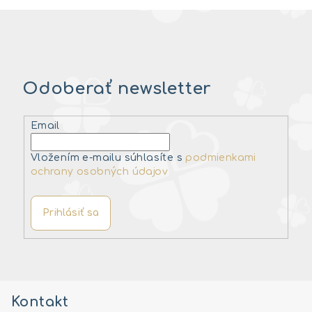
Odoberať newsletter
Email
Vložením e-mailu súhlasíte s
podmienkami
ochrany osobných údajov
Prihlásiť sa
Z
á
Kontakt
p