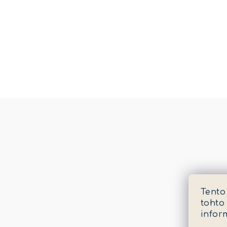
Tento
tohto
infor