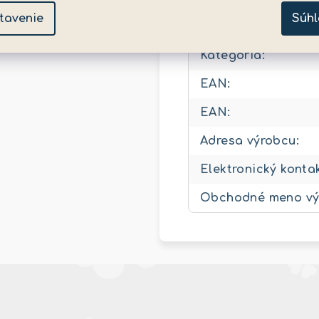
Dodatočné para
tavenie
Súhl
Kategória
:
EAN
:
EAN
:
Adresa výrobcu
:
Elektronický konta
Obchodné meno vý