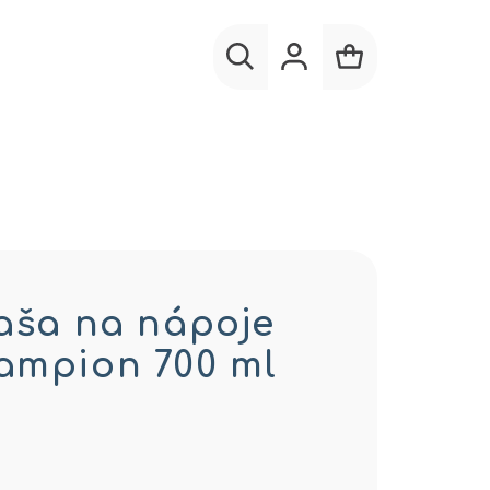
Hľadať
Prihlásenie
Nákupný
košík
ľaša na nápoje
ampion 700 ml