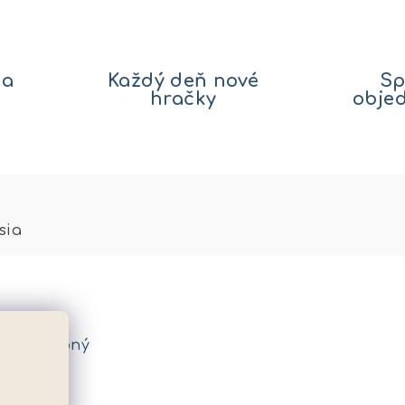
na
Každý deň nové
Sp
hračky
obje
sia
je dostupný