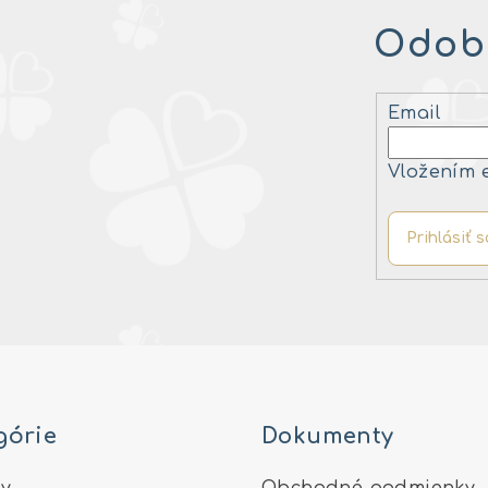
Odobe
Email
Vložením 
Prihlásiť s
górie
Dokumenty