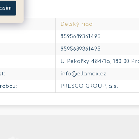
metre
asím
Detský riad
8595689361495
8595689361495
U Pekařky 484/1a, 180 00 Pr
kt
:
info@ellamax.cz
robcu
:
PRESCO GROUP, a.s.