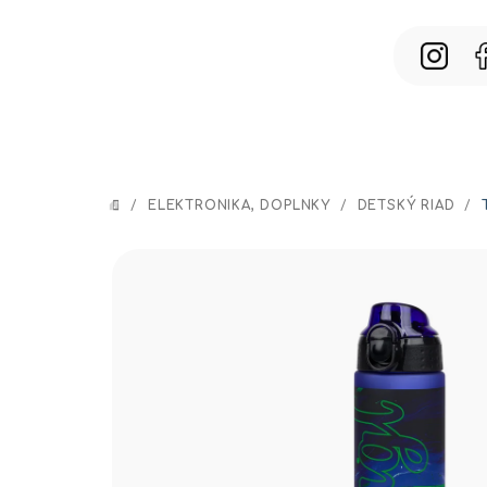
Prejsť
na
obsah
/
ELEKTRONIKA, DOPLNKY
/
DETSKÝ RIAD
/
DOMOV