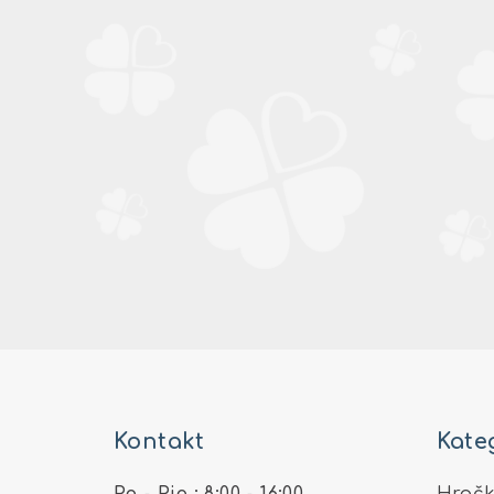
Z
á
Kontakt
Kate
p