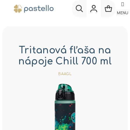
Prejsť
na
MENU
obsah
Nákup
Hľadať
Prihlásenie
košík
Tritanová fľaša na
nápoje Chill 700 ml
BAAGL