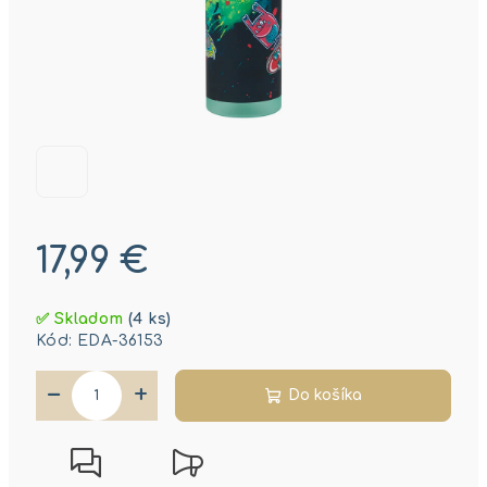
17,99 €
Jednotková
✅ Skladom
(4 ks)
cena:
Kód:
EDA-36153
−
+
Do košíka