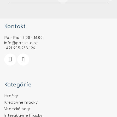
Z
á
Kontakt
p
ä
Po - Pia : 8:00 - 16:00
t
info
@
pastello.sk
i
+421 905 283 126
e
Kategórie
Hračky
Kreatívne hračky
Vedecké sety
Interaktívne hračky