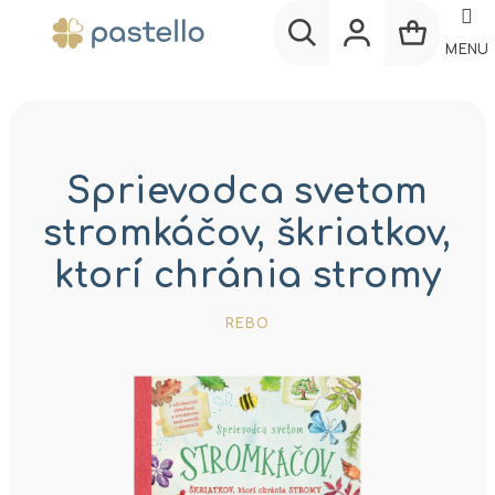
Prejsť
na
MENU
obsah
Nákup
Hľadať
Prihlásenie
košík
Sprievodca svetom
stromkáčov, škriatkov,
ktorí chránia stromy
REBO