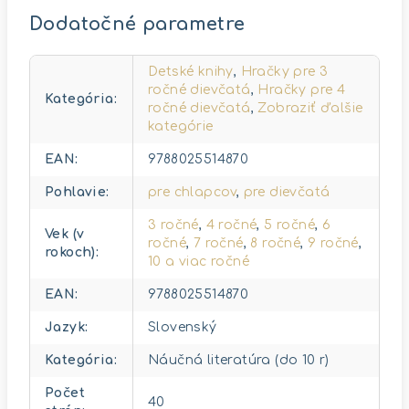
Dodatočné parametre
Detské knihy
,
Hračky pre 3
ročné dievčatá
,
Hračky pre 4
Kategória
:
ročné dievčatá
,
Zobraziť ďalšie
kategórie
EAN
:
9788025514870
Pohlavie
:
pre chlapcov
,
pre dievčatá
3 ročné
,
4 ročné
,
5 ročné
,
6
Vek (v
ročné
,
7 ročné
,
8 ročné
,
9 ročné
,
rokoch)
:
10 a viac ročné
EAN
:
9788025514870
Jazyk
:
Slovenský
Kategória
:
Náučná literatúra (do 10 r)
Počet
40