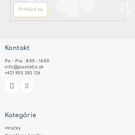
Prihlásiť sa
Z
á
Kontakt
p
ä
Po - Pia : 8:00 - 16:00
t
info
@
pastello.sk
i
+421 905 283 126
e
Kategórie
Hračky