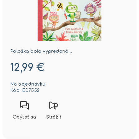
Položka bola vypredaná…
12,99 €
Jednotková
Na objednávku
cena:
Kód:
ED7552
Opýtať sa
Strážiť