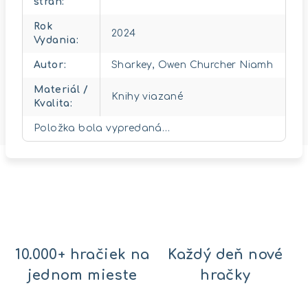
strán
:
Rok
2024
Vydania
:
Autor
:
Sharkey, Owen Churcher Niamh
Materiál /
Knihy viazané
Kvalita
:
Položka bola vypredaná…
10.000+ hračiek na
Každý deň nové
jednom mieste
hračky