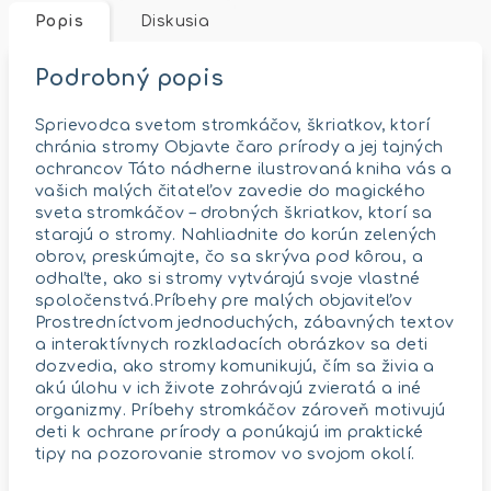
Popis
Diskusia
Podrobný popis
Sprievodca svetom stromkáčov, škriatkov, ktorí
chránia stromy Objavte čaro prírody a jej tajných
ochrancov Táto nádherne ilustrovaná kniha vás a
vašich malých čitateľov zavedie do magického
sveta stromkáčov – drobných škriatkov, ktorí sa
starajú o stromy. Nahliadnite do korún zelených
obrov, preskúmajte, čo sa skrýva pod kôrou, a
odhaľte, ako si stromy vytvárajú svoje vlastné
spoločenstvá.Príbehy pre malých objaviteľov
Prostredníctvom jednoduchých, zábavných textov
a interaktívnych rozkladacích obrázkov sa deti
dozvedia, ako stromy komunikujú, čím sa živia a
akú úlohu v ich živote zohrávajú zvieratá a iné
organizmy. Príbehy stromkáčov zároveň motivujú
deti k ochrane prírody a ponúkajú im praktické
tipy na pozorovanie stromov vo svojom okolí.