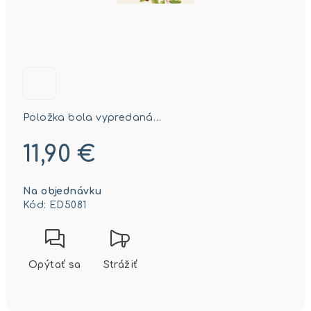
Položka bola vypredaná…
11,90 €
Jednotková
Na objednávku
cena:
Kód:
ED5081
Opýtať sa
Strážiť