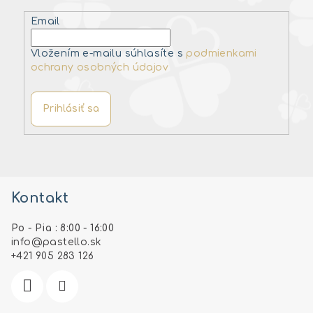
Email
Vložením e-mailu súhlasíte s
podmienkami
ochrany osobných údajov
Prihlásiť sa
Z
á
Kontakt
p
ä
Po - Pia : 8:00 - 16:00
t
info
@
pastello.sk
i
+421 905 283 126
e