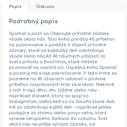
Popis
Diskusia
Podrobný popis
Spomaľ a pozri sa Objavujte prírodné zázraky
všade okolo nás. Táto kniha prináša 40 príbehov
na pozorovanie a pomôže ti objaviť prírodné
zázraky, ktoré sa každučký deň odohrávajú
všade okolo nás.Až 40 náučných udalostí zo
sveta prírody a živočíchov, ktoré môžete
pozorovať na vlastné oči. Úspešná kniha Spomaľ
a pozoruj má svoje pokračovanie. V tejto knihe sa
pozrieme na 40 úžasných udalostí v podobe
príbehov rozprávaných krok za krokom. Niektoré
z nich trvajú dlho, dni, týždne alebo roky -
napríklad stalaktit, ktorý sa spojí so
stalagmitom, alebo keď sa zo žaluďa stane dub.
Iné sa odohrávajú každý deň - napríklad jablko
padajúce zo stromu alebo poryv vetra, ktorý
vynesie lietajúceho šarkana do vzduchu. Svet
okolo nás neustále vytvára zázraky, od