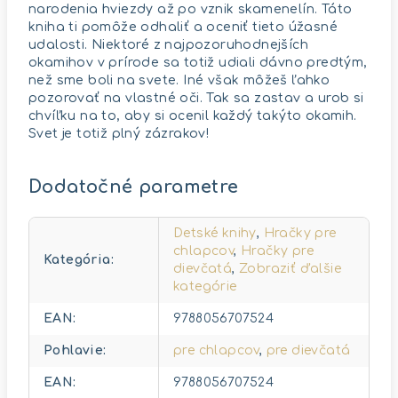
narodenia hviezdy až po vznik skamenelín. Táto
kniha ti pomôže odhaliť a oceniť tieto úžasné
udalosti. Niektoré z najpozoruhodnejších
okamihov v prírode sa totiž udiali dávno predtým,
než sme boli na svete. Iné však môžeš ľahko
pozorovať na vlastné oči. Tak sa zastav a urob si
chvíľku na to, aby si ocenil každý takýto okamih.
Svet je totiž plný zázrakov!
Dodatočné parametre
Detské knihy
,
Hračky pre
chlapcov
,
Hračky pre
Kategória
:
dievčatá
,
Zobraziť ďalšie
kategórie
EAN
:
9788056707524
Pohlavie
:
pre chlapcov
,
pre dievčatá
EAN
:
9788056707524