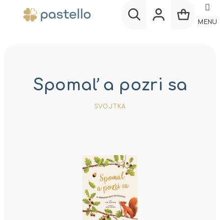
Prejsť
na
MENU
obsah
Nákup
Hľadať
Prihlásenie
košík
Spomaľ a pozri sa
SVOJTKA