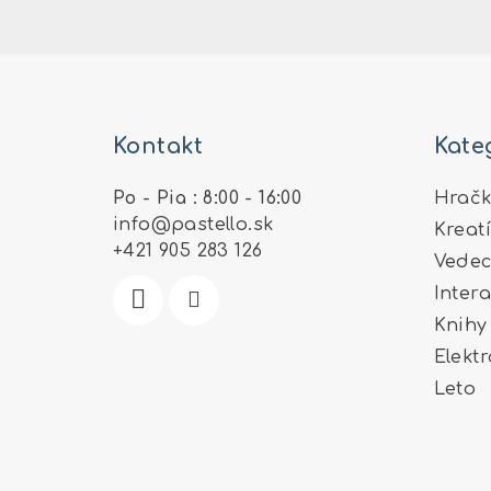
Z
á
Kontakt
Kate
p
ä
Po - Pia : 8:00 - 16:00
Hračk
info
@
pastello.sk
Kreat
t
+421 905 283 126
Vedec
i
Inter
e
Knihy
Elekt
Leto