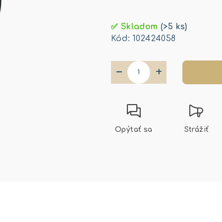
Jednotková
cena:
✅ Skladom
(>5 ks)
Kód:
102424058
−
+
Opýtať sa
Strážiť