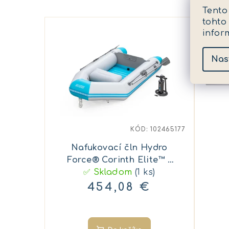
Tento
tohto
infor
Nas
KÓD:
102465177
Nafukovací čln Hydro
Force® Corinth Elite™ -
33 x 130 x 230 cm
✅ Skladom
(1 ks)
454,08 €