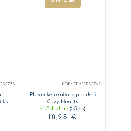
Do košíka
25SE775
KÓD:
ED2025SE762
a
Plavecké okuliare pre deti
 ks
Cozy Hearts
✅ Skladom
(>5 ks)
10,95 €