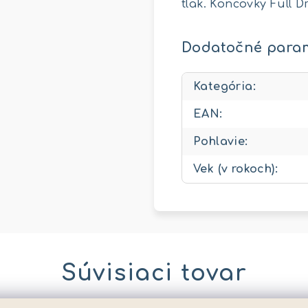
tlak. Koncovky Full D
Dodatočné para
Kategória
:
EAN
:
Pohlavie
:
Vek (v rokoch)
:
Súvisiaci tovar