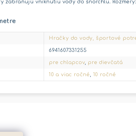
ry zabraňujú vniknutiu vody do šnorchlu. Rozmery: 2
metre
Hračky do vody, športové potr
6941607331255
pre chlapcov
,
pre dievčatá
10 a viac ročné
,
10 ročné