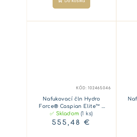
Do košíka
KÓD:
102465046
Nafukovací čln Hydro
Naf
Force® Caspian Elite™ -
33 x 130 x 230 cm
✅ Skladom
(1 ks)
555,48 €