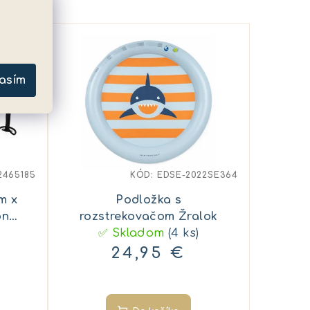
asím
2465185
KÓD:
EDSE-2022SE364
m x
Podložka s
on
rozstrekovačom Žralok
✅ Skladom
(4 ks)
24,95 €