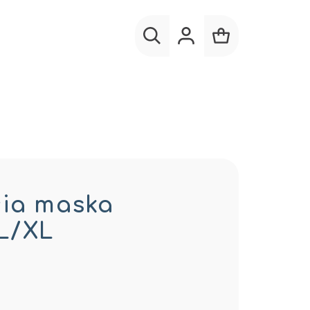
Hľadať
Prihlásenie
Nákupný
košík
cia maska
L/XL