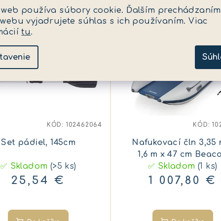
 web používa súbory cookie. Ďalším prechádzaním
 webu vyjadrujete súhlas s ich používaním. Viac
mácií
tu
.
tavenie
Súhl
KÓD:
102462064
KÓD:
10
Set pádiel, 145cm
Nafukovací čln 3,35 
1,6 m x 47 cm Beac
✅ Skladom
(>5 ks)
✅ Skladom
Elite
(1 ks)
25,54 €
1 007,80 €