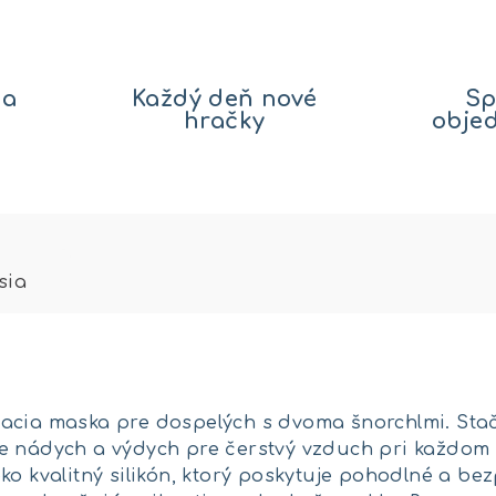
na
Každý deň nové
Sp
hračky
obje
sia
acia maska pre dospelých s dvoma šnorchlmi. Stačí
e nádych a výdych pre čerstvý vzduch pri každom
ko kvalitný silikón, ktorý poskytuje pohodlné a b