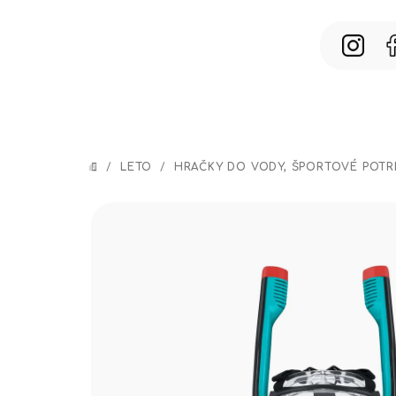
Prejsť
na
obsah
/
LETO
/
HRAČKY DO VODY, ŠPORTOVÉ POTR
DOMOV