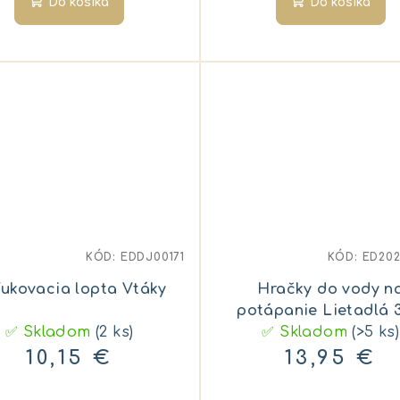
Do košíka
Do košíka
KÓD:
EDDJ00171
KÓD:
ED20
ukovacia lopta Vtáky
Hračky do vody n
potápanie Lietadlá 3
✅ Skladom
(2 ks)
✅ Skladom
(>5 ks)
10,15 €
13,95 €