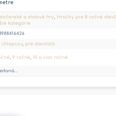
metre
ločenské a stolové hry
,
Hračky pre 8 ročné diev
šie kategórie
8988416426
 chlapcov
,
pre dievčatá
očné
,
9 ročné
,
10 a viac ročné
redaná…