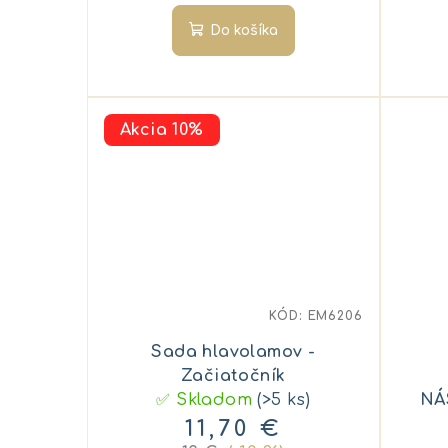
Do košíka
Akcia 10%
KÓD:
EM6206
Sada hlavolamov -
Začiatočník
✅ Skladom
(>5 ks)
NÁ
11,70 €