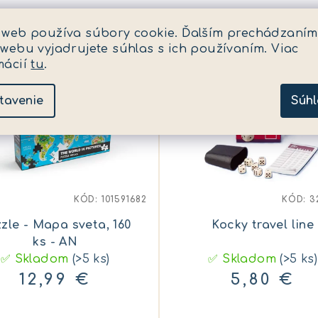
 web používa súbory cookie. Ďalším prechádzaním
 webu vyjadrujete súhlas s ich používaním. Viac
mácií
tu
.
tavenie
Súhl
KÓD:
101591682
KÓD:
3
zle - Mapa sveta, 160
Kocky travel line
ks - AN
✅ Skladom
(>5 ks)
✅ Skladom
(>5 ks)
12,99 €
5,80 €