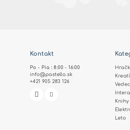
Z
á
Kontakt
Kate
p
ä
Po - Pia : 8:00 - 16:00
Hračk
info
@
pastello.sk
Kreat
t
+421 905 283 126
Vedec
i
Inter
e
Knihy
Elekt
Leto