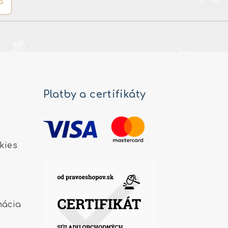
a
Platby a certifikáty
kies
mácia