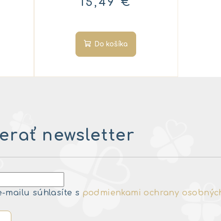
15,49 €
Do košíka
rať newsletter
e-mailu súhlasíte s
podmienkami ochrany osobnýc