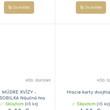
Do košíka
Do košíka
KÓD:
32613249
KÓD:
3
MÚDRE KVÍZY -
Hracie karty dvojhl
SOBILKA Náučná hra
✅ Skladom
(>5 ks)
✅ Skladom
(>5 ks)