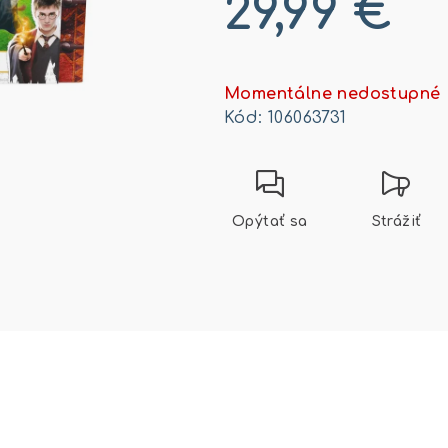
29,99 €
Jednotková
cena:
Momentálne nedostupné
Kód:
106063731
Opýtať sa
Strážiť