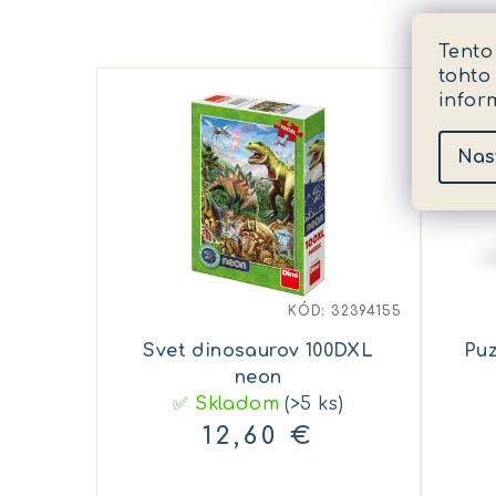
Tento
tohto
infor
Nas
KÓD:
32394155
Svet dinosaurov 100DXL
Puz
neon
✅ Skladom
(>5 ks)
12,60 €