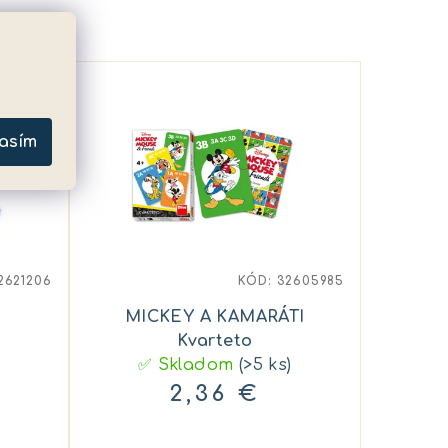
asím
2621206
KÓD:
32605985
MICKEY A KAMARÁTI
Kvarteto
✅ Skladom
(>5 ks)
2,36 €