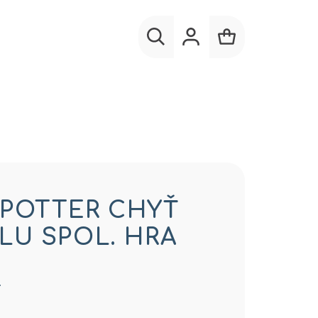
Hľadať
Prihlásenie
Nákupný
košík
 POTTER CHYŤ
LU SPOL. HRA
…