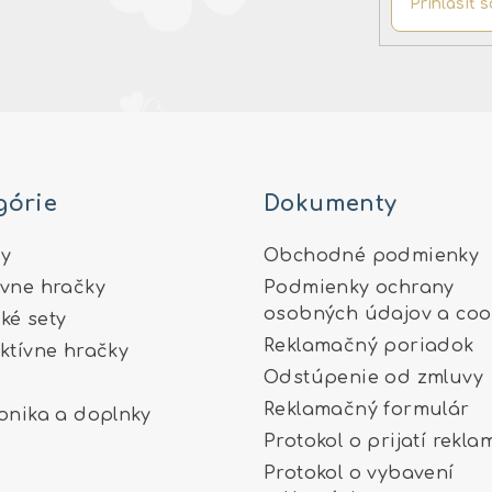
Prihlásiť s
górie
Dokumenty
y
Obchodné podmienky
ívne hračky
Podmienky ochrany
osobných údajov a coo
ké sety
Reklamačný poriadok
aktívne hračky
Odstúpenie od zmluvy
Reklamačný formulár
ronika a doplnky
Protokol o prijatí rekla
Protokol o vybavení