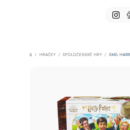
Prejsť
na
obsah
/
HRAČKY
/
SPOLOČENSKÉ HRY
/
SMG HARR
DOMOV