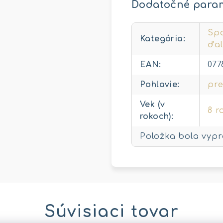
Dodatočné para
Spo
Kategória
:
ďal
EAN
:
077
Pohlavie
:
pre
Vek (v
8 r
rokoch)
:
Položka bola vyp
Súvisiaci tovar