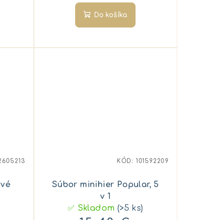
Do košíka
2605213
KÓD:
101592209
avé
Súbor minihier Popular, 5
v 1
✅ Skladom
(>5 ks)