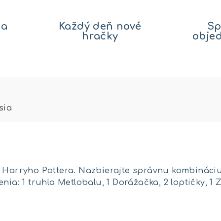
na
Každý deň nové
Sp
hračky
obje
sia
 Harryho Pottera. Nazbierajte správnu kombináciu k
ia: 1 truhla Metlobalu, 1 Dorážačka, 2 loptičky, 1 Zla